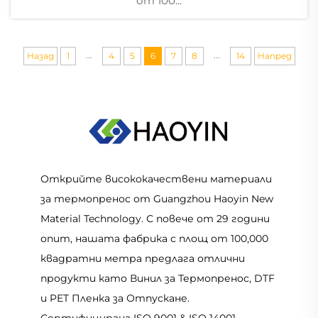
от 100...
...
...
Назад
1
4
5
6
7
8
14
Напред
Открийте висококачествени материали
за термопренос от Guangzhou Haoyin New
Material Technology. С повече от 29 години
опит, нашата фабрика с площ от 100,000
квадратни метра предлага отлични
продукти като Винил за Термопренос, DTF
и PET Пленка за Отпускане.