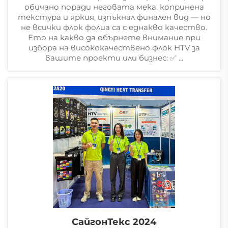
обичано поради неговата мека, копринена
текстура и яркия, изпъкнал финален вид — но
не всички флок фолиа са с еднакво качество.
Ето на какво да обърнете внимание при
избора на висококачествено флок HTV за
вашите проекти или бизнес: ✅ ...
СайгонТекс 2024