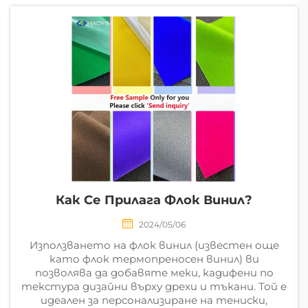
всеобхватен
ръководител за
покупка на
материали за
трансфер на
топлина. Първият
ключов стъп?
Избирането на...
Как Се Прилага Флок Винил?
2024/05/06
Използването на флок винил (известен още
като флок термопреносен винил) ви
позволява да добавяте меки, кадифени по
текстура дизайни върху дрехи и тъкани. Той е
идеален за персонализиране на тениски,