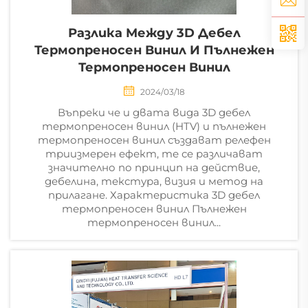
Разлика Между 3D Дебел
Термопреносен Винил И Пълнежен
Термопреносен Винил
2024/03/18
Въпреки че и двата вида 3D дебел
термопреносен винил (HTV) и пълнежен
термопреносен винил създават релефен
триизмерен ефект, те се различават
значително по принцип на действие,
дебелина, текстура, визия и метод на
прилагане. Характеристика 3D дебел
термопреносен винил Пълнежен
термопреносен винил...