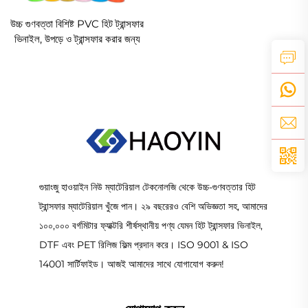
উচ্চ গুণবত্তা বিশিষ্ট PVC হিট ট্রান্সফার
ভিনাইল, উপড়ে ও ট্রান্সফার করার জন্য
সহজ
গুয়াংজু হাওয়াইন নিউ ম্যাটেরিয়াল টেকনোলজি থেকে উচ্চ-গুণবত্তার হিট
ট্রান্সফার ম্যাটেরিয়াল খুঁজে পান। ২৯ বছরেরও বেশি অভিজ্ঞতা সহ, আমাদের
১০০,০০০ বর্গমিটার ফ্যাক্টরি শীর্ষস্থানীয় পণ্য যেমন হিট ট্রান্সফার ভিনাইল,
DTF এবং PET রিলিজ ফিল্ম প্রদান করে। ISO 9001 & ISO
14001 সার্টিফাইড। আজই আমাদের সাথে যোগাযোগ করুন!