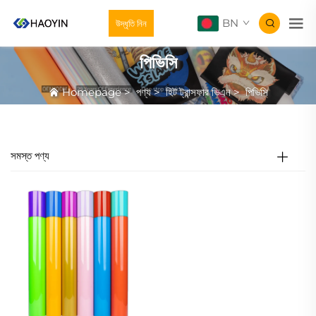
BN
উদ্ধৃতি নিন
পিভিসি
Homepage
>
পণ্য
>
হিট ট্রান্সফার ভিএন
>
পিভিসি
সমস্ত পণ্য