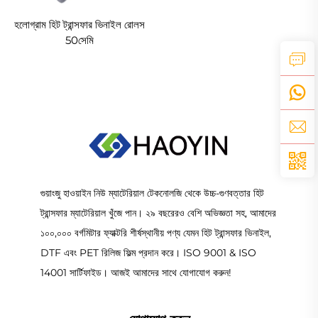
হলোগ্রাম হিট ট্রান্সফার ভিনাইল রোলস
50সেমি
গুয়াংজু হাওয়াইন নিউ ম্যাটেরিয়াল টেকনোলজি থেকে উচ্চ-গুণবত্তার হিট
ট্রান্সফার ম্যাটেরিয়াল খুঁজে পান। ২৯ বছরেরও বেশি অভিজ্ঞতা সহ, আমাদের
১০০,০০০ বর্গমিটার ফ্যাক্টরি শীর্ষস্থানীয় পণ্য যেমন হিট ট্রান্সফার ভিনাইল,
DTF এবং PET রিলিজ ফিল্ম প্রদান করে। ISO 9001 & ISO
14001 সার্টিফাইড। আজই আমাদের সাথে যোগাযোগ করুন!