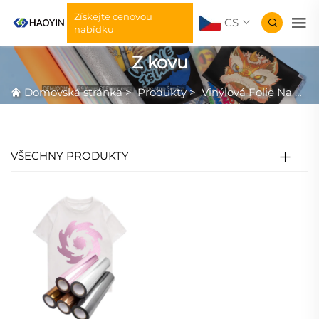
Získejte cenovou
CS
nabídku
Z kovu
Domovská stránka
>
Produkty
>
Vinýlová Folie Na Přenos Tepla
VŠECHNY PRODUKTY