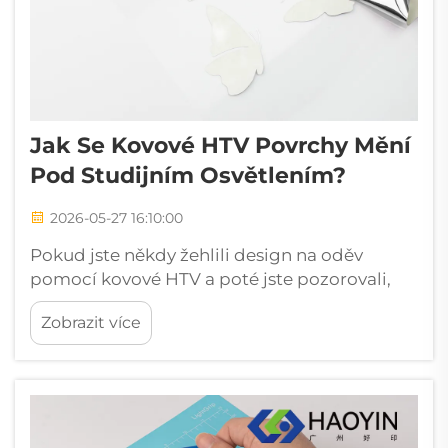
Jak Se Kovové HTV Povrchy Mění
Pod Studijním Osvětlením?
2026-05-27 16:10:00
Pokud jste někdy žehlili design na oděv
pomocí kovové HTV a poté jste pozorovali,
jak se dramaticky mění po umístění pod
Zobrazit více
studijní osvětlení, již víte, proč tento materiál
nadále fascinuje designéry, fotografy i tvůrce
vlastních oděvů...