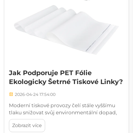
Jak Podporuje PET Fólie
Ekologicky Šetrné Tiskové Linky?
2026-04-24 17:54:00
Moderní tiskové provozy čelí stále vyššímu
tlaku snižovat svůj environmentální dopad,
aniž by ztratily na výrobní efektivitě a kvalitě
Zobrazit více
tisku. Vzhledem k tomu, že udržitelnost se