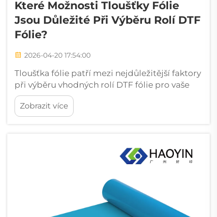
Které Možnosti Tloušťky Fólie
Jsou Důležité Při Výběru Rolí DTF
Fólie?
2026-04-20 17:54:00
Tloušťka fólie patří mezi nejdůležitější faktory
při výběru vhodných rolí DTF fólie pro vaše
tiskové aplikace. Měření tloušťky přímo
Zobrazit více
ovlivňuje kvalitu tisku, odolnost, manipulační
vlastnosti a celkovou výrobní...