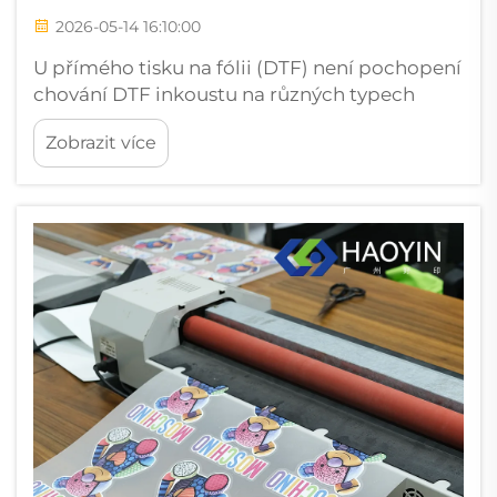
2026-05-14 16:10:00
U přímého tisku na fólii (DTF) není pochopení
chování DTF inkoustu na různých typech
látek pouze technickým zájmem – je to
Zobrazit více
rozhodující obchodní rozhodnutí. Tiskařské
provozy, dekoratéři oděvů a výrobci textilií,
kteří investují ...