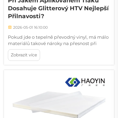
Při Jakém Aplikovaném Tlaku
Dosahuje Glitterový HTV Nejlepší
Přilnavosti?
2026-05-01 16:10:00
Pokud jde o tepelně převodný vinyl, má málo
materiálů takové nároky na přesnost při
aplikaci jako HTV s leskem. Jiskřivost a
Zobrazit více
textura, které činí HTV s leskem vizuálně tak
poutavým, jsou zároveň vlastnostmi, které jej
činí technicky náročným na přesné
aplikování...