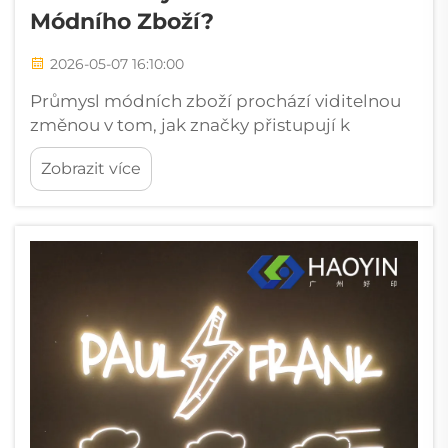
Módního Zboží?
2026-05-07 16:10:00
Průmysl módních zboží prochází viditelnou
změnou v tom, jak značky přistupují k
potiskovanému oblečení a doplňkům. Mezi
Zobrazit více
nejdiskutovanější materiály, které tuto změnu
pohánějí, je kovový HTV – tepelně převodný
vinyl, který poskytuje žhavý, fóliový...