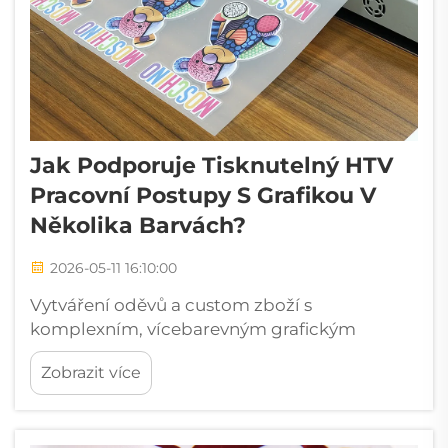
Jak Podporuje Tisknutelný HTV
Pracovní Postupy S Grafikou V
Několika Barvách?
2026-05-11 16:10:00
Vytváření oděvů a custom zboží s
komplexním, vícebarevným grafickým
motivem tradičně vyžadovalo důkladné
Zobrazit více
nastavení registrace, vícevrstvé řezání vinylu
nebo nákladné síťotiskové zařízení.
Tisknutelná HTV zcela mění tuto rovnici tím,