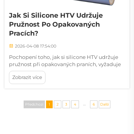
Jak Si Silicone HTV Udržuje
Pružnost Po Opakovaných
Pracích?
2026-04-08 17:54:00
Pochopení toho, jak si silicone HTV udržuje
pružnost při opakovaných praních, vyžaduje
zkoumání jeho jedinečné polymerní
Zobrazit více
struktury, která ho odlišuje od běžných
materiálů pro tepelný přenos. Na rozdíl od
tradičního PVC-vinylu, který se může stát...
...
Předchozí
1
2
3
4
6
Další