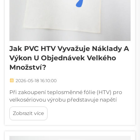
Jak PVC HTV Vyvažuje Náklady A
Výkon U Objednávek Velkého
Množství?
2026-05-18 16:10:00
Při zakoupení teplosměnné fólie (HTV) pro
velkosériovou výrobu představuje napětí
mezi rozpočtem a kvalitou stálou výzvu jak
Zobrazit více
pro dekoratéry, tak pro výrobce oděvů a
tiskařské provozy. PVC HTV se ukázala jako
jedna z nejstrategičtěji ...