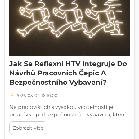
Jak Se Reflexní HTV Integruje Do
Návrhů Pracovních Čepic A
Bezpečnostního Vybavení?
2026-05-04 16:10:00
Na pracovištích s vysokou viditelností je
poptávka po bezpečnostním vybavení, které
je zároveň funkční a jasně rozpoznatelné,
Zobrazit více
vyšší než kdy dříve. Reflexní HTV se ukázal
jako praktické a univerzální řešení pro přímé