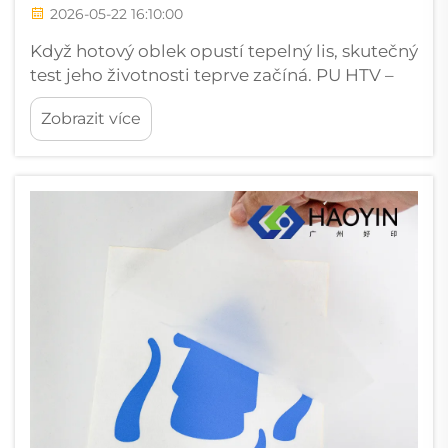
2026-05-22 16:10:00
Když hotový oblek opustí tepelný lis, skutečný
test jeho životnosti teprve začíná. PU HTV –
polyuretanový tepelně převodný vinyl – je
Zobrazit více
ceněn pro svůj měkký dotek, živé barevné
výstupy a vynikající tažnost, avšak…