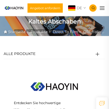
DE
Angebot anfordern
Kaltes Abschaben
Startseite
>
Produkte
>
Direct To Film
>
DTF-Folie
>
K
ALLE PRODUKTE
Entdecken Sie hochwertige