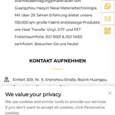
Wärmeübertragungsmaterialien von
Guangzhou Haoyin Neue Materialtechnologie.
Mit über 29 Jahren Erfahrung bietet unsere
100.000 qm große Fabrik erstklassige Produkte
wie Heat Transfer Vinyl, DTF und PET
Freischaumfolie. ISO 9001 & ISO 14001
zertifiziert. Besuchen Sie uns heute!
KONTAKT AUFNEHMEN
Einheit 309, Nr. 9, Shenzhou-Straße, Bezirk Huangpu,
Guangzhou, Guangdong, China
We value your privacy
+86 18150601728
We use cookies and similar tools to provide our services.
If you don't want to accept all cookies, click Personalize
[email protected]
cookies.