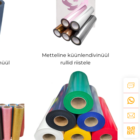
Metteline küünlendivinüül
nüül
rullid riistele
oks