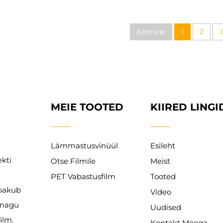
Eelmine
1
2
MEIE TOOTED
KIIRED LINGI
Lämmastusvinüül
Esileht
kti
Otse Filmile
Meist
PET Vabastusfilm
Tooted
 pakub
Video
 nagu
Uudised
ilm.
Kontakt Meega