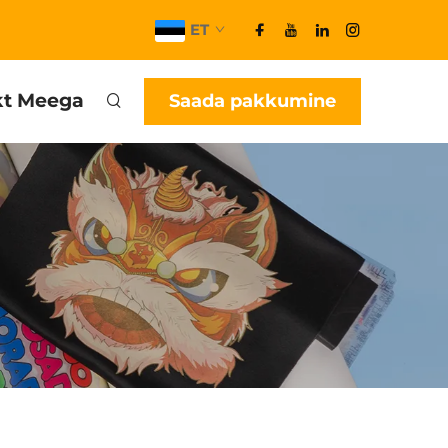
ET
kt Meega
Saada pakkumine