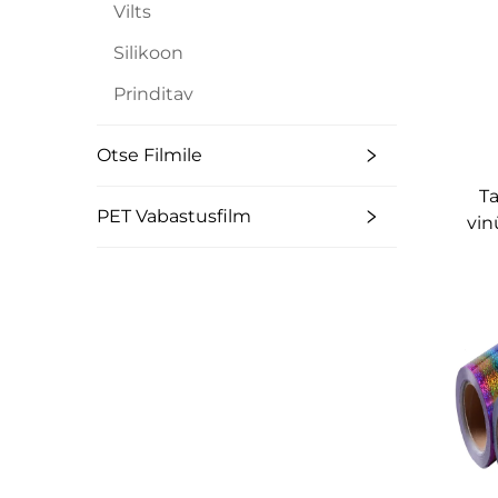
Vilts
Silikoon
Prinditav
Otse Filmile
T
PET Vabastusfilm
vin