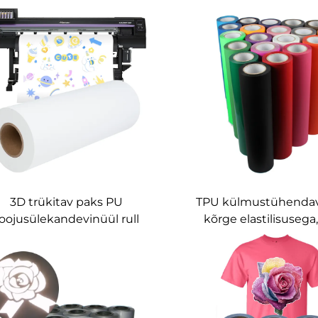
3D trükitav paks PU
TPU külmustühendav
oojusülekandevinüül rull
kõrge elastilisusega
ohandatud T-särkidele ja
spordiriiulitel
logodele