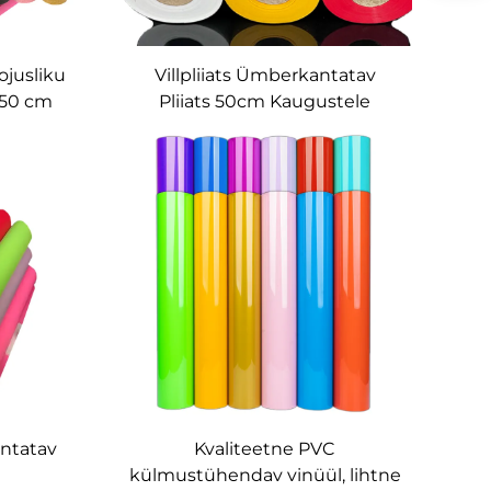
ojusliku
Villpliiats Ümberkantatav
 50 cm
Pliiats 50cm Kaugustele
kidele,
ödele
ntatav
Kvaliteetne PVC
külmustühendav vinüül, lihtne