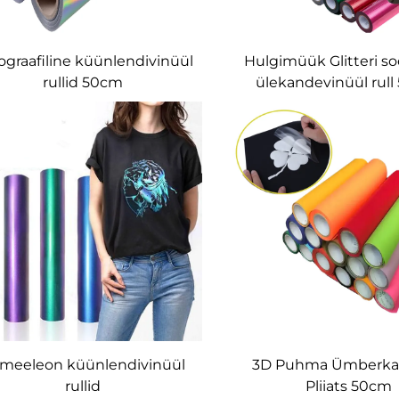
ograafiline küünlendivinüül
Hulgimüük Glitteri so
rullid 50cm
ülekandevinüül rull
rauastatav HTV T-sär
kottidele ja käsitö
meeleon küünlendivinüül
3D Puhma Ümberka
rullid
Pliiats 50cm