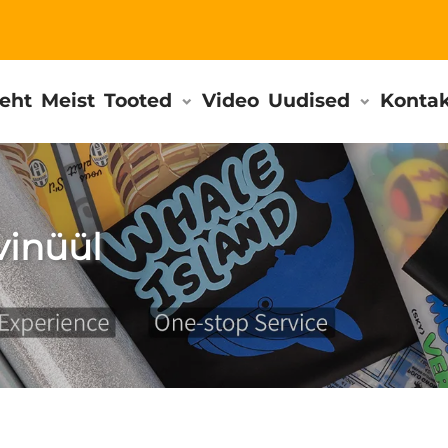
leht
Meist
Tooted
Video
Uudised
Konta
vinüül