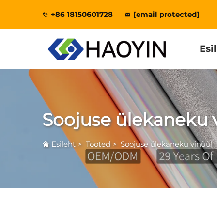
+86 18150601728
[email protected]
Esi
Soojuse ülekaneku 
Esileht
>
Tooted
>
Soojuse ülekaneku vinüül