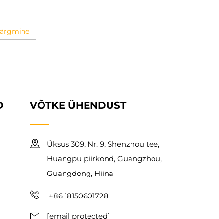
tõmmata ja üle viia
Järgmine
D
VÕTKE ÜHENDUST
Üksus 309, Nr. 9, Shenzhou tee,
Huangpu piirkond, Guangzhou,
Guangdong, Hiina
+86 18150601728
[email protected]