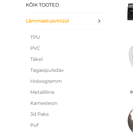
KÕIK TOOTED
Lämmastusvinüül
TPU
PVC
Täkel
Tagasipulsdav
Holoogramm
s
Metalliline
k
Kameeleon
3d Paks
Puf