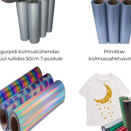
agurpidi külmustühendav
Prinditav
üül rullides 50cm T-puidule
külmusvahetusvi
inkjetprinteri ja