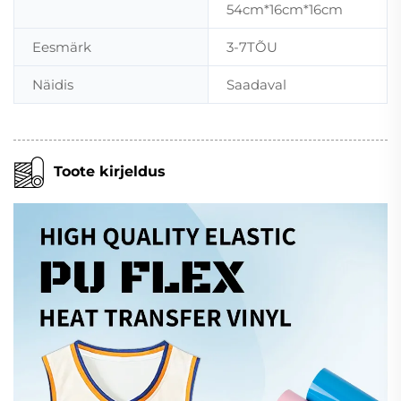
54cm*16cm*16cm
Eesmärk
3-7TÕU
Näidis
Saadaval
Toote kirjeldus