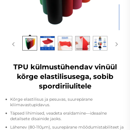
TPU külmustühendav vinüül
kõrge elastilisusega, sobib
spordiriiulitele
Kõrge elastilisus ja pesuvas, suurepärane
kliimavastupidavus.
Täpsed lihimised, veadeta eraldamine—ideaalne
detailsete disainide jaoks.
Lähenev (80-110μm), suurepärane mõõdumistabiliteet ja