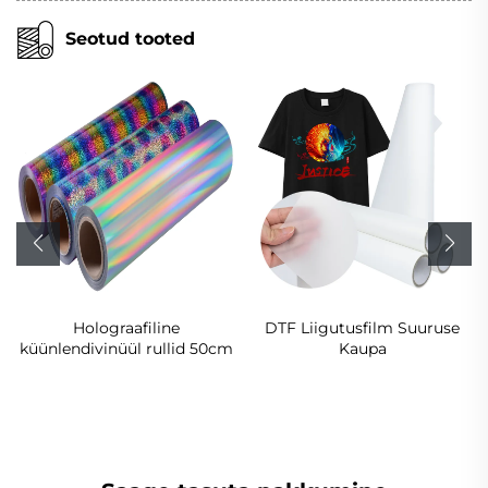
Seotud tooted
Holograafiline
DTF Liigutusfilm Suuruse
küünlendivinüül rullid 50cm
Kaupa