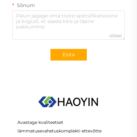
Sõnum
0/1000
Esita
Avastage kvaliteetset
lämmatusevahetuskomplekti ettevõtte