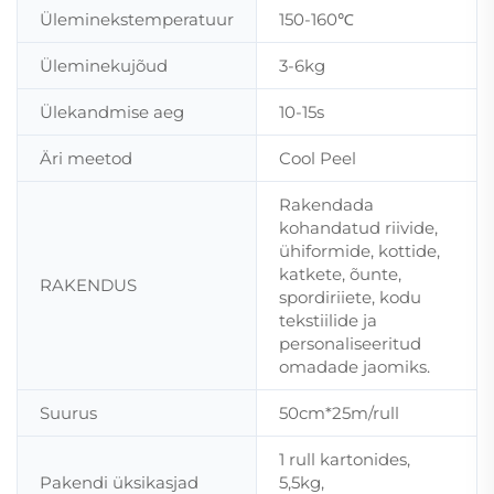
Üleminekstemperatuur
150-160℃
Üleminekujõud
3-6kg
Ülekandmise aeg
10-15s
Äri meetod
Cool Peel
Rakendada
kohandatud riivide,
ühiformide, kottide,
katkete, õunte,
RAKENDUS
spordiriiete, kodu
tekstiilide ja
personaliseeritud
omadade jaomiks.
Suurus
50cm*25m/rull
1 rull kartonides,
Pakendi üksikasjad
5,5kg,