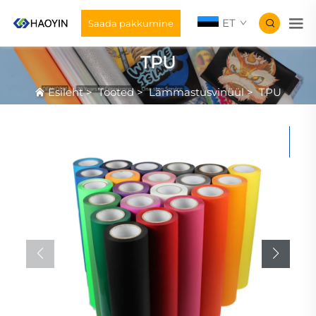
ET
Saada pakkumine
TPU
Esileht
>
Tooted
>
Lämmastusvinüül
>
TPU