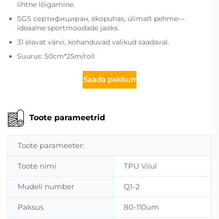
lihtne lõigamine.
SGS сертифициран, ekopuhas, ülimalt pehme—
ideaalne sportmoodade jaoks.
31 elavat värvi, kohanduvad valikud saadaval.
Suurus: 50cm*25m/roll
Saada pakkumine
Toote parameetrid
Toote parameeter:
Toote nimi
TPU Viiul
Mudeli number
Q1-2
Paksus
80-110um