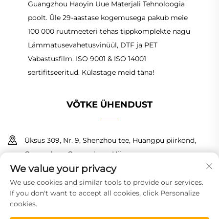
Guangzhou Haoyin Uue Materjali Tehnoloogia
poolt. Üle 29-aastase kogemusega pakub meie
100 000 ruutmeeteri tehas tippkomplekte nagu
Lämmatusevahetusvinüül, DTF ja PET
Vabastusfilm. ISO 9001 & ISO 14001
sertifitseeritud. Külastage meid täna!
VÕTKE ÜHENDUST
Üksus 309, Nr. 9, Shenzhou tee, Huangpu piirkond,
Guangzhou, Guangdong, Hiina
We value your privacy
+86 18150601728
We use cookies and similar tools to provide our services.
If you don't want to accept all cookies, click Personalize
[email protected]
cookies.