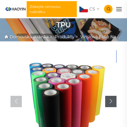
Získejte cenovou
CS
nabídku
TPU
Domovská stránka
>
Produkty
>
Vinýlová Folie Na Přenos Tepla