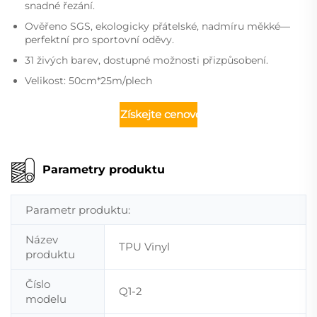
snadné řezání.
Ověřeno SGS, ekologicky přátelské, nadmíru měkké—
perfektní pro sportovní oděvy.
31 živých barev, dostupné možnosti přizpůsobení.
Velikost: 50cm*25m/plech
Získejte cenovou nabídku
Parametry produktu
Parametr produktu:
Název
TPU Vinyl
produktu
Číslo
Q1-2
modelu