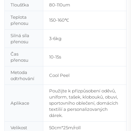
Tloušťka
80-110um
Teplota
150-160℃
přenosu
Silná síla
3-6kg
přenosu
Čas
10-15s
přenosu
Metoda
Cool Peel
odtrhování
Použijte k přizpůsobení oděvů,
uniform, tašek, klobouků, obuvi,
Aplikace
sportovního oblečení, domácích
textilií a personalizovaných
dárek.
Velikost
50cm*25m/roll