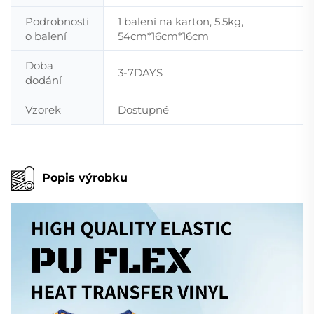
Podrobnosti
1 balení na karton, 5.5kg,
o balení
54cm*16cm*16cm
Doba
3-7DAYS
dodání
Vzorek
Dostupné
Popis výrobku