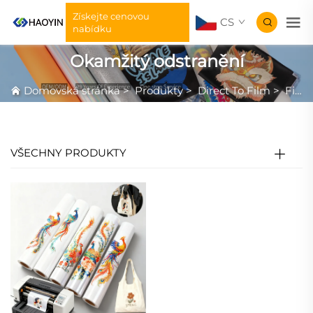
Získejte cenovou
CS
nabídku
Okamžitý odstranění
Domovská stránka
>
Produkty
>
Direct To Film
>
Film DTF
VŠECHNY PRODUKTY