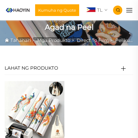
TL
Kumuha ng Quote
Agad na Peel
Tahanan
>
Mga Produkto
>
Direct To Film
>
Pelikula ng DTF
LAHAT NG PRODUKTO