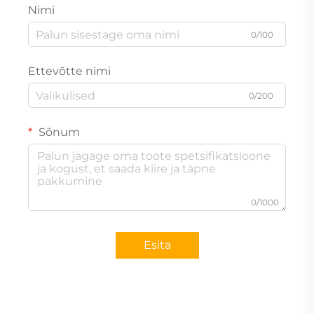
Nimi
0/100
Ettevõtte nimi
0/200
Sõnum
0/1000
Esita