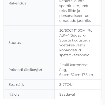
katkete, õunte,
Rakendus
spordiriiete, kodu
tekstiilide ja
personaliseeritud
omadade jaomiks.
30/60CM*100M (Rull)
A3/A4(Sügavik)
Suurte kogustega
Suurus
võetakse vastu
kohandatud
spetsifikatsioonid
2 rulli kartonisse,
Pakendi üksikasjad
8kg,
64cm*32cm*17,5cm
Eesmärk
3-7TÕU
Näidis
Saadaval