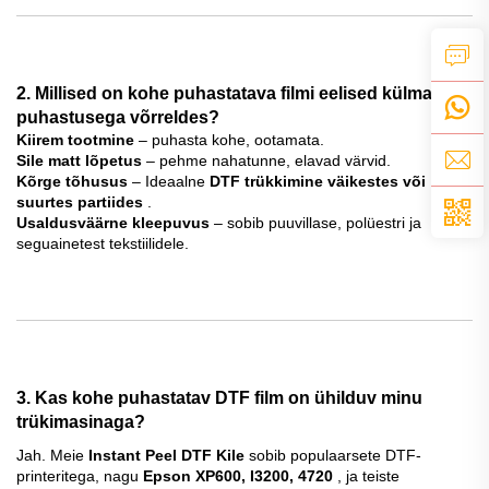
2. Millised on kohe puhastatava filmi eelised külma
puhastusega võrreldes?
Kiirem tootmine
– puhasta kohe, ootamata.
Sile matt lõpetus
– pehme nahatunne, elavad värvid.
Kõrge tõhusus
– Ideaalne
DTF trükkimine väikestes või
suurtes partiides
.
Usaldusväärne kleepuvus
– sobib puuvillase, polüestri ja
seguainetest tekstiilidele.
3. Kas kohe puhastatav DTF film on ühilduv minu
trükimasinaga?
Jah. Meie
Instant Peel DTF Kile
sobib populaarsete DTF-
printeritega, nagu
Epson XP600, I3200, 4720
, ja teiste