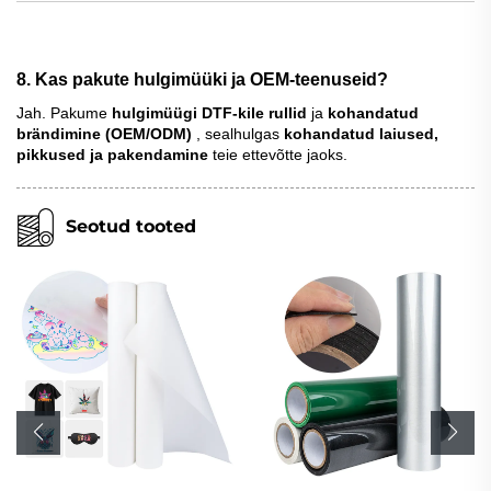
8. Kas pakute hulgimüüki ja OEM-teenuseid?
Jah. Pakume
hulgimüügi DTF-kile rullid
ja
kohandatud
brändimine (OEM/ODM)
, sealhulgas
kohandatud laiused,
pikkused ja pakendamine
teie ettevõtte jaoks.
Seotud tooted