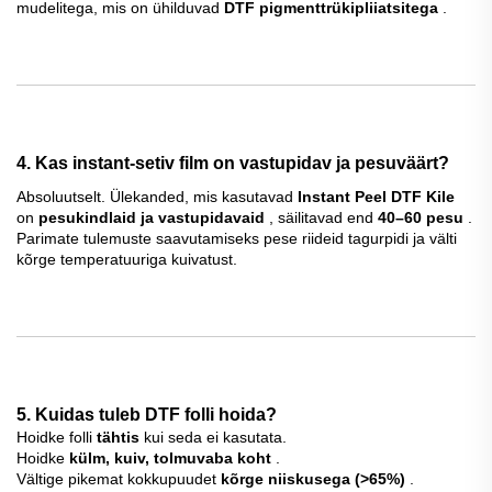
mudelitega, mis on ühilduvad
DTF pigmenttrükipliiatsitega
.
4. Kas instant-setiv film on vastupidav ja pesuväärt?
Absoluutselt. Ülekanded, mis kasutavad
Instant Peel DTF Kile
on
pesukindlaid ja vastupidavaid
, säilitavad end
40–60 pesu
.
Parimate tulemuste saavutamiseks pese riideid tagurpidi ja välti
kõrge temperatuuriga kuivatust.
5. Kuidas tuleb DTF folli hoida?
Hoidke folli
tähtis
kui seda ei kasutata.
Hoidke
külm, kuiv, tolmuvaba koht
.
Vältige pikemat kokkupuudet
kõrge niiskusega (>65%)
.