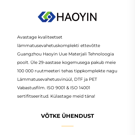
Avastage kvaliteetset
lämmatusevahetuskomplekti ettevõtte
Guangzhou Haoyin Uue Materjali Tehnoloogia
poolt. Üle 29-aastase kogemusega pakub meie
100 000 ruutmeeteri tehas tippkomplekte nagu
Lämmatusevahetusvinüül, DTF ja PET
Vabastusfilm. ISO 9001 & ISO 14001
sertifitseeritud. Külastage meid täna!
VÕTKE ÜHENDUST