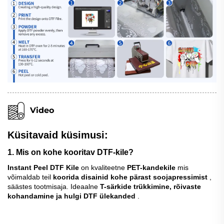
Video
Küsitavaid küsimusi:
1. Mis on kohe kooritav DTF-kile?
Instant Peel DTF Kile
on kvaliteetne
PET-kandekile
mis
võimaldab teil
koorida disainid kohe pärast soojapressimist
,
säästes tootmisaja. Ideaalne
T-särkide trükkimine, rõivaste
kohandamine ja hulgi DTF ülekanded
.