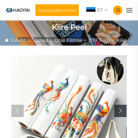
ET
Saada pakkumine
Kiire Peel
Esileht
>
Tooted
>
Otse Filmile
>
DTF Film
>
Kiire Peel