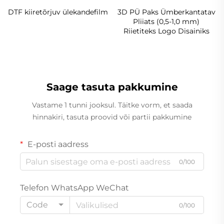
DTF kiiretõrjuv ülekandefilm
3D PÜ Paks Ümberkantatav
Pliiats (0,5-1,0 mm)
Riietiteks Logo Disainiks
Saage tasuta pakkumine
Vastame 1 tunni jooksul. Täitke vorm, et saada
hinnakiri, tasuta proovid või partii pakkumine
E-posti aadress
0/100
Telefon WhatsApp WeChat
Code
0/100