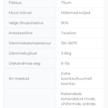
Paksus
75um
Müüri Kõrval
Mõlemad küljed
Valge õhupuhastus
90%
Antistaatiline
Tavaline
Üleminekstemperatuur
150-160℃
Üleminekujõud
3-6kg
Ülekandmise aeg
8-15s
Kohe
Äri meetod
kooritav/kuumalt
kooritav
Rakendada
kohandatud riivide,
ühiformide, kottide,