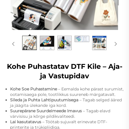
Kohe Puhastatav DTF Kile – Aja-
ja Vastupidav
Kohe Soe Puhastamine
– Eemalda kohe pärast surumist,
ootamisaega pole, tootlikkus suureneb märgatavalt.
Sileda ja Puhta Lahtipuutumisega
– Tagab selged ääred
ja jäägita ülekande iga kord.
Suurepärane Suurdeimeede Imavus
– Tagab elavd
värvisisu ja kõrge pildikvaliteedi.
Lai kasutatavus
– Töötab sujuvalt erinevate DTF-
printerite ja trükipliidiga.