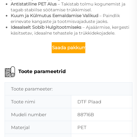
Antistatiline PET Alus
– Takistab tolmu kogunemist ja
tagab stabiilse söötamise trükkimisel.
Kuum ja Külmutus Eemaldamise Valikud
– Paindlik
erinevate kangaste ja tootmisvajaduste jaoks.
Ideaalselt Sobib Hulgitootmiseks
– Ajaäärmise, kergesti
käsitsetav, ideaalne tehastele ja trükkidekojadele.
Saada pakkumine
Toote parameetrid
Toote parameeter:
Toote nimi
DTF Plaad
Mudeli number
88716B
Materjal
PET