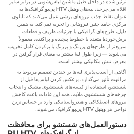
تزئین‌شده در داخل طبل ماشین لباس‌شویی در برابر سایر
اقلام می‌چرخد، لبه‌های
وینیل HTV پی‌یو
گرافیک‌ها به
عنوان نقاط جذب نیروهای برشی عمل می‌کنند که تابلوی
مرکزی جامد چنین نیروهایی را تجربه نمی‌کند. به همین
دلیل، طرح‌های گرافیکی با جزئیات ظریف و قطعات
برش‌خوردهٔ متعدد یا خطوط پیچیده و پراکنده، معمولاً
سریع‌تر از طرح‌های پررنگ و پررنگ با پرکردن کامل تخریب
می‌شوند — زیرا طول لبهٔ بیشتر به معنای قرار گرفتن در
معرض تنش مکانیکی بیشتر است.
آگاهی از آسیب‌پذیری لبه‌ها بر چندین تصمیم مربوط به
مراقبت تأثیر می‌گذارد. برعکس کردن لباس‌ها قبل از
شستشو، استفاده از کیسه‌های شستشوی مشبک و انتخاب
چرخه‌های شستشوی ملایم، همه این عادات باعث کاهش
نیروهای اصطکاکی و هیدرواستاتیکی وارد بر حساس‌ترین
نواحی هر
وینیل HTV پی‌یو
گرافیک می‌شوند.
دستورالعمل‌های شستشو برای محافظت
از گرافیک‌های PU HTV