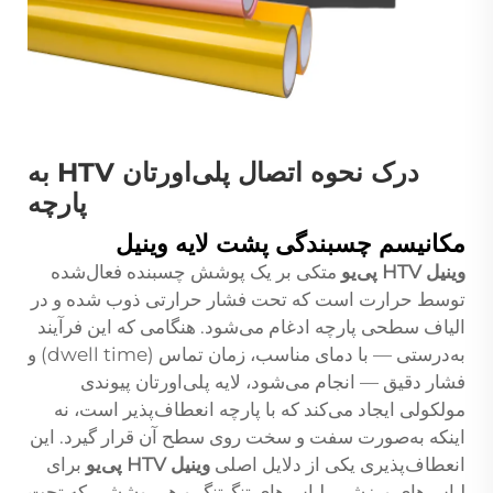
درک نحوه اتصال پلی‌اورتان HTV به
پارچه
مکانیسم چسبندگی پشت لایه وینیل
وینیل HTV پی‌یو
متکی بر یک پوشش چسبنده فعال‌شده
توسط حرارت است که تحت فشار حرارتی ذوب شده و در
الیاف سطحی پارچه ادغام می‌شود. هنگامی که این فرآیند
به‌درستی — با دمای مناسب، زمان تماس (dwell time) و
فشار دقیق — انجام می‌شود، لایه پلی‌اورتان پیوندی
مولکولی ایجاد می‌کند که با پارچه انعطاف‌پذیر است، نه
اینکه به‌صورت سفت و سخت روی سطح آن قرار گیرد. این
انعطاف‌پذیری یکی از دلایل اصلی
وینیل HTV پی‌یو
برای
لباس‌های ورزشی، لباس‌های تنگ‌تنگ و هر پوششی که تحت