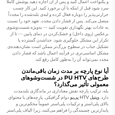
و یکنواخت اعمال کنید و پس از آن اجازه دهید پوشش کاملاً
سرد شود قبل از اینکه با آن برخورد کنید. این کار چسب
حرارتی‌پذیر را دوباره فعال کرده و لبه‌ی بلندشده را مجدداً
متصل می‌کند. پس از فشار دادن مجدد، تعهد خود را نسبت
به عادات بهتر نگهداری تقویت کنید — به‌ویژه شست‌وشوی
برعکس (روی داخل) و خشک‌کردن در دمای پایین — تا از
تکرار این مشکل جلوگیری شود. جداشدن گسترده یا
تشکیل حباب در سطوح بزرگ‌تر ممکن است نشان‌دهنده‌ی
مشکل اساسی‌تری در فرآیند اعمال باشد که فشار دادن
مجدد نمی‌تواند آن را به‌طور کامل رفع کند.
آیا نوع پارچه بر مدت زمان باقی‌ماندن
طرح‌های PU HTV در شست‌وشوهای
معمولی تأثیر می‌گذارد؟
بله، ترکیب پارچه نقش معناداری در ماندگاری بلندمدت
دارد.
وینیل HTV پی‌یو
دوام گرافیکی. پارچه‌های با محتوای
بالای پلی‌استر و ترکیبات پلی‌استر عموماً محکم‌ترین و
پایدارترین چسبندگی را فراهم می‌کنند، زیرا الیاف پلی‌استر