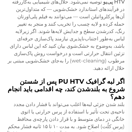
HTV پی‌یو
توصیه نمی‌شود. حلال‌های شیمیایی به‌کاررفته
در فرآیندهای استاندارد خشک‌شویی — که متداول‌ترین
آن‌ها پرکلرواتیلن است — می‌توانند به فیلم پلی‌اورتان
حمله کرده و لایه چسب را تخریب کنند و منجر به تغییر
رنگ، کدرشدن سطح و جدایش لایه‌ها شوند. اگر زیرلایه
لباس به‌طور اجتناب‌ناپذیری نیازمند پاک‌سازی حرفه‌ای
باشد، به‌وضوح به خشک‌شوی بیان کنید که این لباس دارای
تزئین انتقال حرارتی است و درخواست روش پاک‌سازی
مرطوب (wet-cleaning) را به‌جای خشک‌شویی مبتنی بر
حلال ارائه دهید.
اگر لبه گرافیک PU HTV پس از شستن
شروع به بلندشدن کند، چه اقدامی باید انجام
دهم؟
بلند شدن جزئی لبه‌ها اغلب می‌تواند با فشار دادن مجدد
ناحیه‌ی تحت تأثیر با استفاده از پرس حرارتی یا اتوی
خانگی در دمای متوسط و با قرار دادن پارچه‌ی محافظ
(پرس کلُت) اصلاح شود. به مدت ۱۰ تا ۱۵ ثانیه فشار محکم