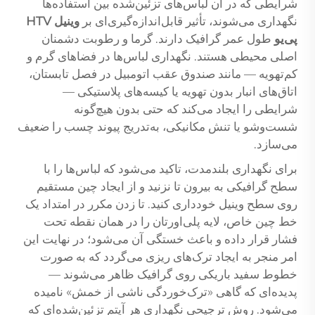
شرایطی که در آن لباس‌های تزئین‌شده بین استفاده‌ها
نگهداری می‌شوند، تأثیر قابل‌اندازه‌گیری‌ای بر
وینیل HTV
پی‌یو
طول عمر گرافیک دارند. گرما و رطوبت دشمنان
اصلی محیطی هستند. نگهداری لباس‌ها در فضاهای گرم و
کم‌تهویه — مانند صندوق عقب اتومبیل در فصل تابستان،
اتاق‌های انبار بدون تهویه یا کیسه‌های پلاستیکی —
شرایطی را ایجاد می‌کند که حتی بدون هیچ‌گونه
شست‌وشو یا تنش مکانیکی، به‌تدریج پیوند چسب را ضعیف
می‌سازد.
برای نگهداری بلندمدت، تاکید می‌شود که لباس‌ها را با
سطح گرافیکی به بیرون تا نزنید و از ایجاد چین مستقیم
روی سطح وینیل خودداری کنید. تا زدن مکرر در امتداد یک
خط چین خاص، لایه پلی‌اورتان را در همان نقطه تحت
فشار قرار داده و باعث خستگی آن می‌شود؛ در نهایت این
امر منجر به ایجاد ترک‌های ریزی می‌گردد که به صورت
خطوط سفید باریکی روی گرافیک ظاهر می‌شوند —
پدیده‌ای که گاهی «ترک‌خوردگی ناشی از خمش» نامیده
می‌شود. روش ترجیحی نگهداری هر آیتم تزئین‌شده‌ای که