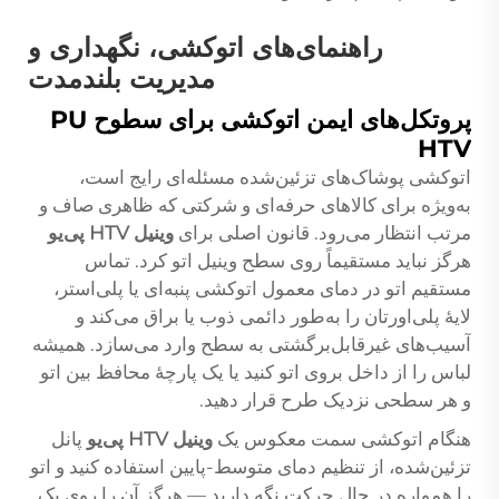
راهنمای‌های اتوکشی، نگهداری و
مدیریت بلندمدت
پروتکل‌های ایمن اتوکشی برای سطوح PU
HTV
اتوکشی پوشاک‌های تزئین‌شده مسئله‌ای رایج است،
به‌ویژه برای کالاهای حرفه‌ای و شرکتی که ظاهری صاف و
مرتب انتظار می‌رود. قانون اصلی برای
وینیل HTV پی‌یو
هرگز نباید مستقیماً روی سطح وینیل اتو کرد. تماس
مستقیم اتو در دمای معمول اتوکشی پنبه‌ای یا پلی‌استر،
لایهٔ پلی‌اورتان را به‌طور دائمی ذوب یا براق می‌کند و
آسیب‌های غیرقابل‌برگشتی به سطح وارد می‌سازد. همیشه
لباس را از داخل بروی اتو کنید یا یک پارچهٔ محافظ بین اتو
و هر سطحی نزدیک طرح قرار دهید.
هنگام اتوکشی سمت معکوس یک
وینیل HTV پی‌یو
پانل
تزئین‌شده، از تنظیم دمای متوسط-پایین استفاده کنید و اتو
را همواره در حال حرکت نگه دارید — هرگز آن را روی یک