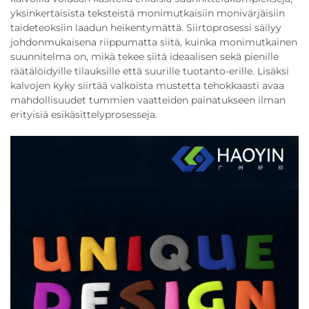
yksinkertaisista teksteistä monimutkaisiin monivärjäisiin
taideteoksiin laadun heikentymättä. Siirtoprosessi säilyy
johdonmukaisena riippumatta siitä, kuinka monimutkainen
suunnitelma on, mikä tekee siitä ideaalisen sekä pienille
räätälöidyille tilauksille että suurille tuotanto-erille. Lisäksi
kalvojen kyky siirtää valkoista mustetta tehokkaasti avaa
mahdollisuudet tummien vaatteiden painatukseen ilman
erityisiä esikäsittelyprosesseja.