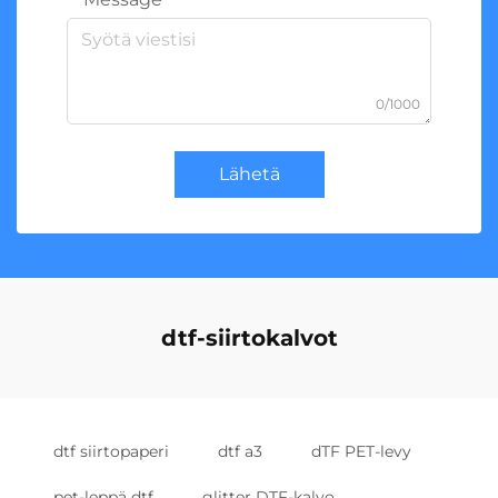
0/1000
Lähetä
dtf-siirtokalvot
dtf siirtopaperi
dtf a3
dTF PET-levy
pet-leppä dtf
glitter DTF-kalvo