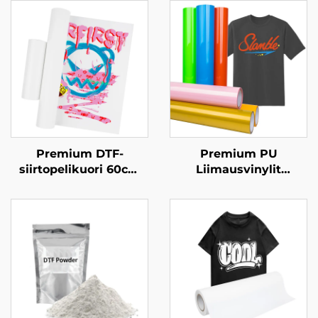
Premium DTF-
Premium PU
siirtopelikuori 60cm
Liimausvinylit
kylmäpoisto
Venyttävät Helppoja
Leikata & Poistaa