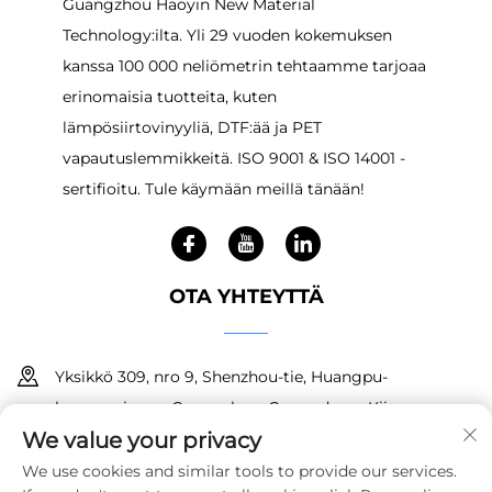
Guangzhou Haoyin New Material
Technology:ilta. Yli 29 vuoden kokemuksen
kanssa 100 000 neliömetrin tehtaamme tarjoaa
erinomaisia tuotteita, kuten
lämpösiirtovinyyliä, DTF:ää ja PET
vapautuslemmikkeitä. ISO 9001 & ISO 14001 -
sertifioitu. Tule käymään meillä tänään!
OTA YHTEYTTÄ
Yksikkö 309, nro 9, Shenzhou-tie, Huangpu-
kaupunginosa, Guangzhou, Guangdong, Kiina
We value your privacy
+86 18150601728
We use cookies and similar tools to provide our services.