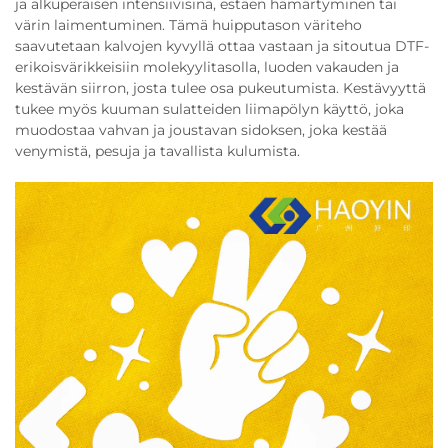
ja alkuperäisen intensiivisinä, estäen hämärtyminen tai
värin laimentuminen. Tämä huipputason väriteho
saavutetaan kalvojen kyvyllä ottaa vastaan ja sitoutua DTF-
erikoisvärikkeisiin molekyylitasolla, luoden vakauden ja
kestävän siirron, josta tulee osa pukeutumista. Kestävyyttä
tukee myös kuuman sulatteiden liimapölyn käyttö, joka
muodostaa vahvan ja joustavan sidoksen, joka kestää
venymistä, pesuja ja tavallista kulumista.