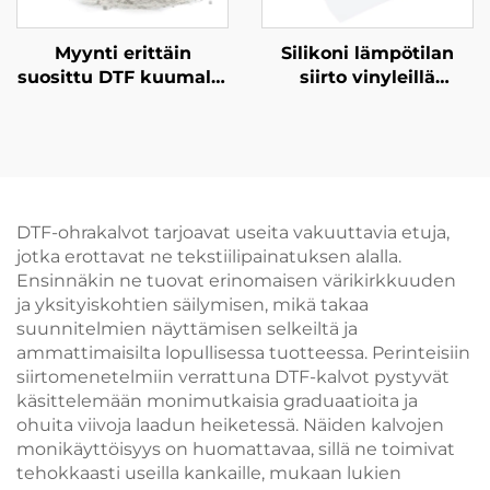
Myynti erittäin
Silikoni lämpötilan
suosittu DTF kuumalla
siirto vinyleillä
sulautumisella
Venytelmä-Toisto Ei
pudotusliima PET-
riko 50cm
kuva pudahtaa
lämpösiirron
tulostukselle
vaatteisiin
DTF-ohrakalvot tarjoavat useita vakuuttavia etuja,
jotka erottavat ne tekstiilipainatuksen alalla.
Ensinnäkin ne tuovat erinomaisen värikirkkuuden
ja yksityiskohtien säilymisen, mikä takaa
suunnitelmien näyttämisen selkeiltä ja
ammattimaisilta lopullisessa tuotteessa. Perinteisiin
siirtomenetelmiin verrattuna DTF-kalvot pystyvät
käsittelemään monimutkaisia graduaatioita ja
ohuita viivoja laadun heiketessä. Näiden kalvojen
monikäyttöisyys on huomattavaa, sillä ne toimivat
tehokkaasti useilla kankaille, mukaan lukien