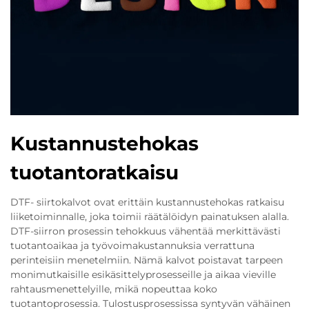
Kustannustehokas
tuotantoratkaisu
DTF- siirtokalvot ovat erittäin kustannustehokas ratkaisu
liiketoiminnalle, joka toimii räätälöidyn painatuksen alalla.
DTF-siirron prosessin tehokkuus vähentää merkittävästi
tuotantoaikaa ja työvoimakustannuksia verrattuna
perinteisiin menetelmiin. Nämä kalvot poistavat tarpeen
monimutkaisille esikäsittelyprosesseille ja aikaa vieville
rahtausmenettelyille, mikä nopeuttaa koko
tuotantoprosessia. Tulostusprosessissa syntyvän vähäinen