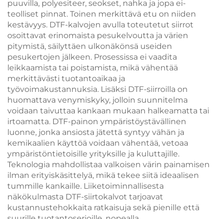
puuvilla, polyesiteer, seokset, nahka ja jopa ei-
teolliset pinnat. Toinen merkittävä etu on niiden
kestävyys. DTF-kalvojen avulla toteutetut siirrot
osoittavat erinomaista pesukelvoutta ja värien
pitymistä, säilyttäen ulkonäkönsä useiden
pesukertojen jälkeen. Prosessissa ei vaadita
leikkaamista tai poistamista, mikä vähentää
merkittävästi tuotantoaikaa ja
työvoimakustannuksia. Lisäksi DTF-siirroilla on
huomattava venymiskyky, jolloin suunnitelma
voidaan taivuttaa kankaan mukaan halkeamatta tai
irtoamatta. DTF-painon ympäristöystävällinen
luonne, jonka ansiosta jätettä syntyy vähän ja
kemikaalien käyttöä voidaan vähentää, vetoaa
ympäristöntietoisille yrityksille ja kuluttajille.
Teknologia mahdollistaa valkoisen värin painamisen
ilman erityiskäsittelyä, mikä tekee siitä ideaalisen
tummille kankaille. Liiketoiminnallisesta
näkökulmasta DTF-siirtokalvot tarjoavat
kustannustehokkaita ratkaisuja sekä pienille että
suurille tuotantoserioille, nopealla