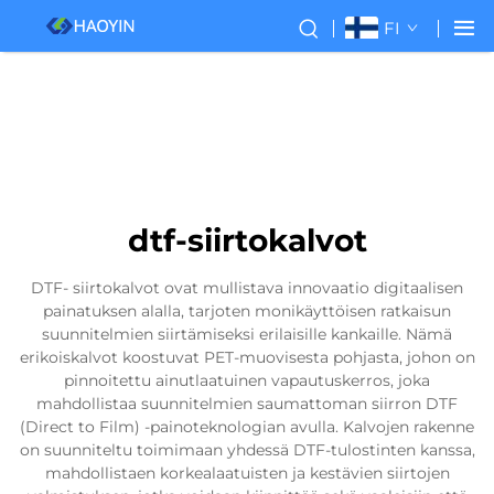
FI
dtf-siirtokalvot
DTF- siirtokalvot ovat mullistava innovaatio digitaalisen
painatuksen alalla, tarjoten monikäyttöisen ratkaisun
suunnitelmien siirtämiseksi erilaisille kankaille. Nämä
erikoiskalvot koostuvat PET-muovisesta pohjasta, johon on
pinnoitettu ainutlaatuinen vapautuskerros, joka
mahdollistaa suunnitelmien saumattoman siirron DTF
(Direct to Film) -painoteknologian avulla. Kalvojen rakenne
on suunniteltu toimimaan yhdessä DTF-tulostinten kanssa,
mahdollistaen korkealaatuisten ja kestävien siirtojen