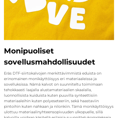
Monipuoliset
sovellusmahdollisuudet
Eräs DTF-siirtokalvojen merkittävimmistä eduista on
erinomainen monikäyttöisyys eri materiaaleissa ja
sovelluksissa. Nämä kalvot on suunniteltu toimimaan
tehokkaasti laajalla alustamateriaalien skaalalla,
luonnollisista kuiduista kuten puuvilla synteettisiin
materiaaleihin kuten polyeseteeriin, sekä haastaviin
pintoihin kuten nahkaan ja nilonkiin. Tämä monikäyttöisyys
ulottuu materiaalinyhteensopivuuden ulkopuelle, sillä
kalvoilla voidaan käsitellä erilaisia suunnittelukomplekseja,