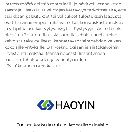
jätteen määrä edistää materiaali- ja hävityskustannusten
säästöjä. Lisäksi DTF-siirtojen kestävyys tarkoittaa sitä, että
asiakkaan palautukset tai valitukset tulostuksen laadusta
ovat harvinaisempia, mikä vähentää korvauskustannuksia
ja ylläpitää asiakastyytyväisyyttä. Pystyvyys käsitellä sekä
pieniä että suuria tilauksia samalla tehokkuudella tekee
kalvoista taloudellisesti kannattavan vaihtoehdon kaiken
kokoisille yrityksille. DTF-teknologiaan ja siirtokalvoihin
investointi maksaa itsensa nopeasti lisääntyneen
tuotantotehokkuuden ja vähentyneiden
käyttökustannusten kautta.
Tutustu korkealaatuisiin lämpösiirtoaineisiin