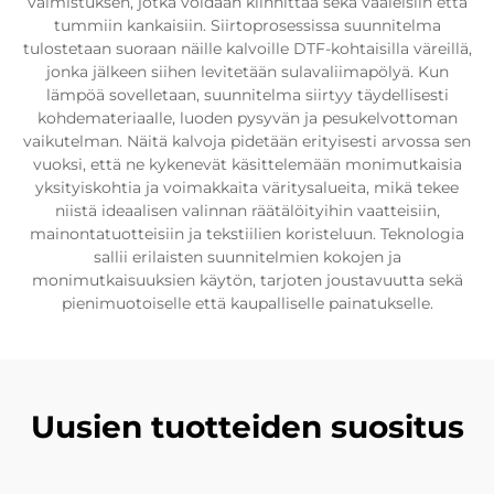
valmistuksen, jotka voidaan kiinnittää sekä vaaleisiin että
tummiin kankaisiin. Siirtoprosessissa suunnitelma
tulostetaan suoraan näille kalvoille DTF-kohtaisilla väreillä,
jonka jälkeen siihen levitetään sulavaliimapölyä. Kun
lämpöä sovelletaan, suunnitelma siirtyy täydellisesti
kohdemateriaalle, luoden pysyvän ja pesukelvottoman
vaikutelman. Näitä kalvoja pidetään erityisesti arvossa sen
vuoksi, että ne kykenevät käsittelemään monimutkaisia
yksityiskohtia ja voimakkaita väritysalueita, mikä tekee
niistä ideaalisen valinnan räätälöityihin vaatteisiin,
mainontatuotteisiin ja tekstiilien koristeluun. Teknologia
sallii erilaisten suunnitelmien kokojen ja
monimutkaisuuksien käytön, tarjoten joustavuutta sekä
pienimuotoiselle että kaupalliselle painatukselle.
Uusien tuotteiden suositus