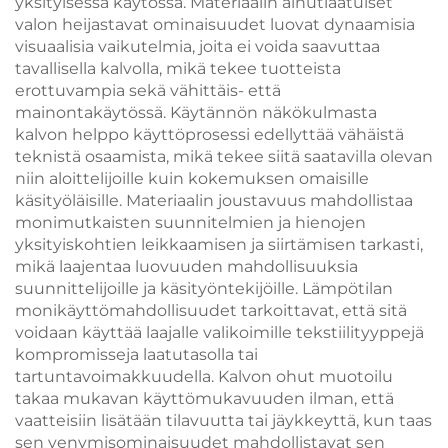
yksityisessä käytössä. Materiaalin ainutlaatuiset
valon heijastavat ominaisuudet luovat dynaamisia
visuaalisia vaikutelmia, joita ei voida saavuttaa
tavallisella kalvolla, mikä tekee tuotteista
erottuvampia sekä vähittäis- että
mainontakäytössä. Käytännön näkökulmasta
kalvon helppo käyttöprosessi edellyttää vähäistä
teknistä osaamista, mikä tekee siitä saatavilla olevan
niin aloittelijoille kuin kokemuksen omaisille
käsityöläisille. Materiaalin joustavuus mahdollistaa
monimutkaisten suunnitelmien ja hienojen
yksityiskohtien leikkaamisen ja siirtämisen tarkasti,
mikä laajentaa luovuuden mahdollisuuksia
suunnittelijoille ja käsityöntekijöille. Lämpötilan
monikäyttömahdollisuudet tarkoittavat, että sitä
voidaan käyttää laajalle valikoimille tekstiilityyppejä
kompromisseja laatutasolla tai
tartuntavoimakkuudella. Kalvon ohut muotoilu
takaa mukavan käyttömukavuuden ilman, että
vaatteisiin lisätään tilavuutta tai jäykkeyttä, kun taas
sen venymisominaisuudet mahdollistavat sen