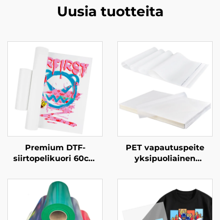
Uusia tuotteita
Premium DTF-
PET vapautuspeite
siirtopelikuori 60cm
yksipuoliainen
kylmäpoisto
matonkertainen vasta-
statinen