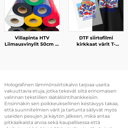
Villapinta HTV
DTF siirtofilmi
Liimausvinylit 50cm T-
kirkkaat värit T-
Paitoille
paitoille
Holografinen lämmönsiirtokalvo tarjoaa useita
vakuuttavia etuja, jotka tekevät siitä erinomaisen
valinnan tekstiilien räätälöintihankkeisiin.
Ensinnäkin sen poikkeuksellinen kestävyys takaa,
että suunnitelmien värit ja tartunta säilyvät myös
useiden pesujen ja käytön jälkeen, mikä antaa
pitkäaikaista arvoa sekä kaupallisessa että