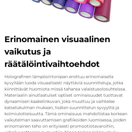
Erinomainen visuaalinen
vaikutus ja
räätälöintivaihtoehdot
Holografinen lämpösiirtonipan erottuu erinomaisella
kyvyllään luoda visuaalisesti näyttäviä suunnitteluja, jotka
kiinnittävät huomiota missä tahansa valaistusolosuhteissa.
Materiaalin ainutlaatuiset optiset ominaisuudet tuottavat
dynaamisen kaakelinkuvan, joka muuttuu ja vaihtelee
katselukulman mukaan, lisäten suunnittelun syvyyttä ja
kolmiulotteisuutta. Tämä ominaisuus mahdollistaa korkean
vaikutelman saavuttamisen grafiikoiden luomisessa, joiden
erinomainen teho on erityisesti promootiotavaroihin,