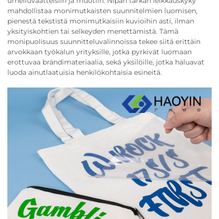
urheiluvaatteisiin ja muotiin. Nipan tarkan leikkauskyky
mahdollistaa monimutkaisten suunnitelmien luomisen,
pienestä tekstistä monimutkaisiin kuvioihin asti, ilman
yksityiskohtien tai selkeyden menettämistä. Tämä
monipuolisuus suunnitteluvalinnoissa tekee siitä erittäin
arvokkaan työkalun yrityksille, jotka pyrkivät luomaan
erottuvaa brändimateriaalia, sekä yksilöille, jotka haluavat
luoda ainutlaatuisia henkilökohtaisia esineitä.