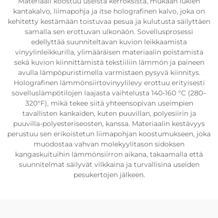
Materiaali koostuu useista kerroksista, mukaan lukien
kantakalvo, liimapohja ja itse holografinen kalvo, joka on
kehitetty kestämään toistuvaa pesua ja kulutusta säilyttäen
samalla sen erottuvan ulkonäön. Sovellusprosessi
edellyttää suunniteltavan kuvion leikkaamista
vinyylinleikkurilla, ylimääräisen materiaalin poistamista
sekä kuvion kiinnittämistä tekstiiliin lämmön ja paineen
avulla lämpöpuristimella varmistaen pysyvä kiinnitys.
Holografinen lämmönsiirtovinyylilevy erottuu erityisesti
sovelluslämpötilojen laajasta vaihtelusta 140-160 °C (280–
320°F), mikä tekee siitä yhteensopivan useimpien
tavallisten kankaiden, kuten puuvillan, polyesiirin ja
puuvilla-polyesteriseosten, kanssa. Materiaalin kestävyys
perustuu sen erikoistetun liimapohjan koostumukseen, joka
muodostaa vahvan molekyylitason sidoksen
kangaskuituihin lämmönsiirron aikana, takaamalla että
suunnitelmat säilyvät vilkkaina ja turvallisina useiden
pesukertojen jälkeen.