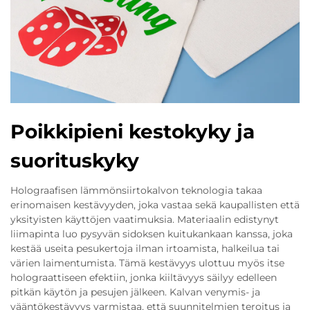
Poikkipieni kestokyky ja
suorituskyky
Holograafisen lämmönsiirtokalvon teknologia takaa
erinomaisen kestävyyden, joka vastaa sekä kaupallisten että
yksityisten käyttöjen vaatimuksia. Materiaalin edistynyt
liimapinta luo pysyvän sidoksen kuitukankaan kanssa, joka
kestää useita pesukertoja ilman irtoamista, halkeilua tai
värien laimentumista. Tämä kestävyys ulottuu myös itse
holograattiseen efektiin, jonka kiiltävyys säilyy edelleen
pitkän käytön ja pesujen jälkeen. Kalvan venymis- ja
vääntökestävyys varmistaa, että suunnitelmien teroitus ja