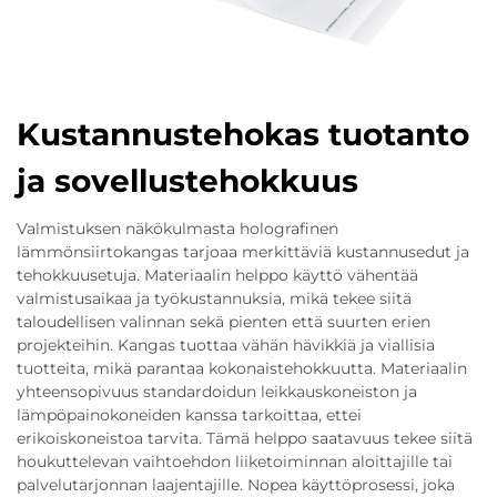
Kustannustehokas tuotanto
ja sovellustehokkuus
Valmistuksen näkökulmasta holografinen
lämmönsiirtokangas tarjoaa merkittäviä kustannusedut ja
tehokkuusetuja. Materiaalin helppo käyttö vähentää
valmistusaikaa ja työkustannuksia, mikä tekee siitä
taloudellisen valinnan sekä pienten että suurten erien
projekteihin. Kangas tuottaa vähän hävikkiä ja viallisia
tuotteita, mikä parantaa kokonaistehokkuutta. Materiaalin
yhteensopivuus standardoidun leikkauskoneiston ja
lämpöpainokoneiden kanssa tarkoittaa, ettei
erikoiskoneistoa tarvita. Tämä helppo saatavuus tekee siitä
houkuttelevan vaihtoehdon liiketoiminnan aloittajille tai
palvelutarjonnan laajentajille. Nopea käyttöprosessi, joka