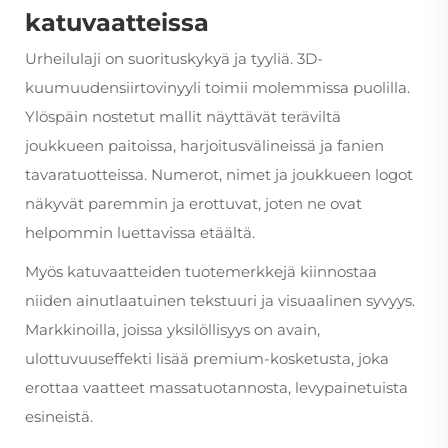
katuvaatteissa
Urheilulaji on suorituskykyä ja tyyliä. 3D-
kuumuudensiirtovinyyli toimii molemmissa puolilla.
Ylöspäin nostetut mallit näyttävät teräviltä
joukkueen paitoissa, harjoitusvälineissä ja fanien
tavaratuotteissa. Numerot, nimet ja joukkueen logot
näkyvät paremmin ja erottuvat, joten ne ovat
helpommin luettavissa etäältä.
Myös katuvaatteiden tuotemerkkejä kiinnostaa
niiden ainutlaatuinen tekstuuri ja visuaalinen syvyys.
Markkinoilla, joissa yksilöllisyys on avain,
ulottuvuuseffekti lisää premium-kosketusta, joka
erottaa vaatteet massatuotannosta, levypainetuista
esineistä.