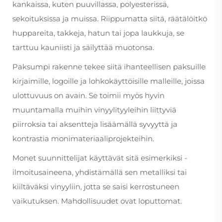
kankaissa, kuten puuvillassa, polyesterissä,
sekoituksissa ja muissa. Riippumatta siitä, räätälöitkö
huppareita, takkeja, hatun tai jopa laukkuja, se
tarttuu kauniisti ja säilyttää muotonsa.
Paksumpi rakenne tekee siitä ihanteellisen paksuille
kirjaimille, logoille ja lohkokäyttöisille malleille, joissa
ulottuvuus on avain. Se toimii myös hyvin
muuntamalla muihin vinyylityyleihin liittyviä
piirroksia tai aksentteja lisäämällä syvyyttä ja
kontrastia monimateriaaliprojekteihin.
Monet suunnittelijat käyttävät sitä esimerkiksi -
ilmoitusaineena, yhdistämällä sen metalliksi tai
kiiltäväksi vinyyliin, jotta se saisi kerrostuneen
vaikutuksen. Mahdollisuudet ovat loputtomat.