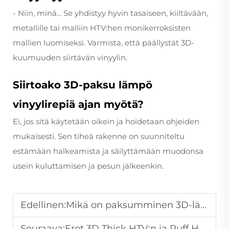
- Niin, minä... Se yhdistyy hyvin tasaiseen, kiiltävään,
metallille tai malliin HTV:hen monikerroksisten
mallien luomiseksi. Varmista, että päällystät 3D-
kuumuuden siirtävän vinyylin.
Siirtoako 3D-paksu lämpö
vinyylirepiä ajan myötä?
Ei, jos sitä käytetään oikein ja hoidetaan ohjeiden
mukaisesti. Sen tiheä rakenne on suunniteltu
estämään halkeamista ja säilyttämään muodonsa
usein kuluttamisen ja pesun jälkeenkin.
Edellinen:
Mikä on paksumminen 3D-lämmönsiirtokalvo?
Seuraava:
Erot 3D Thick HTV:n ja Puff HTV:n välillä