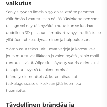
vaikutus
Sen yleisyyden ilmeisin syy on se, että se parantaa
välittömästi vaatetuksen näköä. Yksinkertainen sana
tai logo voi näyttää hyvältä, mutta kun se luodaan
uudelleen 3D-paksuun lämpösiirtovinyyliin, siitä tulee
yllättäen rohkea, dynaaminen ja huippuluokan.
Ylösnoussut tekstuurit luovat varjoja ja korostuksia,
jotka muuttuvat liikkeen ja valon myötä, jolloin malli
tuntuu elävältä. Olipa sitä käytetty suurissa rinta- tai
takapinta-levyissä tai pienemmissä
brändäyselementteissä, kuten hihas- tai
taskulogoissa, se ei koskaan jätä huomiota
huomiotta.
Täydellinen brändää ja