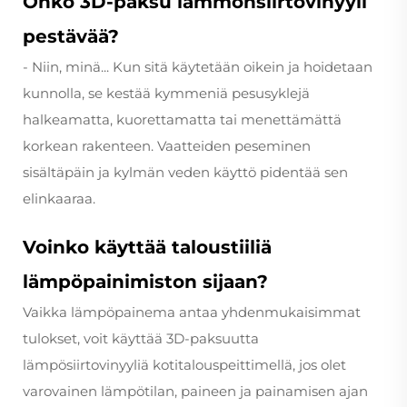
Onko 3D-paksu lämmönsiirtovinyyli
pestävää?
- Niin, minä... Kun sitä käytetään oikein ja hoidetaan
kunnolla, se kestää kymmeniä pesusyklejä
halkeamatta, kuorettamatta tai menettämättä
korkean rakenteen. Vaatteiden peseminen
sisältäpäin ja kylmän veden käyttö pidentää sen
elinkaaraa.
Voinko käyttää taloustiiliä
lämpöpainimiston sijaan?
Vaikka lämpöpainema antaa yhdenmukaisimmat
tulokset, voit käyttää 3D-paksuutta
lämpösiirtovinyyliä kotitalouspeittimellä, jos olet
varovainen lämpötilan, paineen ja painamisen ajan