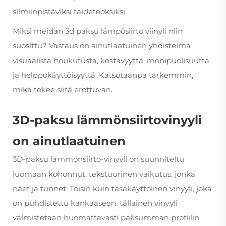
silmiinpistäviksi taideteoksiksi.
Miksi meidän
3d paksu lämpösiirto viinyli
niin
suosittu? Vastaus on ainutlaatuinen yhdistelmä
visuaalista houkutusta, kestävyyttä, monipuolisuutta
ja helppokäyttöisyyttä. Katsotaanpa tarkemmin,
mikä tekee siitä erottuvan.
3D-paksu lämmönsiirtovinyyli
on ainutlaatuinen
3D-paksu lämmönsiirto-vinyyli on suunniteltu
luomaan kohonnut, tekstuurinen vaikutus, jonka
näet ja tunnet. Toisin kuin tasakäyttöinen vinyyli, joka
on puhdistettu kankaaseen, tällainen vinyyli
valmistetaan huomattavasti paksumman profiilin