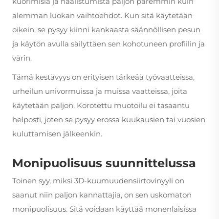
kuorimisia ja haalistumista paljon paremmin kuin
alemman luokan vaihtoehdot. Kun sitä käytetään
oikein, se pysyy kiinni kankaasta säännöllisen pesun
ja käytön avulla säilyttäen sen kohotuneen profiilin ja
värin.
Tämä kestävyys on erityisen tärkeää työvaatteissa,
urheilun univormuissa ja muissa vaatteissa, joita
käytetään paljon. Korotettu muotoilu ei tasaantu
helposti, joten se pysyy erossa kuukausien tai vuosien
kuluttamisen jälkeenkin.
Monipuolisuus suunnittelussa
Toinen syy, miksi 3D-kuumuudensiirtovinyyli on
saanut niin paljon kannattajia, on sen uskomaton
monipuolisuus. Sitä voidaan käyttää monenlaisissa