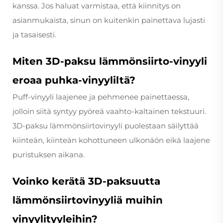
kanssa. Jos haluat varmistaa, että kiinnitys on
asianmukaista, sinun on kuitenkin painettava lujasti
ja tasaisesti.
Miten 3D-paksu lämmönsiirto-vinyyli
eroaa puhka-vinyyliltä?
Puff-vinyyli laajenee ja pehmenee painettaessa,
jolloin siitä syntyy pyöreä vaahto-kaltainen tekstuuri.
3D-paksu lämmönsiirtovinyyli puolestaan säilyttää
kiinteän, kiinteän kohottuneen ulkonäön eikä laajene
puristuksen aikana.
Voinko kerätä 3D-paksuutta
lämmönsiirtovinyyliä muihin
vinyylityyleihin?