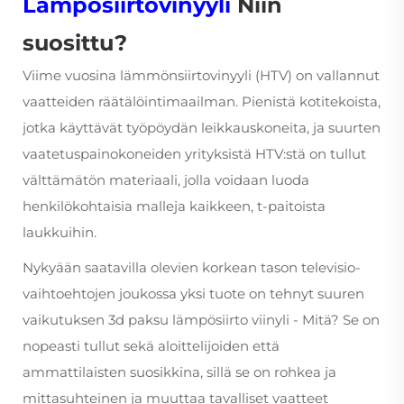
Lämpösiirtovinyyli
Niin
suosittu?
Viime vuosina lämmönsiirtovinyyli (HTV) on vallannut
vaatteiden räätälöintimaailman. Pienistä kotitekoista,
jotka käyttävät työpöydän leikkauskoneita, ja suurten
vaatetuspainokoneiden yrityksistä HTV:stä on tullut
välttämätön materiaali, jolla voidaan luoda
henkilökohtaisia malleja kaikkeen, t-paitoista
laukkuihin.
Nykyään saatavilla olevien korkean tason televisio-
vaihtoehtojen joukossa yksi tuote on tehnyt suuren
vaikutuksen
3d paksu lämpösiirto viinyli
- Mitä? Se on
nopeasti tullut sekä aloittelijoiden että
ammattilaisten suosikkina, sillä se on rohkea ja
mittasuhteinen ja muuttaa tavalliset vaatteet