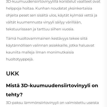
3D-kuumuudensiirtovinyylillä koristelut vaatteet ovat
helppoja hoitaa. Kunhan noudatat yksinkertaisia
ohjeita peset sen sisältä ulos, käytät kylmää vettä ja
vältät kuumennusta vinyyli säilyy värillään,
tekstuurissaan ja tarttuu siihen vuosia.
Tämä huoltovammainen kestävyys tekee siitä
käytännöllisen valinnan asiakkaille, jotka haluavat
kauniita malleja ilman monimutkaisia
huoltotyyppejä.
UKK
Mistä 3D-kuumuudensiirtovinyyli on
tehty?
3D-paksu lämmönsiirtovinyyli on valmistettu useista