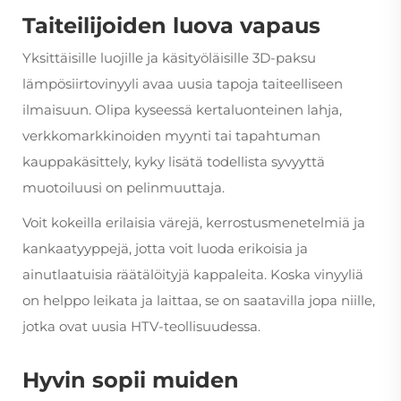
Taiteilijoiden luova vapaus
Yksittäisille luojille ja käsityöläisille 3D-paksu
lämpösiirtovinyyli avaa uusia tapoja taiteelliseen
ilmaisuun. Olipa kyseessä kertaluonteinen lahja,
verkkomarkkinoiden myynti tai tapahtuman
kauppakäsittely, kyky lisätä todellista syvyyttä
muotoiluusi on pelinmuuttaja.
Voit kokeilla erilaisia värejä, kerrostusmenetelmiä ja
kankaatyyppejä, jotta voit luoda erikoisia ja
ainutlaatuisia räätälöityjä kappaleita. Koska vinyyliä
on helppo leikata ja laittaa, se on saatavilla jopa niille,
jotka ovat uusia HTV-teollisuudessa.
Hyvin sopii muiden