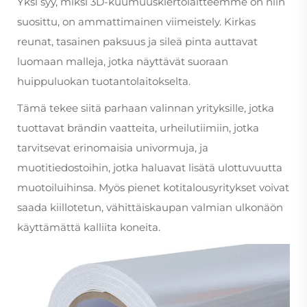
Yksi syy, miksi 3D-kuumuuskiertolaitteemme on niin
suosittu, on ammattimainen viimeistely. Kirkas
reunat, tasainen paksuus ja sileä pinta auttavat
luomaan malleja, jotka näyttävät suoraan
huippuluokan tuotantolaitokselta.
Tämä tekee siitä parhaan valinnan yrityksille, jotka
tuottavat brändin vaatteita, urheilutiimiin, jotka
tarvitsevat erinomaisia univormuja, ja
muotitiedostoihin, jotka haluavat lisätä ulottuvuutta
muotoiluihinsa. Myös pienet kotitalousyritykset voivat
saada kiillotetun, vähittäiskaupan valmian ulkonäön
käyttämättä kalliita koneita.