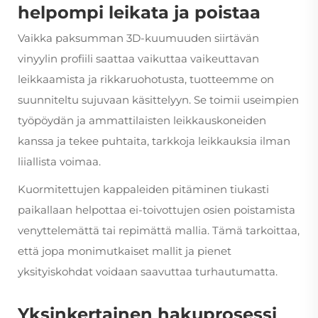
helpompi leikata ja poistaa
Vaikka paksumman 3D-kuumuuden siirtävän
vinyylin profiili saattaa vaikuttaa vaikeuttavan
leikkaamista ja rikkaruohotusta, tuotteemme on
suunniteltu sujuvaan käsittelyyn. Se toimii useimpien
työpöydän ja ammattilaisten leikkauskoneiden
kanssa ja tekee puhtaita, tarkkoja leikkauksia ilman
liiallista voimaa.
Kuormitettujen kappaleiden pitäminen tiukasti
paikallaan helpottaa ei-toivottujen osien poistamista
venyttelemättä tai repimättä mallia. Tämä tarkoittaa,
että jopa monimutkaiset mallit ja pienet
yksityiskohdat voidaan saavuttaa turhautumatta.
Yksinkertainen hakuprosessi