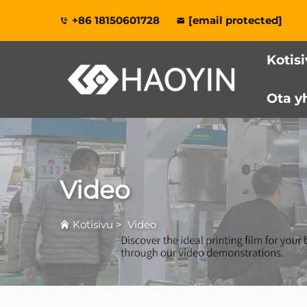
+86 18150601728
[email protected]
Kotis
Ota y
Video
Kotisivu
>
Video