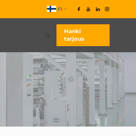
FI
Hanki
tarjous