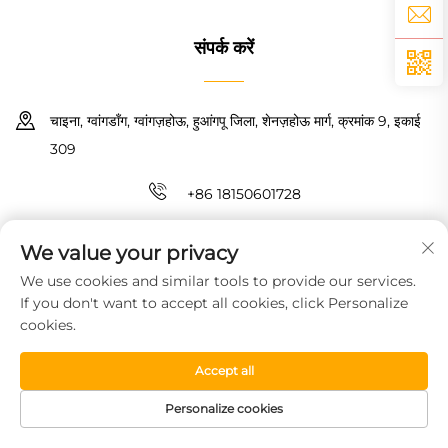
संपर्क करें
चाइना, ग्वांगडॉंग, ग्वांगज़होऊ, हुआंगपू जिला, शेनज़होऊ मार्ग, क्रमांक 9, इकाई
309
+86 18150601728
[email protected]
We value your privacy
We use cookies and similar tools to provide our services.
कॉपीराइट © 2026 गुआंगज़ौ हाओयिन न्यू मैटरियल टेक्नोलॉजी कंपनी लिमिटेड। सर्वाधिकार
If you don't want to accept all cookies, click Personalize
सुरक्षित।
गोपनीयता नीति
cookies.
Accept all
Personalize cookies
HOMEPAGE
उत्पाद
मुफ्त नमूना
टेलीफोन