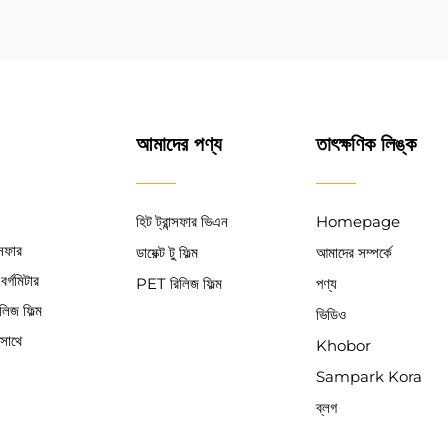
আমাদের পণ্য
তাৎক্ষণিক লিঙ্ক
হিট ট্রান্সফার ভিএন
Homepage
্সফার
ডায়েক্ট টু ফিল্ম
আমাদের সম্পর্কে
র্গমিটার
PET রিলিজ ফিল্ম
পণ্য
লিজ ফিল্ম
ভিডিও
সাথে
Khobor
Sampark Kora
ব্লগ