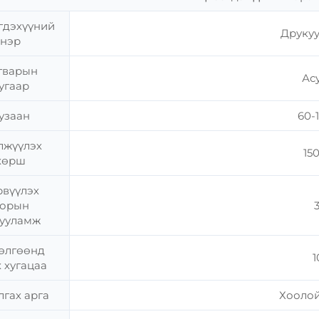
гдэхүүний
Друкуу
нэр
гварын
Асу
угаар
узаан
60-
жүүлэх
15
хөрш
рвүүлэх
орын
гууламж
өлгөөнд
1
 хугацаа
лгах арга
Хоолой