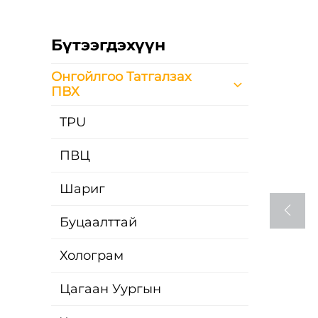
Бүтээгдэхүүн
Онгойлгоо Татгалзах
ПВХ
TPU
ПВЦ
Шариг
Буцаалттай
Холограм
Цагаан Уургын