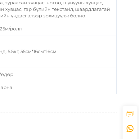
 зураасан хувцас, ногоо, шувууны хувцас,
н хувцас, гэр бүлийн текстайл, шаардлагатай
ийн үндэслэлээр зохицуулж болно.
25м/ролл
д, 5.5кг, 55см*16см*16см
7өдөр
аарна