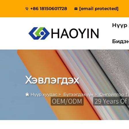
+86 18150601728
[email protected]
Нүүр 
Бидэн
Хэвлэгдэх
Нүүр хуудас
>
Бүтээгдэхүүн
>
Онгойлгоо Т