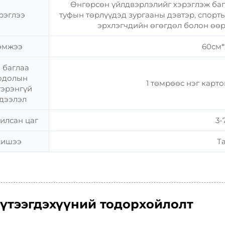
Өнгөрсөн үйлдвэрлэлийг хэрэглэж бага,
рэглээ
туфын төрлүүдэд зургааны дэвтэр, спорты
эрхлэгчдийн өгөгдөл болон өөр
эмжээ
60см*
 баглаа
одолын
1 төмрөөс нэг картон
гэрэнгүй
дээлэл
илсан цаг
3-
ишээ
Т
үтээгдэхүүний тодорхойлолт