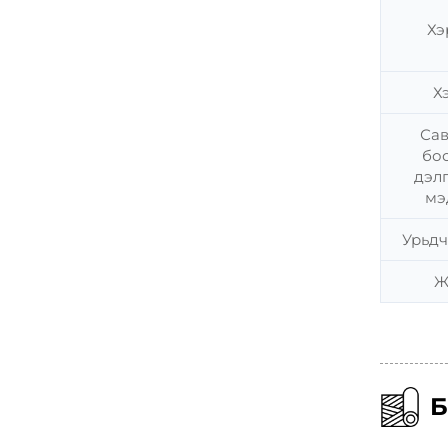
Хэ
Х
Сав
бо
дэл
мэ
Урьдч
Ж
Б