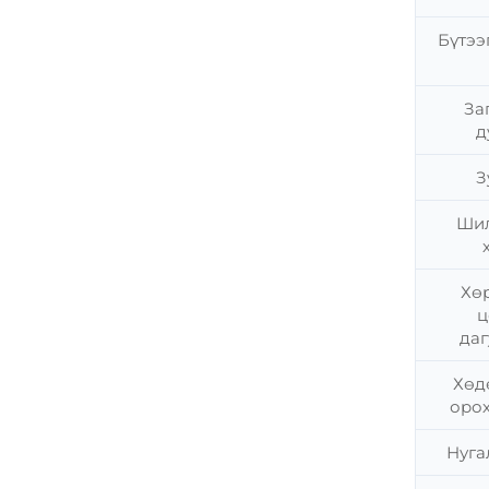
Бүтээ
За
д
З
Шил
Хө
ц
да
Хөд
орох
Нуга