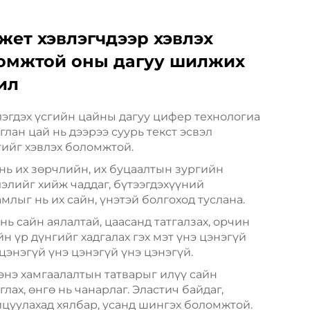
жет хэвлэгчдээр хэвлэх
омжтой оны дагуу шилжих
ил
лэгдэх үсгийн цайны дагуу цифер технологиа
лан цай нь дээрээ суурь текст эсвэл
гийг хэвлэх боломжтой.
 нь их зөрчлийн, их буцаалтын зургийн
лэлийг хийж чаддаг, бүтээгдэхүүний
млыг нь их сайн, үнэтэй болгоход туслана.
нь сайн аялалтай, цаасанд татгалзах, орчин
н үр дүнгийг хадгалах гэх мэт үнэ цэнэгүй
цэнэгүй үнэ цэнэгүй үнэ цэнэгүй.
энэ хамгаалалтын татварыг илүү сайн
лах, өнгө нь чанарлаг. Эластич байдаг,
ицуулахад хялбар, усанд шингэх боломжтой.