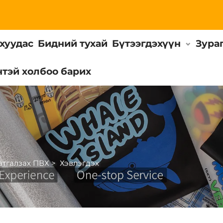
хуудас
Бидний тухай
Бүтээгдэхүүн
Зура
тэй холбоо барих
атгалзах ПВХ
>
Хэвлэгдэх