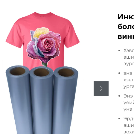
Инк
бол
вин
Хэв
ашиг
зур
энэ
хэв
урга
Энэ 
үеий
үнэ 
Эрд
ашиг
зох