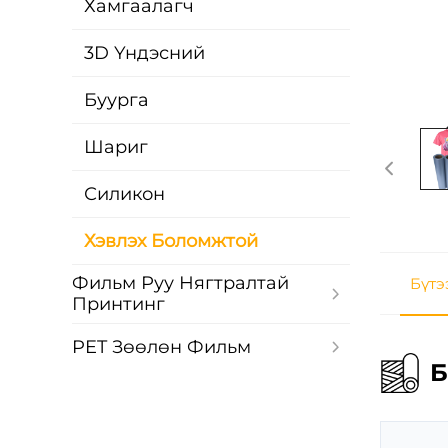
Хамгаалагч
3D Үндэсний
Буурга
Шариг
Силикон
Хэвлэх Боломжтой
Фильм Руу Нягтралтай
Бүтэ
Принтинг
PET Зөөлөн Фильм
Б