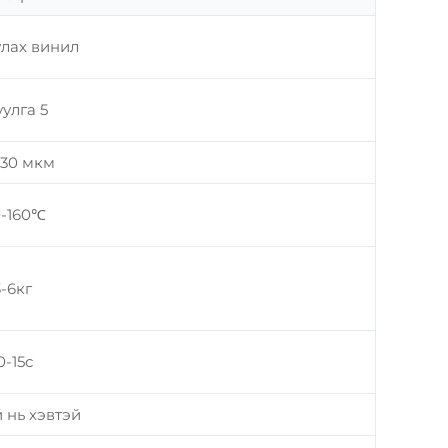
лах винил
улга 5
130 мкм
0-160℃
3-6кг
0-15с
 нь хэвтэй