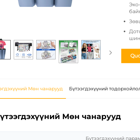
Эко
бай
Зөв
Дото
шин
Quo
эгдэхүүний Мөн чанарууд
Бүтээгдэхүүний тодорхойло
үтээгдэхүүний Мөн чанарууд
Бүтээгдэхүүний парам