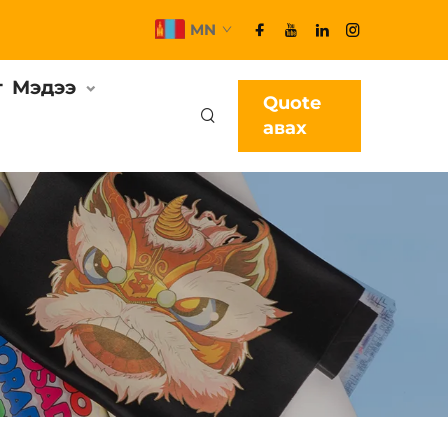
MN
г
Мэдээ
Quote
авах