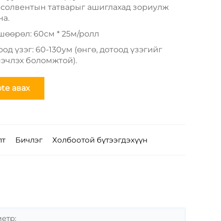
-солвентын татварыг ашиглахад зориулж
на.
шөөрөл: 60см * 25м/ролл
од үзэг: 60-130ум (өнгө, дотоод үзэгийг
эчлэх боломжтой).
te авах
лт
Бичлэг
Холбоотой бүтээгдэхүүн
етр: