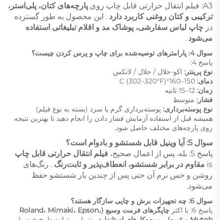
A3: فیلم انتقال حرارتی قابل چاپ روی
پارچه‌های کتان، پلی‌استر،
ترکیبی و کتان روغنی کاربرد دارد
. این محصول به طور گسترده
در
چاپ لباس سفارشی، پوشاک مد و اقلام تبلیغاتی استفاده
می‌شود
.
سوال 4: پارامترهای توصیه‌شده برای چاپ و پرس کردن چیست؟
پاسخ 4:
نوع پرینتر:
اکو-حلال / حلال / لاتکس
دمای:
150–160°C (302–320°F)
زمان:
12–15 ثانیه
فشار:
متوسط
نوع پوسته‌برداری:
پوسته‌برداری گرم یا سرد (بسته به نوع فیلم)
همیشه قبل از استفاده آزمایش فشار دادن را انجام دهید تا بهترین نتیجه
روی پارچه‌های مختلف حاصل شود.
سوال 5: آیا وینیل قابل شستشو و بادوام است؟
پاسخ 5: بله. پس از اعمال صحیح،
فیلم انتقال حرارتی قابل چاپ
is
مقاوم در برابر شستشو، انعطاف‌پذیر و ثابت‌رنگ
. رنگ‌های
روشن و حس نرم آن حتی پس از چندین بار شستشو حفظ
می‌شود.
سوال 6: چه تجهیزات برش و چاپی سازگار هستند؟
پاسخ 6: با اکثر
چاپگرهای فرمت وسیع (Roland، Mimaki، Epson،
Mutoh و غیره)
و
بریده‌کارهای استاندارد
. شما می‌توانید طرح خود را