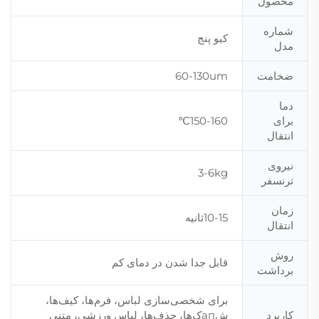
محصول
شماره
کیو پنج
مدل
ضخامت
60-130um
دما
برای
150-160℃
انتقال
نیروی
3-6kg
ترنسفر
زمان
10-15ثانیه
انتقال
روش
قابل جدا شدن در دمای کم
برداشت
برای شخصی‌سازی لباس، فرم‌ها، کیف‌ها،
کاربرد
شапک‌ها، حذف‌ها، لباس ورزشی، متنی