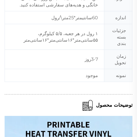
خانگی و هدیه‌های سفارشی استفاده کنید.
اندازه
60سانتیمتر*25متر\/رول
جزئیات
۱ رول در هر جعبه، ۵/۵ کیلوگرم،
بسته
۵۵سانتی‌متر*۱۶سانتی‌متر*۱۶سانتی‌متر
بندی
زمان
3-7روز
تحویل
نمونه
موجود
توضیحات محصول