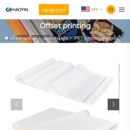
MY
ဈေးနှုန်းရယူပါ
Offset printing
ပင်မစာမျက်နှာ
>
ထုတ်ကုန်များ
>
PET လွတ်လပ်မှု ရောင်းပို့ခြင်း