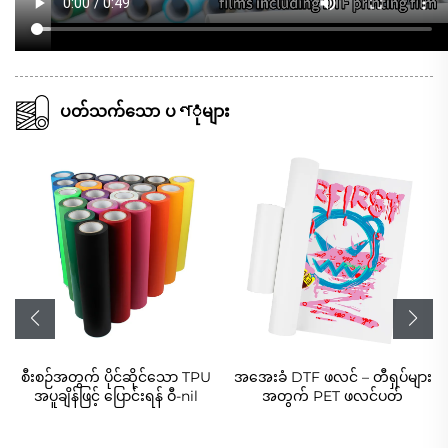
ပတ်သက်သော ပণုံများ
စီးစဉ်အတွက် ပိုင်ဆိုင်သော TPU
အအေးခံ DTF ဖလင် – တီရှပ်များ
အပူချိန်ဖြင့် ပြောင်းရန် ဝီ-nil
အတွက် PET ဖလင်ပတ်