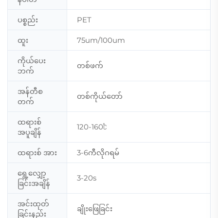
ပစ္စည်း
PET
ထူး
75um/100um
ကိုယ်ပေး
တစ်ဖက်
ဘက်
အန်တီစ
တစ်ကိုယ်တော်
တက်
ထရားစ်
120-160℃
အပူချိန်
ထရားစ် အား
3-6ကီလိုဂရမ်
ရွေ့လျှော့
3-20s
ခြင်းအချိန်
အင်းထုတ်
ချိုးဖြေခြင်း
ခြင်းနည်း