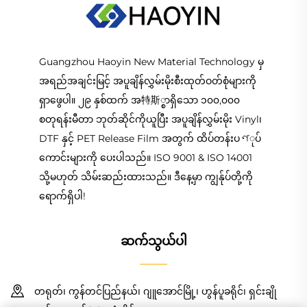
Guangzhou Haoyin New Material Technology မှ
အရည်အချင်းမြင့် အပူချိန်လွှမ်းမိုးစီးထုတ်ဝတ်စုံများကို
ရှာဖွေပါ။ ၂၉ နှစ်ထက် အ特斯္စာရှိသော ၁၀၀,၀၀၀
စတုရန်းမီတာ ဘုတ်ဆိုင်ကိုယူပြီး အပူချိန်လွှမ်းမိုး Vinyl၊
DTF နှင့် PET Release Film အတွက် ထိပ်တန်းပণုပ်
ကောင်းများကို ပေးပါသည်။ ISO 9001 & ISO 14001
သို့မဟုတ် သိမ်းဆည်းထားသည်။ ဒီနေ့မှာ ကျွန်ုပ်တို့ကို
ရောက်ရှိပါ!
ဆက်သွယ်ပါ
တရုတ်၊ ကွန်တင်ပြည်နယ်၊ ဂျူအောင်မြို့၊ ဟွန်ပူခရိုင်၊ ရှင်းချို