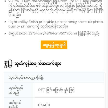
75um/100um အလောင်းချင်းစွဲရှိ Premium PET ခြေပြင်မတိုင်း
ကို ရုပ်မှန်တံဆိပ်အဖြစ် ထိန်းသိမ်းမှု၊ လျင်မြန်စွာ ပြင်ပြီး၊ အားလုံးကို
မှန်သော ပြင်ဆင်မှုနှင့် မည်သည့် ကူးလှမ်းမှုမရှိဘဲ အမြင်ရှိရာ ပြင်ပြီး
ပါသည်။
Light milky finish printable transparency sheet က photo-
quality printing ကို ထုတ်လုပ်နိုင်သည်။
အရွယ်အစား: 39*54cm/48*64cm/50*70cm၊ ပြုပြင်နိုင်သည်
ဈေးနှုန်းရယူပါ
ထုတ်ကုန်အချက်အလက်များ
ထုတ်ကုန်အတွေ့အကြုံ:
ထုတ်ကုန်
PET ဖြင့် ပြောင်းရန် ဖြင့်
အမည်
မော်ဒယ်
83A011
နံပါတ်