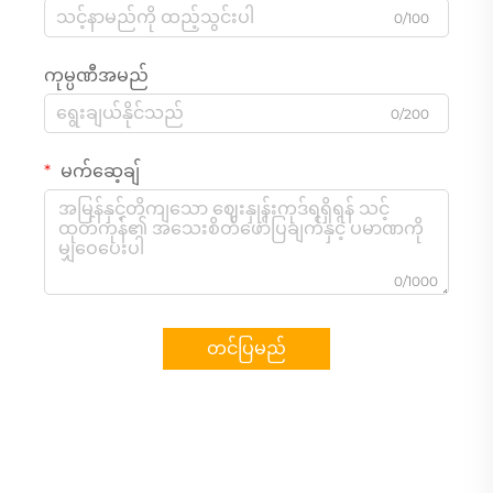
0/100
ကုမ္ပဏီအမည်
0/200
မက်ဆေ့ချ်
0/1000
တင်ပြမည်