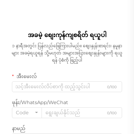
အခမဲ့ စျေးကုန်ကျစရိတ် ရယူပါ
၁ နာရီအတွင်း ပြန်လည်ဖြေကြားပါမည်။ စျေးနှုန်းစာရင်း၊ နမူနာ
များ အခမဲ့ရယူရန် သို့မဟုတ် အများအပြားစျေးနှုန်းများကို ရယူ
ရန် ပုံစံကို ဖြည့်ပါ
အီးမေးလ်
0/100
ဖုန်း/WhatsApp/WeChat
Code
0/100
နာမည်