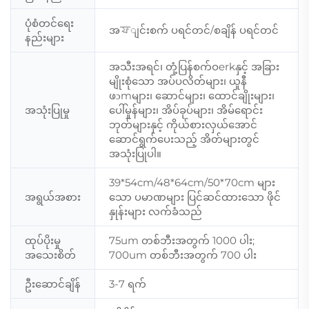
ပုံစံတင်ရေး
အফျင်းစက် ပရင်တင်/စချိန် ပရင်တင်
နည်းများ
အသီးအရင်၊ တုံ့ပြန်စက်ဝerkနှင့် အခြား
မျိုးစုံသော အပ်ပလိတ်များ၊ ယူနီ
ဖɔmများ၊ ဆောင်များ၊ ထောင်ချိုးများ၊
အသုံးပြုမှု
ပေါ်မှုန်များ၊ အိပ်ခုပ်များ၊ အိမ်ရောင်း
ဘုတ်များနှင့် ကိုယ်စားလှယ်အောင်
ဆောင်ရွက်ပေးသည့် အိတ်များတွင်
အသုံးပြုပါ။
39*54cm/48*64cm/50*70cm များ
အရွယ်အစား
သော ပမာဏများ ပြင်ဆင်ထားသော ဖိုင်
နှုန်းများ လက်ခံသည်
ထုပ်ပိုးမှု
75um တစ်ဘီးအတွက် 1000 ပါး;
အသေးစိတ်
700um တစ်ဘီးအတွက် 700 ပါး
ဦးဆောင်ချိန်
3-7 ရက်