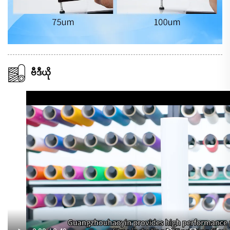
ဗီဒီယို