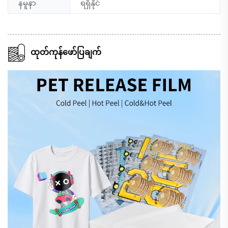
နမူနာ
ရရှိနိုင်
ထုတ်ကုန်ဖော်ပြချက်