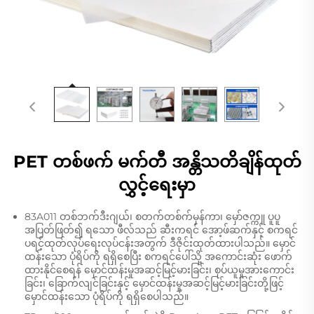
PET တစ်ဖက် မက်တီ အန္တိသတိချိန်ထုတ်
လွှင့်ရေးမှာ
83A011 တစ်ဘက်ဒီးဂျယ်၊ စတက်တစ်က်မှန်ကာ၊ မှော်ဇက္ကူ ပူပူ
အပြတ်ဖြတ်၍ ရသော ဖီလ်သည် ဆီးကရင် အော့ဖ်ဆက်နှင့် စကရင်
ပရင့်ထုတ်လုပ်ရေးလုပ်ငန်းအတွက် ဒီဇိုင်းထုတ်ထားပါသည်။ မှောင်
ထန်းသော ပုံရိပ်ကို ရရှိစေပြီး စကရင်ပေါ်သို့ အကောင်းဆုံး ဖောက်
ထားနိုင်စေရန် မှောင်ထန်းမှုအဆင့်မြင့်မားခြင်း၊ စုပ်ယူမှုအားကောင်း
ခြင်း၊ ခြောက်လျင်ခြင်းနှင့် မှောင်ထန်းမှုအဆင့်မြင့်မားခြင်းတို့ဖြင့်
မှောင်ထန်းသော ပုံရိပ်ကို ရရှိစေပါသည်။