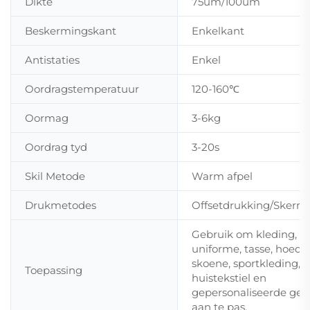
Dikte
75um/100um
Beskermingskant
Enkelkant
Antistaties
Enkel
Oordragstemperatuur
120-160℃
Oormag
3-6kg
Oordrag tyd
3-20s
Skil Metode
Warm afpel
Drukmetodes
Offsetdrukking/Skermp
Gebruik om kleding,
uniforme, tasse, hoedji
skoene, sportkleding,
Toepassing
huistekstiel en
gepersonaliseerde ge
aan te pas.