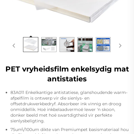
PET vryheidsfilm enkelsydig mat
antistaties
83A011 Enkelkantige antistatiese, glanshoudende warm-
afpelfilm is ontwerp vir die sienlys- en
offsetdrukwerkbedryf. Absorbeer ink vinnig en droog
onmiddellik. Hoë inkbelaadvermoë lewer 'n skoon,
donker beeld met hoë swartdigtheid vir perfekte
sienlysbeligting.
75um\/100um dikte van Premiumpet basismateriaal hou