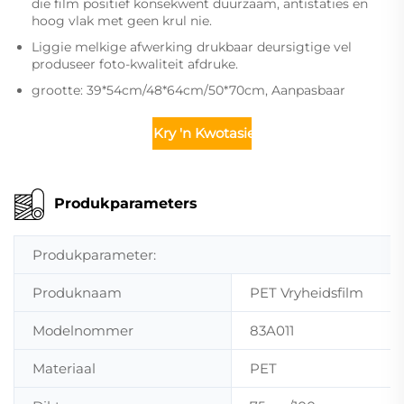
die film positief konsekwent duurzaam, antistaties en
hoog vlak met geen krul nie.
Liggie melkige afwerking drukbaar deursigtige vel
produseer foto-kwaliteit afdruke.
grootte: 39*54cm/48*64cm/50*70cm, Aanpasbaar
Kry 'n Kwotasie
Produkparameters
Produkparameter:
Produknaam
PET Vryheidsfilm
Modelnommer
83A011
Materiaal
PET