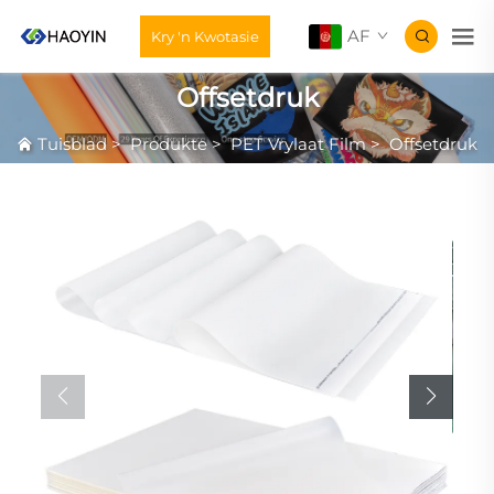
AF
Kry 'n Kwotasie
Offsetdruk
Tuisblad
>
Produkte
>
PET Vrylaat Film
>
Offsetdruk