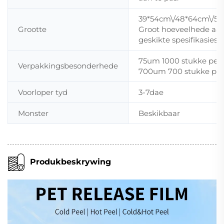
39*54cm\/48*64cm\/5
Grootte
Groot hoeveelhede aa
geskikte spesifikasies
75um 1000 stukke per 
Verpakkingsbesonderhede
700um 700 stukke per
Voorloper tyd
3-7dae
Monster
Beskikbaar
Produkbeskrywing