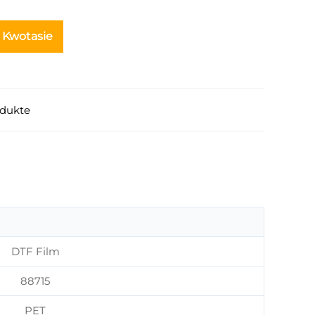
n Kwotasie
dukte
DTF Film
88715
PET