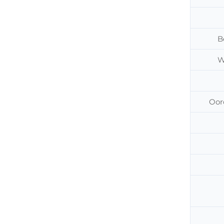
B
W
Oor