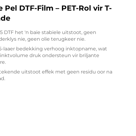
 Pel DTF-Film – PET-Rol vir T-
de
5 DTF het 'n baie stabiele uitstoot, geen
erklys nie, geen olie terugkeer nie.
5-laaer bedekking verhoog inktopname, wat
inktvolume druk ondersteun vir briljante
re.
tekende uitstoot effek met geen residu oor na
ad.