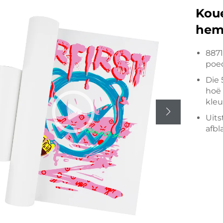
Koue
hem
8871
poed
Die 
hoë 
kleu
Uits
afbl