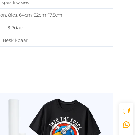
spesifikasies
arton, 8kg, 64cm*32cm*17.5cm
3-7dae
Beskikbaar