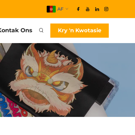
AF
Kontak Ons
Kry 'n Kwotasie