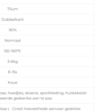
75um
Dubbelkant
90%
Normaal
150-160℃
3-6kg
8-15s
Koue
se, hoedjies, skoene, sportkleding, huistekstiel
seerde geskenke aan te pas.
laar） Groot hoeveelhede aanvaar geskikte