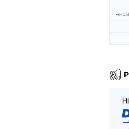
Verpa
P