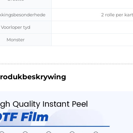
kkingsbesonderhede
2 rolle per k
Voorloper tyd
Monster
rodukbeskrywing