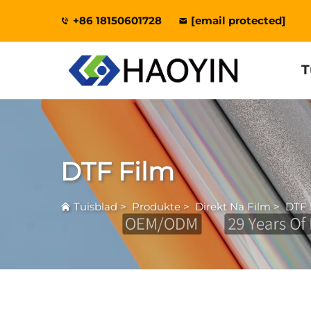
+86 18150601728
[email protected]
T
DTF Film
Tuisblad
>
Produkte
>
Direkt Na Film
>
DTF 