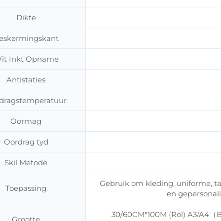
Dikte
eskermingskant
it Inkt Opname
Antistaties
dragstemperatuur
Oormag
Oordrag tyd
Skil Metode
Gebruik om kleding, uniforme, tas
Toepassing
en gepersonali
30/60CM*100M (Rol) A3/A4（B
Grootte