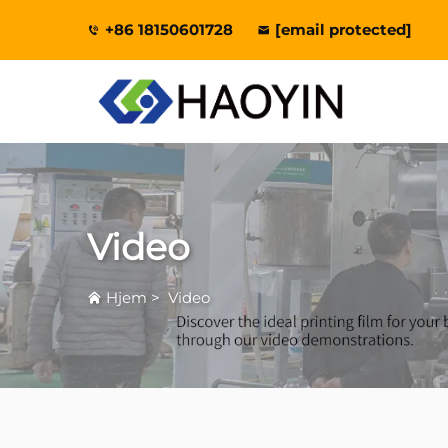
+86 18150601728
[email protected]
Video
Hjem
>
Video