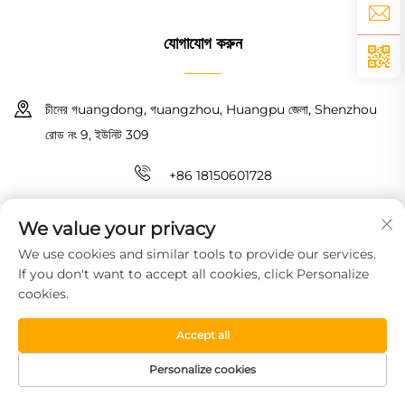
যোগাযোগ করুন
চীনের গuangdong, গuangzhou, Huangpu জেলা, Shenzhou
রোড নং 9, ইউনিট 309
+86 18150601728
[email protected]
We value your privacy
We use cookies and similar tools to provide our services.
কপিরাইট © 2026 গুয়াংঝো হাওইন নিউ ম্যাটেরিয়াল টেকনোলজি কো., লিমিটেড। সমস্ত অধিকার
If you don't want to accept all cookies, click Personalize
সংরক্ষিত।
গোপনীয়তা নীতি
cookies.
Accept all
Personalize cookies
HOMEPAGE
পণ্য সামগ্রী
বিনামূল্যে নমুনা
টেলিফোন