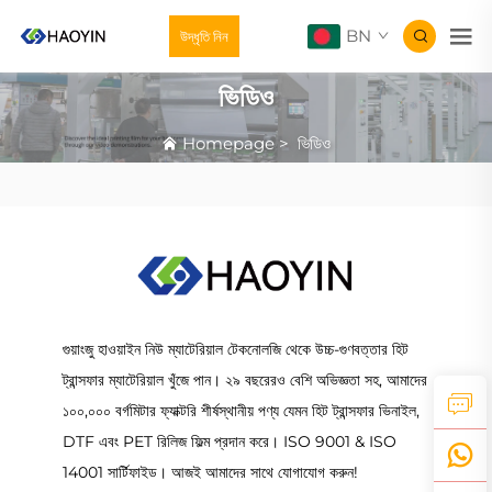
BN
উদ্ধৃতি নিন
ভিডিও
Homepage
>
ভিডিও
গুয়াংজু হাওয়াইন নিউ ম্যাটেরিয়াল টেকনোলজি থেকে উচ্চ-গুণবত্তার হিট
ট্রান্সফার ম্যাটেরিয়াল খুঁজে পান। ২৯ বছরেরও বেশি অভিজ্ঞতা সহ, আমাদের
১০০,০০০ বর্গমিটার ফ্যাক্টরি শীর্ষস্থানীয় পণ্য যেমন হিট ট্রান্সফার ভিনাইল,
DTF এবং PET রিলিজ ফিল্ম প্রদান করে। ISO 9001 & ISO
14001 সার্টিফাইড। আজই আমাদের সাথে যোগাযোগ করুন!