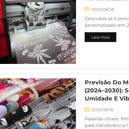
2025/08/28
Descubra as 5 prin
personalizado em 2
moda e da impressã
Leia mais
impressão DTF, per
integrada e design
vestuário personaliz
Previsão Do M
(2024–2030): 
Umidade E Vib
2025/08/18
Palavras-chave: fil
para transferência 