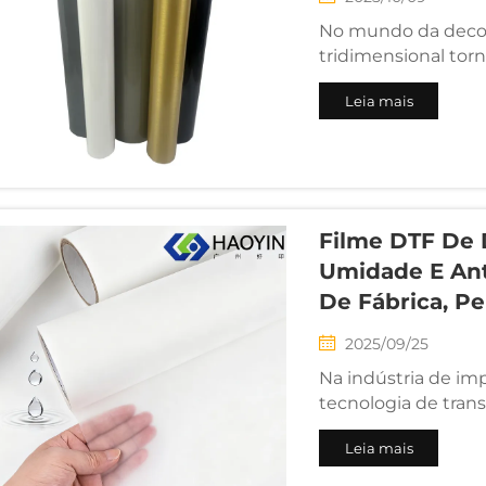
No mundo da decora
tridimensional tor
marcas de streetwe
Leia mais
estamparia criativa
atraindo cada vez ma
Filme DTF De 
Umidade E Ant
De Fábrica, Pe
2025/09/25
Na indústria de imp
tecnologia de trans
alta qualidade torn
Leia mais
personalizados em
produção em larga 