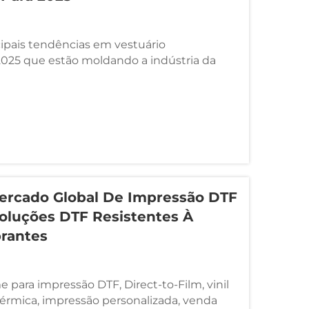
cipais tendências em vestuário
025 que estão moldando a indústria da
o. Saiba mais sobre tecidos sustentáveis,
sonalização, roupas com tecnologia
s únicos para o seu negócio. Introdução O
ado...
ercado Global De Impressão DTF
Soluções DTF Resistentes À
rantes
me para impressão DTF, Direct-to-Film, vinil
térmica, impressão personalizada, venda