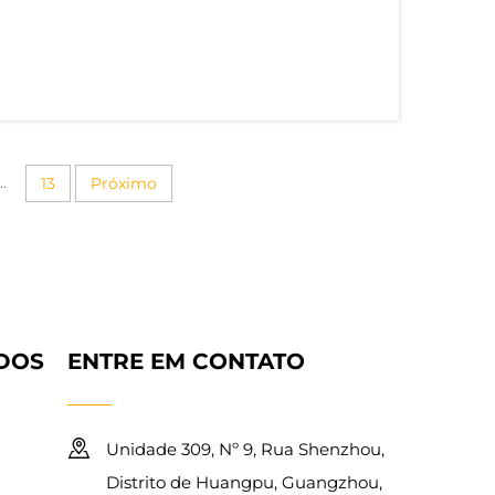
 Visão Geral do Mercado Global de
acordo com a Grand View Research, o
impressão DTF foi avaliado em US$ 2,72
.
..
13
Próximo
IDOS
ENTRE EM CONTATO
Unidade 309, Nº 9, Rua Shenzhou,
Distrito de Huangpu, Guangzhou,