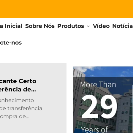
 Inicial
Sobre Nós
Produtos
Vídeo
Notícia
cte-nos
cante Certo
erência de
conhecimento
 de transferência
 compra de
ajudar com isso,
angente de