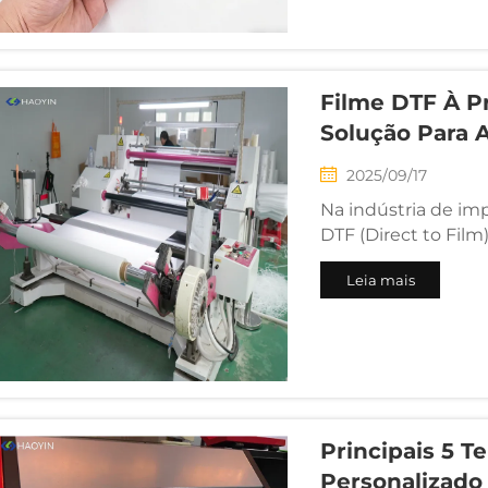
imediato à prova de
Filme DTF À P
Solução Para
2025/09/17
Na indústria de imp
DTF (Direct to Fil
tecnologias mais p
Leia mais
uma ameaça oculta
desfocadas, aderênc
Principais 5 T
Personalizado