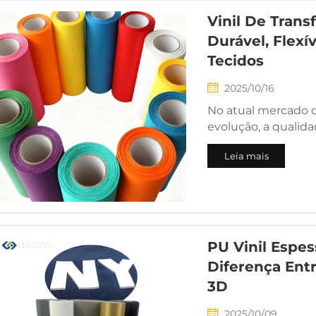
Vinil De Trans
Durável, Flexí
Tecidos
2025/10/16
No atual mercado d
evolução, a qualid
da marca. À medida
Leia mais
continua avançando
(PU HTV) tornou-se
profissional de roup
PU Vinil Espes
Diferença Ent
3D
2025/10/09