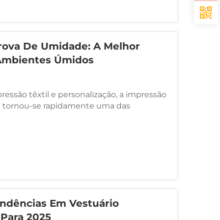
 umidade e antiestático en...
rova De Umidade: A Melhor
 Ambientes Úmidos
ressão têxtil e personalização, a impressão
m) tornou-se rapidamente uma das
opulares. No entanto, a umidade pode ser
: filmes empenados, impressões
ia reduzida e desperdício de materiais. ...
endências Em Vestuário
 Para 2025