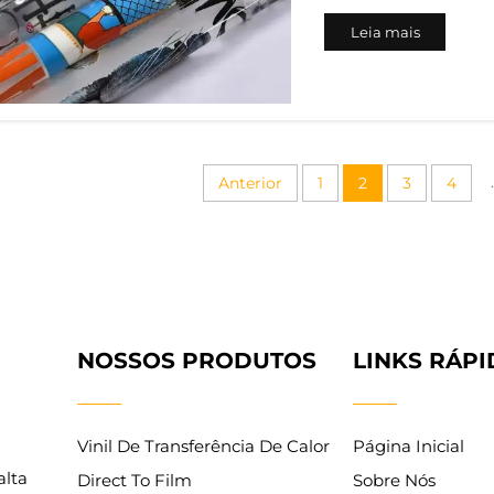
direta de fábrica 
Leia mais
Impressão DTF De 
mercado global de 
bilhões em 2024 a..
.
Anterior
1
2
3
4
NOSSOS PRODUTOS
LINKS RÁP
Vinil De Transferência De Calor
Página Inicial
alta
Direct To Film
Sobre Nós