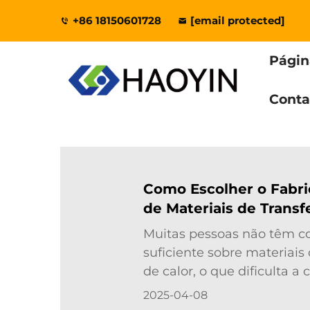
+86 18150601728
[email protected]
Página
Conta
Como Escolher o Fabri
de Materiais de Transf
Calor?
Muitas pessoas não têm 
suficiente sobre materiais
de calor, o que dificulta a
produtos adequados. Para 
2025-04-08
vou fornecer um guia abr