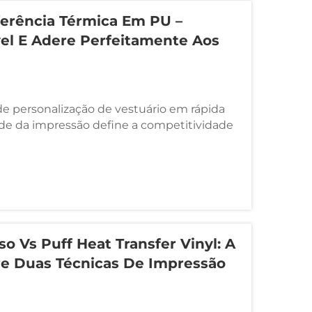
ferência Térmica Em PU –
vel E Adere Perfeitamente Aos
e personalização de vestuário em rápida
ade da impressão define a competitividade
 que a tecnologia de transferência térmica
, o vinil de transferência térmica em PU
 a solução preferida para decoração
as...
so Vs Puff Heat Transfer Vinyl: A
re Duas Técnicas De Impressão