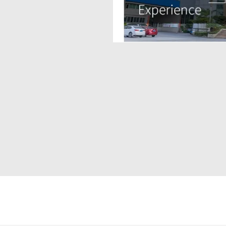
transferência de
cial? Selecionar