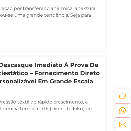
ção por transferência térmica, a textura
nou-se uma grande tendência. Seja para
ar, camisetas personalizadas ou
 de moda, gráficos em relevo e táteis estão
is atenção. Entre as ...
Descasque Imediato À Prova De
iestático – Fornecimento Direto
rsonalizável Em Grande Escala
ressão têxtil de rápido crescimento, a
ferência térmica DTF (Direct to Film) de
ou-se essencial tanto para designs
 pequenas quantidades quanto para
escala. Nosso filme DTF de descasque