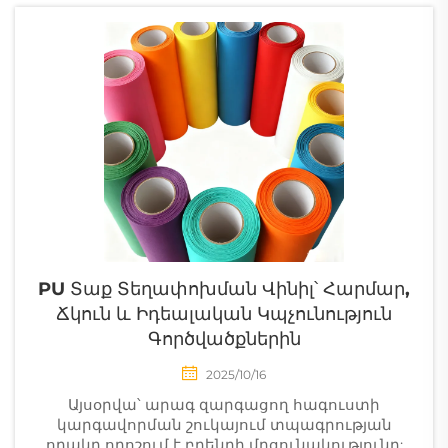
համար ես կարող եմ
առաջարկել
ամբողջական գնման
ցուցակ ջերմության
փոխանցման
նյութերի մասին:
Առաջին կարևոր
քայլը? Ընտրել ճիշտ...
PU Տաք Տեղափոխման Վինիլ՝ Հարմար,
Ճկուն ԵՒ Իդեալական Կպչունություն
Գործվածքներին
2025/10/16
Այսօրվա՝ արագ զարգացող հագուստի
կարգավորման շուկայում տպագրության
որակը որոշում է բրենդի մրցունակությունը: