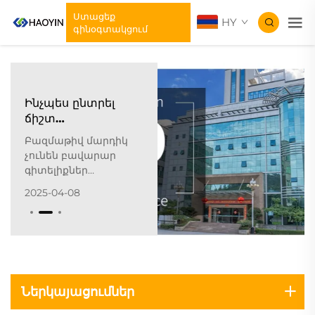
Ստացեք
HY
գինօգտակցում
Ինչպես ընտրել
ճիշտ
ջերմափոխանցման
Բազմաթիվ մարդիկ
նյութերի
չունեն բավարար
մասնագետագրության
գիտելիքներ
մասնակից:
ջերմության
2025-04-08
փոխանցման
նյութերի մասին, և դա
դժվարություն է
առաջացնում
համապատասխան
արտադրանքներ
գնելու համար: Այս
Ներկայացումներ
խնդրի լուծման