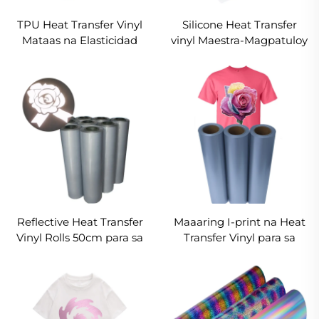
TPU Heat Transfer Vinyl
Silicone Heat Transfer
Mataas na Elasticidad
vinyl Maestra-Magpatuloy
Mahusay para sa Sports
Walang Pagkakaputol
Apparel
50cm
Reflective Heat Transfer
Maaaring I-print na Heat
Vinyl Rolls 50cm para sa
Transfer Vinyl para sa
T-Shirt
Inkjet Printer