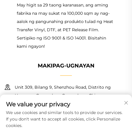
May higit sa 29 taong karanasan, ang aming
fabrika na may sukat na 100,000 sqm ay nag-
aalok ng pangunahing produkto tulad ng Heat
Transfer Vinyl, DTF, at PET Release Film.
Sertipiko ng ISO 9001 & ISO 14001. Bisitahin
kami ngayon!
MAKIPAG-UGNAYAN
Unit 309, Bilang 9, Shenzhou Road, Distrito ng
Huangpu, Guangzhou, Guangdong, China
We value your privacy
+86 18150601728
We use cookies and similar tools to provide our services.
If you don't want to accept all cookies, click Personalize
[email protected]
cookies.