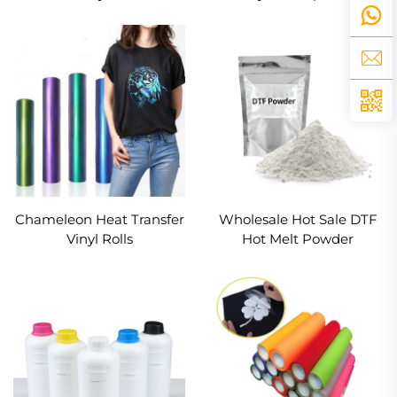
Iron-On HTV para sa mga
Kutsabya
T-Shirt, Bag at Mga Sining
Chameleon Heat Transfer
Wholesale Hot Sale DTF
Vinyl Rolls
Hot Melt Powder
Adhesive PET Film
Powder para sa Heat
Transfer Pag-print
Garment