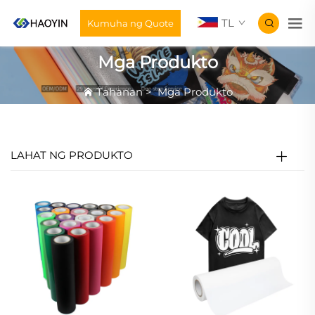
TL
Kumuha ng Quote
Mga Produkto
Tahanan
>
Mga Produkto
LAHAT NG PRODUKTO