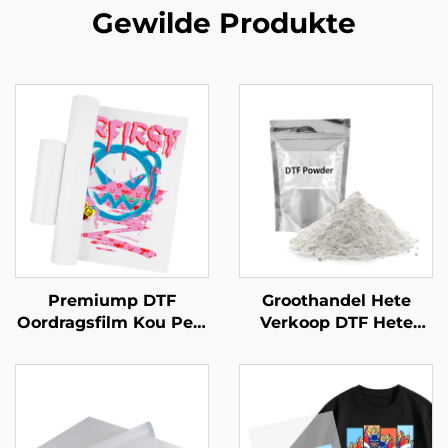
Gewilde Produkte
Premiump DTF
Groothandel Hete
Oordragsfilm Kou Peel
Verkoop DTF Hete
60cm
Smelt Poeder Limiet
PET Film Poeder vir
Warmte-oordrag Druk
Kleding