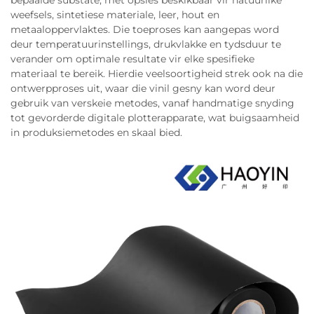
bepaalde substate, met opsies beskikbaar vir natuurlike
weefsels, sintetiese materiale, leer, hout en
metaaloppervlaktes. Die toeproses kan aangepas word
deur temperatuurinstellings, drukvlakke en tydsduur te
verander om optimale resultate vir elke spesifieke
materiaal te bereik. Hierdie veelsoortigheid strek ook na die
ontwerpproses uit, waar die vinil gesny kan word deur
gebruik van verskeie metodes, vanaf handmatige snyding
tot gevorderde digitale plotterapparate, wat buigsaamheid
in produksiemetodes en skaal bied.