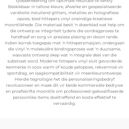
tydsberekening om optimale resultate te verkry.
Beskikbaar in tallose kleure, afwerke en gespesialiseerde
variëteite insluitend glitters, metallies en holografiese
opsies, bied hittepers vinyl oneindige kreatiewe
moontlikhede. Die materiaal besit 'n draerblad wat help om
die ontwerp se integriteit tydens die oordragproses te
handhaaf en sorg vir presiese plasing en skoon rande.
Indien korrek toegepas met 'n hittepersmasjien, ondergaan
die vinyl 'n molekulêre bindingsproses wat 'n duursame,
wasvaste ontwerp skep wat 'n integrale deel van die
substraat word. Moderne hittepers vinyl sluit gevorderde
kenmerke in soos warm of koude pelopsies, rekvermoë vir
sportdrag, en laagkompatibiliteit vir meerkleurontwerpe.
Hierdie tegnologie het die personaliseringsbedryf
revolusioneer en maak dit vir beide kommersiële bedrywe
en proefskrifte moontlik om professioneel-gekwalifiseerde
persoonlike items doeltreffend en koste-effektief te
vervaardig.