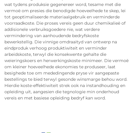
wat tydens produksie gegenereer word, tesame met die
vermoë om presies die benodigde hoeveelhede te skep, lei
tot geoptimaliseerde materiaalgebruik en verminderde
voorraadkoste. Die proses vereis geen duur chemikalieë of
addisionele verbruiksgoedere nie, wat verdere
vermindering van aanhoudende bedryfskoste
bewerkstellig. Die vinnige omdraaityd van ontwerp na
eindproduk verhoog produktiwiteit en verminder
arbeidskoste, terwyl die konsekwente gehalte die
weieringskoers en herwerkingskoste minimeer. Die vermoë
om kleiner hoeveelhede ekonomies te produseer, laat
besighede toe om mededingende pryse vir aangepaste
bestellings te bied terwyl gesonde winsmarge behou word.
Hierdie koste-effektiwiteit strek ook na instandhouding en
opleiding uit, aangesien die tegnologie min onderhoud
vereis en met basiese opleiding bedryf kan word.