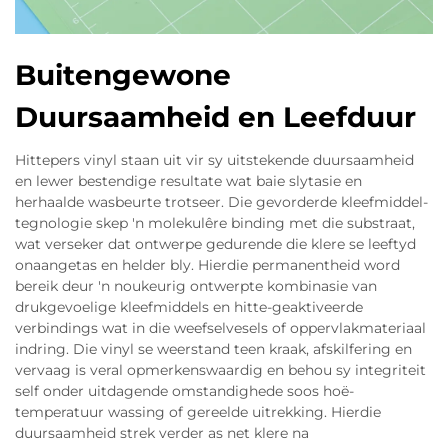
Buitengewone
Duursaamheid en Leefduur
Hittepers vinyl staan uit vir sy uitstekende duursaamheid
en lewer bestendige resultate wat baie slytasie en
herhaalde wasbeurte trotseer. Die gevorderde kleefmiddel-
tegnologie skep 'n molekulêre binding met die substraat,
wat verseker dat ontwerpe gedurende die klere se leeftyd
onaangetas en helder bly. Hierdie permanentheid word
bereik deur 'n noukeurig ontwerpte kombinasie van
drukgevoelige kleefmiddels en hitte-geaktiveerde
verbindings wat in die weefselvesels of oppervlakmateriaal
indring. Die vinyl se weerstand teen kraak, afskilfering en
vervaag is veral opmerkenswaardig en behou sy integriteit
self onder uitdagende omstandighede soos hoë-
temperatuur wassing of gereelde uitrekking. Hierdie
duursaamheid strek verder as net klere na