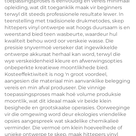
toepassingsproses is eenvoudig en vereis minimaal
opleiding, wat dit toeganklik maak vir beginners
terwyl dit steeds professionele resultate lewer. In
teenstelling met tradisionele drukmetodes, skep
hittepers vinyl ontwerpe wat hoogs duursaam is en
weerstand bied teen wasbeurte, waardeur hul
kwaliteit behou word oor verskeie wasse. Die
presisie snyvermoë verseker dat ingewikkelde
ontwerpe akkuraat herhaal kan word, terwyl die
wye verskeidenheid kleure en afwerwingsopties
onbeperkte kreatiewe moontlikhede bied.
Kosteeffektiwiteit is nog 'n groot voordeel,
aangesien die materiaal min aanvanklike belegging
vereis en min afval produseer. Die vinnige
toepassingsproses maak hoë volume produksie
moontlik, wat dit ideaal maak vir beide klein
besighede en grootskaalse operasies. Oorweeginge
vir die omgewing word deur ekologies vriendelike
opsies aangespreek wat skadelike chemikalieë
verminder. Die vermoë om klein hoeveelhede of
unieke ontwerpe te skep, maak hittepers vinyl