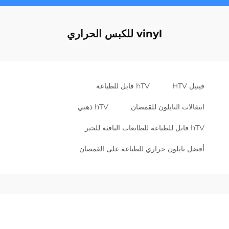
vinyl للكبس الحراري
فينيل HTV
hTV قابل للطباعة
انتقالات النايلون للقمصان
hTV ذهبي
hTV قابل للطباعة للطابعات النافثة للحبر
أفضل نايلون حراري للطباعة على القمصان