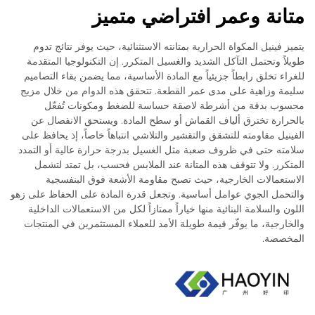
متانة وعمر افتراضي متميز
يتميز فينيل المكواة الحرارية بمتانته الاستثنائية، حيث يوفر نتائج تدوم
طويلاً وتحتمل التآكل الشديد والغسيل المتكرر. إن التكنولوجيا المتقدمة
للغراء تخلق رابطاً جزيئياً مع المادة الأساسية، مما يضمن بقاء التصاميم
سليمة وزاهية على مدى عمر القطعة. تتحقق هذه الدوام من خلال مزيج
محسوب بدقة من أشرطة لاصقة حساسة للضغط ومكونات تُفعّل
بالحرارة تخترق ألياف القماش أو سطح المادة. ويستحق الانفصال عن
الفينيل مقاومته للتشقق والتقشير والتلاشي انتباهاً خاصاً، إذ يحافظ على
سلامته حتى في ظروف صعبة مثل الغسيل بدرجة حرارة عالية أو التمدد
المتكرر. ولا تتوقف هذه المتانة عند الملابس فحسب، بل تمتد لتشمل
الاستعمالات الخارجية، حيث تصبح مقاومة الأشعة فوق البنفسجية
والتحمل الجوي عوامل أساسية. وتجعل قدرة المادة على الحفاظ على زهو
اللون والسلامة البنائية منها خياراً ممتازاً لكل من الاستعمالات الداخلية
والخارجية، ما يوفّر قيمة طويلة الأمد للعملاء المستثمرين في المنتجات
المخصصة.