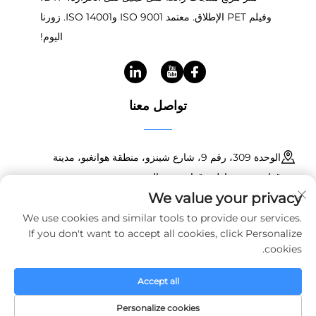
وفيلم PET الإطلاق. معتمد ISO 9001 وISO 14001. زورنا
اليوم!
تواصل معنا
الوحدة 309، رقم 9، شارع شينزو، منطقة هوانغبو، مدينة
قوانغتشو، مقاطعة قوانغدونغ، الصين
We value your privacy
+86 18150601728
We use cookies and similar tools to provide our services.
If you don't want to accept all cookies, click Personalize
[email protected]
cookies.
Accept all
حقوق النسخ © 2025 شركة قوانغتشو هاويين للتقنيات المواد الجديدة
المحدودة. جميع الحقوق محفوظة.
سياسة الخصوصية
Personalize cookies