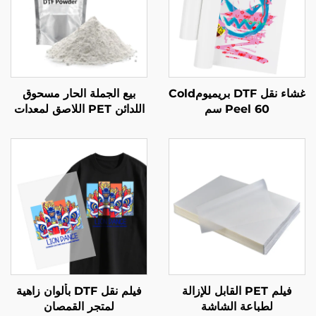
غشاء نقل DTF بريميومCold
بيع الجملة الحار مسحوق
Peel 60 سم
اللدائن PET اللاصق لمعدات
نقل الحرارة بالطباعة على
الملابس
فيلم PET القابل للإزالة
فيلم نقل DTF بألوان زاهية
لطباعة الشاشة
لمتجر القمصان