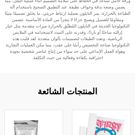
ورقة حامل تساعد في الحفاظ على سلامة التصميم أثناء عملية النقل، مما
يضمن وضعه بدقة وحواف نظيفة. عند التطبيق الصحيح باستخدام آلة
الطباعة بالحرارة، يمر النايلون بعملية ارتباط جزيئي، ما يخلق تصميمًا متينًا
ومقاومًا للغسيل ويصبح جزءًا لا يتجزأ من المادة الأساسية. تتضمن
التكنولوجيا الحديثة في النايلون المُطبَّق بالحرارة ميزات متقدمة مثل خيار
إزالته ساخنًا أو باردًا، وقدرته على التمدد لاستخدامه في الملابس
الرياضية، وتعدد الطبقات لتصميمات بألوان متعددة. لقد قلبت هذه
التكنولوجيا صناعة التخصيص رأسًا على عقب، مما مكن العمليات التجارية
وهواة العمل الإبداعي على حد سواء من إنتاج عناصر شخصية بجودة
احترافية بكفاءة وفعالية من حيث التكلفة.
المنتجات الشائعة