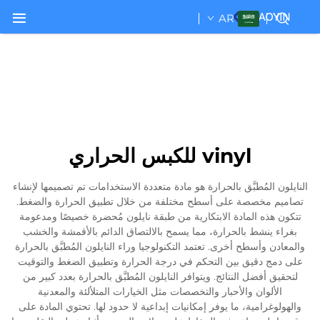
AR
vinyl للكبس الحراري
النايلون المُطبَّق بالحرارة هو مادة متعددة الاستخدامات تم تصميمها لإنشاء
تصاميم مخصصة على أسطح مختلفة من خلال تطبيق الحرارة والضغط.
تتكون هذه المادة الابتكارية من طبقة نايلون مُحضرة خصيصًا ومدعومة
بغراء ينشط بالحرارة، مما يسمح بالالتصاق الدائم بالأقمشة والخشب
والمعادن وأسطح أخرى. تعتمد التكنولوجيا وراء النايلون المُطبَّق بالحرارة
على دمج دقيق بين التحكم في درجة الحرارة وتطبيق الضغط والتوقيت
لتحقيق أفضل النتائج. ويتوافر النايلون المُطبَّق بالحرارة بعدد كبير من
الألوان والأحبار والتخصصات مثل الخيارات المتلألئة والمعدنية
والهولوغرامية، ما يوفر إمكانيات إبداعية لا حدود لها. تحتوي المادة على