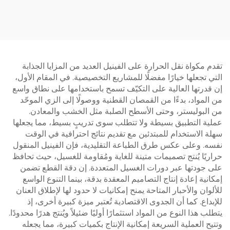
تقدم مكواة نقل الحرارة على الفينيل العديد من المزايا الجذابة
التي تجعلها خيارًا مفضلًا للمشاريع التخصيصية. في المقام الأول،
إن قدرتها العالية على التكيّف تسمح باستخدامها على نطاق واسع
من المواد، بدءًا من القمصان القطنية ووصولًا إلى الزي الموحّد
من البوليستر، وحتى الأسطح الصلبة مثل الخشب والمعادن.
عملية التطبيق بسيطة ولا تتطلب سوى تدريبٍ بسيط، مما يجعلها
سهلة الاستخدام للمبتدئين مع تقديم نتائج احترافية في الوقت
نفسه. وعلى عكس طرق الطباعة التقليدية، فإن الفينيل المنقول
حراريًا يُنتج تصميمات متينة للغاية ومُقاومة للغسيل، حيث تحافظ
على جودتها عبر دورات الغسيل المتعددة. إن دقة القطع تضمن
إمكانية إعادة إنتاج التصاميم المعقدة بدقة، بينما التنوع الواسع
للألوان والأحبار المتاحة يمنح إمكانيات لا حدود لها لإطلاق العنان
للإبداع. كما أن الجدوى الاقتصادية تُعتبر ميزة كبيرة أخرى، إذ
يتطلب هذا النوع من المواد استثمارًا أوليًا ضئيلاً ويُنتج هدرًا محدودًا.
وتتيح العملية السريعة إمكانية الإنتاج بكميات كبيرة، مما يجعله