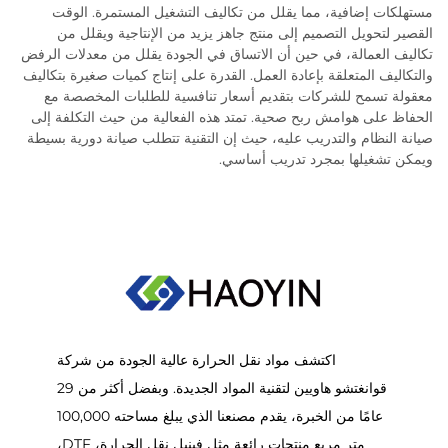
مستهلكات إضافية، مما يقلل من تكاليف التشغيل المستمرة. الوقت
القصير لتحويل التصميم إلى منتج جاهز يزيد من الإنتاجية ويقلل من
تكاليف العمالة، في حين أن الاتساق في الجودة يقلل من معدلات الرفض
والتكاليف المتعلقة بإعادة العمل. القدرة على إنتاج كميات صغيرة بتكاليف
معقولة تسمح للشركات بتقديم أسعار تنافسية للطلبات المخصصة مع
الحفاظ على هوامش ربح صحية. تمتد هذه الفعالية من حيث التكلفة إلى
صيانة النظام والتدريب عليه، حيث إن التقنية تتطلب صيانة دورية بسيطة
ويمكن تشغيلها بمجرد تدريب أساسي.
اكتشف مواد نقل الحرارة عالية الجودة من شركة
قوانغتشو هاويين لتقنية المواد الجديدة. وبفضل أكثر من 29
عامًا من الخبرة، يقدم مصنعنا الذي يبلغ مساحته 100,000
متر مربع منتجات رائعة مثل فينيل نقل الحرارة، DTF،