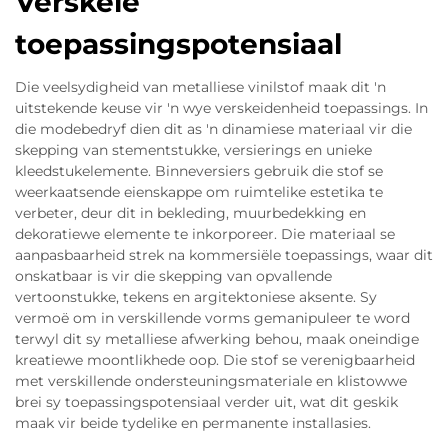
Verskeie
toepassingspotensiaal
Die veelsydigheid van metalliese vinilstof maak dit 'n
uitstekende keuse vir 'n wye verskeidenheid toepassings. In
die modebedryf dien dit as 'n dinamiese materiaal vir die
skepping van stementstukke, versierings en unieke
kleedstukelemente. Binneversiers gebruik die stof se
weerkaatsende eienskappe om ruimtelike estetika te
verbeter, deur dit in bekleding, muurbedekking en
dekoratiewe elemente te inkorporeer. Die materiaal se
aanpasbaarheid strek na kommersiële toepassings, waar dit
onskatbaar is vir die skepping van opvallende
vertoonstukke, tekens en argitektoniese aksente. Sy
vermoë om in verskillende vorms gemanipuleer te word
terwyl dit sy metalliese afwerking behou, maak oneindige
kreatiewe moontlikhede oop. Die stof se verenigbaarheid
met verskillende ondersteuningsmateriale en klistowwe
brei sy toepassingspotensiaal verder uit, wat dit geskik
maak vir beide tydelike en permanente installasies.