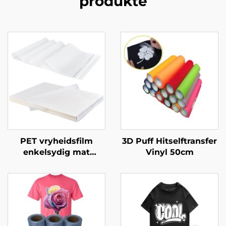
produkte
PET vryheidsfilm
3D Puff Hitselftransfer
enkelsydig mat
Vinyl 50cm
antistaties