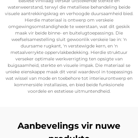
basiese vinillaag verskaf uitstekende sterkte en
waterweerstand, terwyl die metalliese behandeling beide
visuele aantrekkingskrag en verhoogde duursaamheid bied.
Hierdie materiaal is ontwerp om verskeie
omgewingsomstandighede te weerstaan, wat dit geskik
maak vir beide binne- en buitelugtoepassings. Die
weefselsamestelling sluit gewoonlik verskeie lae in: 'n
duursame rugkant, 'n verstewigde kern, en 'n
metaalverrykte oppervlakbedekking. Hierdie struktuur
verseker optimale werkverrigting ten opsigte van
buigsaamheid, sterkte en visuele impak. Die materiaal se
unieke eienskappe maak dit veral waardevol in toepassings
wat wissel van mode en toebehore tot interieurontwerp en
kommersiële installasies, en bied beide funksionele
voordele en estetiese uitmuntendheid.
Aanbevelings vir nuwe