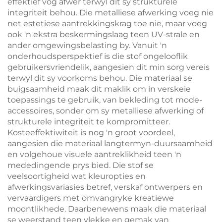
effektief vog afwer terwyl dit sy strukturele
integriteit behou. Die metalliese afwerking voeg nie
net estetiese aantrekkingskrag toe nie, maar voeg
ook 'n ekstra beskermingslaag teen UV-strale en
ander omgewingsbelasting by. Vanuit 'n
onderhoudsperspektief is die stof ongelooflik
gebruikersvriendelik, aangesien dit min sorg vereis
terwyl dit sy voorkoms behou. Die materiaal se
buigsaamheid maak dit maklik om in verskeie
toepassings te gebruik, van bekleding tot mode-
accessoires, sonder om sy metalliese afwerking of
strukturele integriteit te kompromitteer.
Kosteeffektiwiteit is nog 'n groot voordeel,
aangesien die materiaal langtermyn-duursaamheid
en volgehoue visuele aantreklikheid teen 'n
mededingende prys bied. Die stof se
veelsoortigheid wat kleuropties en
afwerkingsvariasies betref, verskaf ontwerpers en
vervaardigers met omvangryke kreatiewe
moontlikhede. Daarbenewens maak die materiaal
se weerstand teen vlekke en gemak van