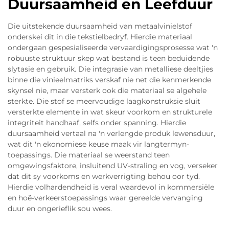
Duursaamheid en Leefduur
Die uitstekende duursaamheid van metaalvinielstof
onderskei dit in die tekstielbedryf. Hierdie materiaal
ondergaan gespesialiseerde vervaardigingsprosesse wat 'n
robuuste struktuur skep wat bestand is teen beduidende
slytasie en gebruik. Die integrasie van metalliese deeltjies
binne die vinieelmatriks verskaf nie net die kenmerkende
skynsel nie, maar versterk ook die materiaal se algehele
sterkte. Die stof se meervoudige laagkonstruksie sluit
versterkte elemente in wat skeur voorkom en strukturele
integriteit handhaaf, selfs onder spanning. Hierdie
duursaamheid vertaal na 'n verlengde produk lewensduur,
wat dit 'n ekonomiese keuse maak vir langtermyn-
toepassings. Die materiaal se weerstand teen
omgewingsfaktore, insluitend UV-straling en vog, verseker
dat dit sy voorkoms en werkverrigting behou oor tyd.
Hierdie volhardendheid is veral waardevol in kommersiële
en hoë-verkeerstoepassings waar gereelde vervanging
duur en ongerieflik sou wees.