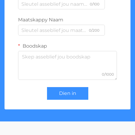
0/100
Maatskappy Naam
0/200
Boodskap
0/1000
Dien in