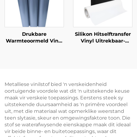
Drukbare
Silikon Hitselftransfer
Warmteoormeld Vinyl
Vinyl Uitrekbaar-
vir Inkjet Drukker
Herhaal Maklik Sonder
Barstes 50cm
Metalliese vinilstof bied 'n verskeidenheid
oortuigende voordele wat dit 'n uitstekende keuse
maak vir verskeie toepassings. Eerstens steek sy
uitstekende duursaamheid as 'n primêre voordeel
uit, met die materiaal wat opmerklike weerstand
teen slytasie, skeur en omgewingsfaktore toon. Die
stof se waterafwysende eienskappe maak dit ideaal
vir beide binne- en buitetoepassings, waar dit