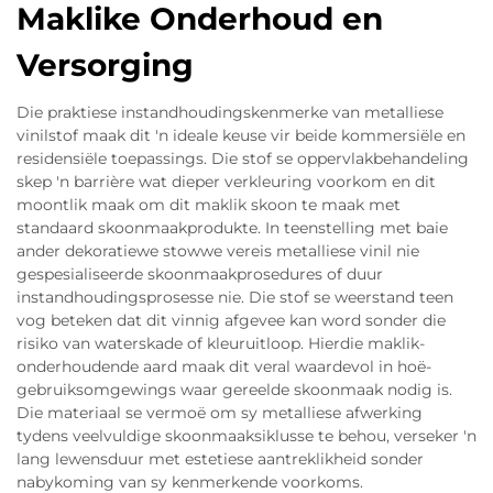
Maklike Onderhoud en
Versorging
Die praktiese instandhoudingskenmerke van metalliese
vinilstof maak dit 'n ideale keuse vir beide kommersiële en
residensiële toepassings. Die stof se oppervlakbehandeling
skep 'n barrière wat dieper verkleuring voorkom en dit
moontlik maak om dit maklik skoon te maak met
standaard skoonmaakprodukte. In teenstelling met baie
ander dekoratiewe stowwe vereis metalliese vinil nie
gespesialiseerde skoonmaakprosedures of duur
instandhoudingsprosesse nie. Die stof se weerstand teen
vog beteken dat dit vinnig afgevee kan word sonder die
risiko van waterskade of kleuruitloop. Hierdie maklik-
onderhoudende aard maak dit veral waardevol in hoë-
gebruiksomgewings waar gereelde skoonmaak nodig is.
Die materiaal se vermoë om sy metalliese afwerking
tydens veelvuldige skoonmaaksiklusse te behou, verseker 'n
lang lewensduur met estetiese aantreklikheid sonder
nabykoming van sy kenmerkende voorkoms.