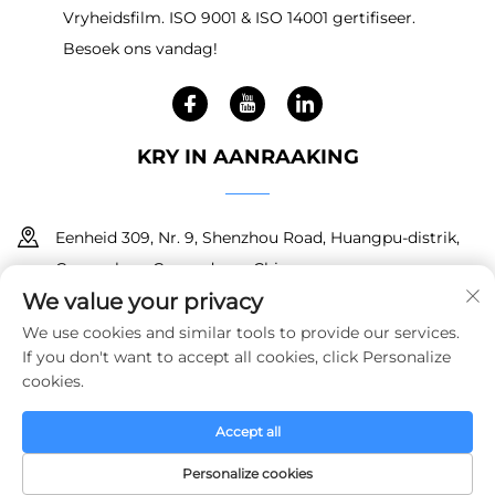
Vryheidsfilm. ISO 9001 & ISO 14001 gertifiseer.
Besoek ons vandag!
KRY IN AANRAAKING
Eenheid 309, Nr. 9, Shenzhou Road, Huangpu-distrik,
Guangzhou, Guangdong, China
We value your privacy
+86 18150601728
We use cookies and similar tools to provide our services.
If you don't want to accept all cookies, click Personalize
[email protected]
cookies.
Accept all
Kopiereg © 2025 Guangzhou Haoyin New Material Technology
Co., Ltd. Alle regte voorbehou.
Privaatheidsbeleid
Personalize cookies
TUISBLAD
PRODUKTE
E-POS
TEL