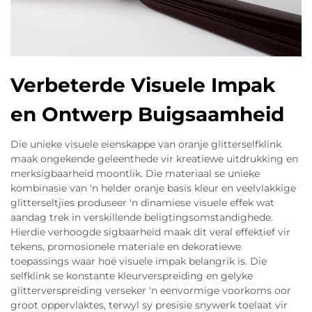
Verbeterde Visuele Impak
en Ontwerp Buigsaamheid
Die unieke visuele eienskappe van oranje glitterselfklink
maak ongekende geleenthede vir kreatiewe uitdrukking en
merksigbaarheid moontlik. Die materiaal se unieke
kombinasie van 'n helder oranje basis kleur en veelvlakkige
glitterseltjies produseer 'n dinamiese visuele effek wat
aandag trek in verskillende beligtingsomstandighede.
Hierdie verhoogde sigbaarheid maak dit veral effektief vir
tekens, promosionele materiale en dekoratiewe
toepassings waar hoë visuele impak belangrik is. Die
selfklink se konstante kleurverspreiding en gelyke
glitterverspreiding verseker 'n eenvormige voorkoms oor
groot oppervlaktes, terwyl sy presisie snywerk toelaat vir