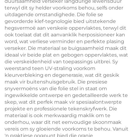
duursaamheid verseker langdurige lewensduur
terwyl dit sy helder voorkoms behou, selfs onder
uitdagende omstandighede. Die folie se
gevorderde klef-tegnologie bied uitstekende
hegsvermoë aan verskeie oppervlaktes, terwyl dit
ook toelaat dat dit aanvanklik herposisioneer kan
word, wat verliese verminder en perfekte plasing
verseker. Die materiaal se buigsaamheid maak dit
ideaal vir beide plat en gebogen oppervlaktes, wat
die verskeidenheid van toepassings uitbrei. Sy
weerstand teen UV-straling voorkom
kleurverbleking en degenerasie, wat dit geskik
maak vir buitenshuisgebruik. Die presiese
snyvermoëns van die folie stel in staat om
ingewikkelde ontwerpe en gedetailleerde werk te
skep, wat dit perfek maak vir spesiaalontwerpte
projekte en professionele tekenskryfwerk. Die
materiaal is ook merkwaardig maklik om te
onderhou, waar dit net eenvoudige skoonmaak
vereis om sy gloeiende voorkoms te behou. Vanuit
'n praktiese oogpunt bied die oranje