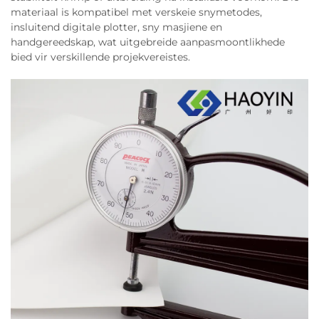
materiaal is kompatibel met verskeie snymetodes,
insluitend digitale plotter, sny masjiene en
handgereedskap, wat uitgebreide aanpasmoontlikhede
bied vir verskillende projekvereistes.