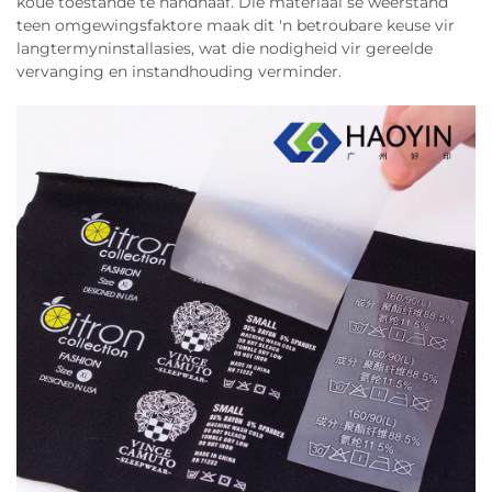
koue toestande te handhaaf. Die materiaal se weerstand
teen omgewingsfaktore maak dit 'n betroubare keuse vir
langtermyninstallasies, wat die nodigheid vir gereelde
vervanging en instandhouding verminder.