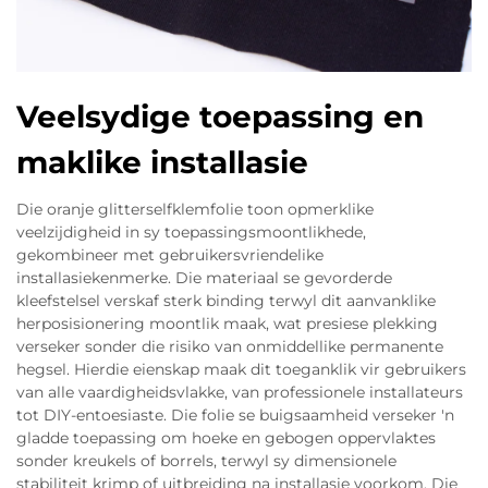
Veelsydige toepassing en
maklike installasie
Die oranje glitterselfklemfolie toon opmerklike
veelzijdigheid in sy toepassingsmoontlikhede,
gekombineer met gebruikersvriendelike
installasiekenmerke. Die materiaal se gevorderde
kleefstelsel verskaf sterk binding terwyl dit aanvanklike
herposisionering moontlik maak, wat presiese plekking
verseker sonder die risiko van onmiddellike permanente
hegsel. Hierdie eienskap maak dit toeganklik vir gebruikers
van alle vaardigheidsvlakke, van professionele installateurs
tot DIY-entoesiaste. Die folie se buigsaamheid verseker 'n
gladde toepassing om hoeke en gebogen oppervlaktes
sonder kreukels of borrels, terwyl sy dimensionele
stabiliteit krimp of uitbreiding na installasie voorkom. Die