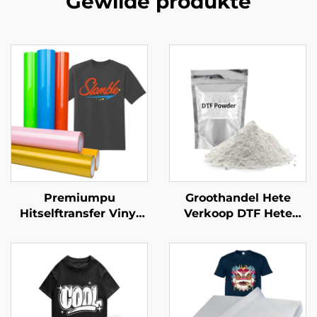
Gewilde produkte
Premiumpu
Groothandel Hete
Hitselftransfer Vinyl
Verkoop DTF Hete
Uitrekbaar Maklik om
Smelt Poeder Limiet
te Sny & Weed
PET Film Poeder vir
Warmte-oordrag Druk
Kleding