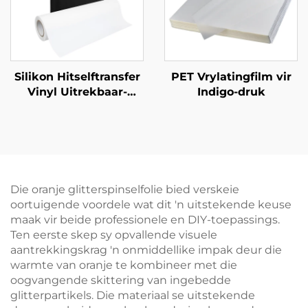
Silikon Hitselftransfer
PET Vrylatingfilm vir
Vinyl Uitrekbaar-
Indigo-druk
Herhaal Maklik Sonder
Barstes 50cm
Die oranje glitterspinselfolie bied verskeie
oortuigende voordele wat dit 'n uitstekende keuse
maak vir beide professionele en DIY-toepassings.
Ten eerste skep sy opvallende visuele
aantrekkingskrag 'n onmiddellike impak deur die
warmte van oranje te kombineer met die
oogvangende skittering van ingebedde
glitterpartikels. Die materiaal se uitstekende