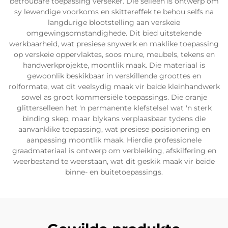
betroubare toepassing verseker. Die selleen is ontwerp om
sy lewendige voorkoms en skittereffek te behou selfs na
langdurige blootstelling aan verskeie
omgewingsomstandighede. Dit bied uitstekende
werkbaarheid, wat presiese snywerk en maklike toepassing
op verskeie oppervlaktes, soos mure, meubels, tekens en
handwerkprojekte, moontlik maak. Die materiaal is
gewoonlik beskikbaar in verskillende groottes en
rolformate, wat dit veelsydig maak vir beide kleinhandwerk
sowel as groot kommersiële toepassings. Die oranje
glitterselleen het 'n permanente klefstelsel wat 'n sterk
binding skep, maar blykans verplaasbaar tydens die
aanvanklike toepassing, wat presiese posisionering en
aanpassing moontlik maak. Hierdie professionele
graadmateriaal is ontwerp om verbleiking, afskilfering en
weerbestand te weerstaan, wat dit geskik maak vir beide
binne- en buitetoepassings.