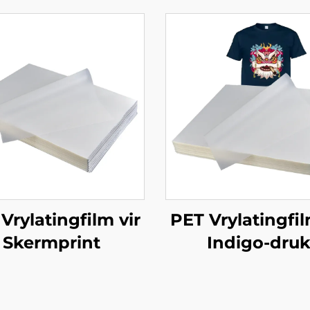
Vrylatingfilm vir
PET Vrylatingfil
Skermprint
Indigo-dru