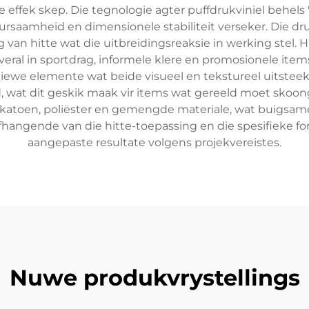
e effek skep. Die tegnologie agter puffdrukviniel behels
rsaamheid en dimensionele stabiliteit verseker. Die dru
an hitte wat die uitbreidingsreaksie in werking stel. H
eral in sportdrag, informele klere en promosionele items. 
ewe elemente wat beide visueel en tekstureel uitsteek.
 wat dit geskik maak vir items wat gereeld moet skoon
d katoen, poliëster en gemengde materiale, wat buigsa
 afhangende van die hitte-toepassing en die spesifieke f
aangepaste resultate volgens projekvereistes.
Nuwe produkvrystellings