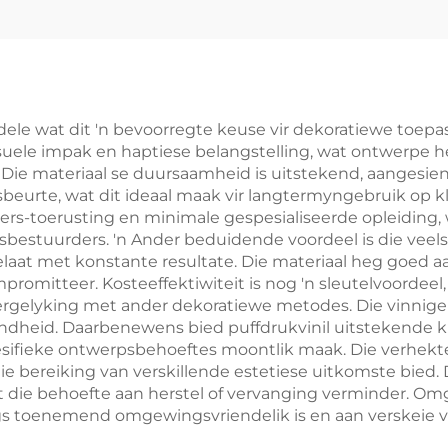
dele wat dit 'n bevoorregte keuse vir dekoratiewe toepa
suele impak en haptiese belangstelling, wat ontwerpe h
. Die materiaal se duursaamheid is uitstekend, aangesie
sbeurte, wat dit ideaal maak vir langtermyngebruik op kl
pers-toerusting en minimale gespesialiseerde opleiding, 
dsbestuurders. 'n Ander beduidende voordeel is die ve
aat met konstante resultate. Die materiaal heg goed a
romitteer. Kosteeffektiwiteit is nog 'n sleutelvoordeel
vergelyking met ander dekoratiewe metodes. Die vinnige
fendheid. Daarbenewens bied puffdrukvinil uitstekende k
sifieke ontwerpsbehoeftes moontlik maak. Die verhekt
e bereiking van verskillende estetiese uitkomste bied. 
 wat die behoefte aan herstel of vervanging verminder.
s toenemend omgewingsvriendelik is en aan verskeie ve