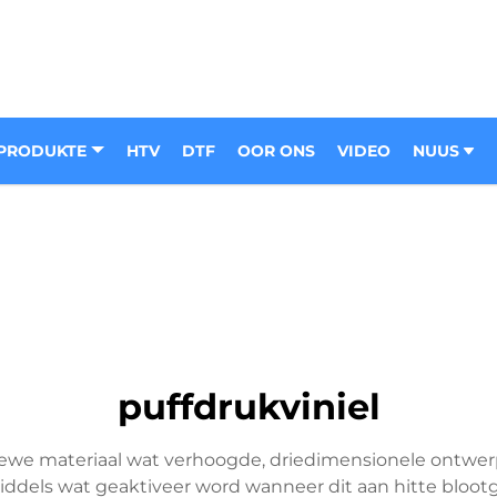
PRODUKTE
HTV
DTF
OOR ONS
VIDEO
NUUS
puffdrukviniel
atiewe materiaal wat verhoogde, driedimensionele ontwer
middels wat geaktiveer word wanneer dit aan hitte bloot