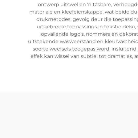
ontwerp uitswel en 'n tasbare, verhoogd
materiale en kleefeienskappe, wat beide duu
drukmetodes, gevolg deur die toepassing v
uitgebreide toepassings in tekstieldeko, v
opvallende logo's, nommers en dekorati
uitstekende wasweerstand en kleurvastheid,
soorte weefsels toegepas word, insluiten
effek kan wissel van subtiel tot dramaties,