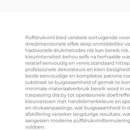
Puffdrukvinil bied verskeie oortuigende voor
driedimensionele effek skep onmiddellike vi
tradisionele drukmetodes nie kan bereik nie
kleurintensiteit behou selfs na herhaalde wa
relatief eenvoudig en vereis standaard hitte
professionele dekorateurs en klein besighei
beide eenvoudige en komplekse patrone toel
substraat se buigsaaamheid of gemak te komp
minimale materiaalverbruik bereik word in 
toepassing dra by tot operasionele doeltref
kleurversoen met handelsmerkkleure en spe
en drukaanpassings, wat buigsaaamheid in di
afskilfering verseker langdurige resultate,
aangesien moderne puffdrukvinilformulering
voldoen.