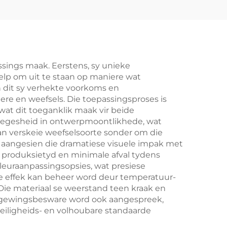
ssings maak. Eerstens, sy unieke
elp om uit te staan op maniere wat
n dit sy verhekte voorkoms en
ere en weefsels. Die toepassingsproses is
wat dit toeganklik maak vir beide
elsegesheid in ontwerpmoontlikhede, wat
an verskeie weefselsoorte sonder om die
, aangesien die dramatiese visuele impak met
 produksietyd en minimale afval tydens
leuraanpassingsopsies, wat presiese
e effek kan beheer word deur temperatuur-
Die materiaal se weerstand teen kraak en
 Omgewingsbesware word ook aangespreek,
iligheids- en volhoubare standaarde