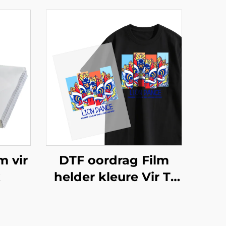
m vir
DTF oordrag Film
k
helder kleure Vir T-
oorde