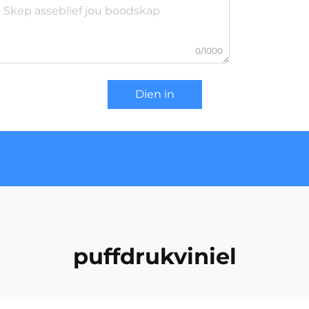
0/1000
Dien in
puffdrukviniel