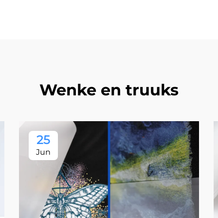
Wenke en truuks
25
Jun