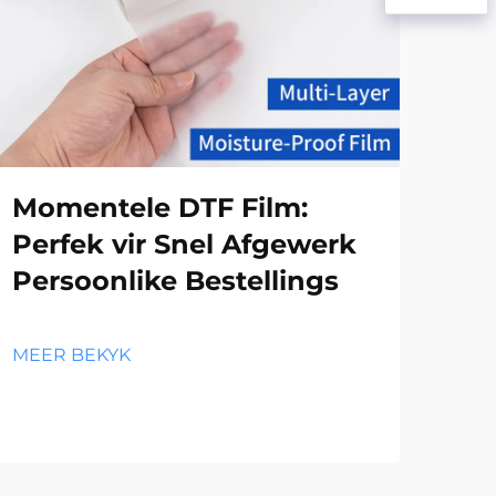
Momentele DTF Film:
Di
Perfek vir Snel Afgewerk
Og
Persoonlike Bestellings
DT
va
Aa
MEER BEKYK
MEE