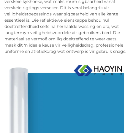
verskeie kykhoeke, wat maksimum sigbaarheid vanaf
verskeie rigtings verseker. Dit is veral belangrik vir
veiligheidstoepassings waar sigbaarheid van alle kante
essentieel is. Die reflektiewe eienskappe behou hul
doeltreffendheid selfs na herhaalde wassing en dra, wat
langtermyn veiligheidsvoordele vir gebruikers bied. Die
materiaal se vermoë om lig doeltreffend te weerkaats,
maak dit 'n ideale keuse vir veiligheidsdrag, professionele
uniforme en atletiekdrag wat ontwerp is vir gebruik snags.