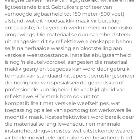
veiligheidskenmerke vir nagtydse aktiwiteite en lae
ligtoestande bied. Gebruikers profiteer van
verhoogde sigbaarheid tot 150 meter (500 voet)
afstand, wat dit noodsaaklik maak vir buitelug-
entoesiaste, fietsryers en werknemers in hoë-risiko-
omgewings. Die materiaal se duursaamheid steek
uit, aangesien dit sy reflektiewe eienskappe behou
selfs na herhaalde wassing en blootstelling aan
verskeie weerstoestande. Installasiebuigsaamheid
is nog 'n sleutelvoordeel, aangesien die materiaal
maklik gesny en toegepas kan word deur gebruik
te maak van standaard hittepers-toerusting, sonder
die nodigheid van spesialiseerde gereedskap of
professionele kundigheid. Die veelzijdigheid van
reflektiewe HTV strek hom ook uit tot
kompatibiliteit met verskeie weefseltipes, wat
toepassing op alles van sportdrag tot werkoverallle
moontlik maak. Kosteeffektiwiteit word bereik deur
die materiaal se lang lewensduur en minimale
instandhoudingsvereistes, wat uitstekende waarde
vir beide individuele gebruikers en besighede bied.