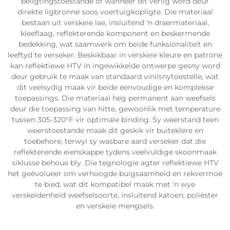
beligtingstoestande of wanneer dit verlig word deur
direkte ligbronne soos voertuigkopligte. Die materiaal
bestaan uit verskeie lae, insluitend 'n draermateriaal,
kleeflaag, reflekterende komponent en beskermende
bedekking, wat saamwerk om beide funksionaliteit en
leeftyd te verseker. Beskikbaar in verskeie kleure en patrone
kan reflektiewe HTV in ingewikkelde ontwerpe gesny word
deur gebruik te maak van standaard vinilsnytoestelle, wat
dit veelsydig maak vir beide eenvoudige en komplekse
toepassings. Die materiaal heg permanent aan weefsels
deur die toepassing van hitte, gewoonlik met temperature
tussen 305-320°F vir optimale binding. Sy weerstand teen
weerstoestande maak dit geskik vir buiteklere en
toebehore, terwyl sy wasbare aard verseker dat die
reflekterende eienskappe tydens veelvuldige skoonmaak
siklusse behoue bly. Die tegnologie agter reflektiewe HTV
het geëvolueer om verhoogde buigsaamheid en rekvermoë
te bied, wat dit kompatibel maak met 'n wye
verskeidenheid weefselsoorte, insluitend katoen, poliëster
en verskeie mengsels.