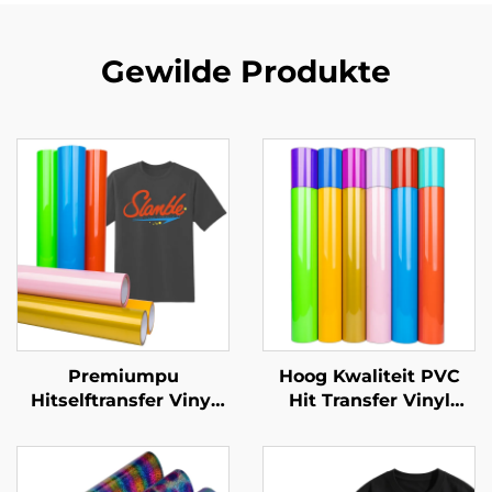
Gewilde Produkte
Premiumpu
Hoog Kwaliteit PVC
Hitselftransfer Vinyl
Hit Transfer Vinyl
Uitrekbaar Maklik om
Maklik om uit te steek
te Sny & Weed
en oor te dra