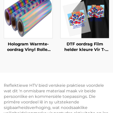
Hologram Warmte-
DTF oordrag Film
oordrag Vinyl Rolles
helder kleure Vir T-
50cm
oorde
Reflektiewe HTV bied verskeie praktiese voordele
wat dit 'n onmisbare materiaal maak vir beide
persoonlike en kommersiële toepassings. Die
primêre voordeel lê in sy uitstekende
sigbaarheidsverhoging, wat noodsaaklike