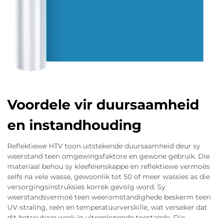
Voordele vir duursaamheid
en instandhouding
Reflektiewe HTV toon uitstekende duursaamheid deur sy
weerstand teen omgewingsfaktore en gewone gebruik. Die
materiaal behou sy kleefeienskappe en reflektiewe vermoës
selfs na vele wasse, gewoonlik tot 50 of meer wassies as die
versorgingsinstruksies korrek gevolg word. Sy
weerstandsvermoë teen weeromstandighede beskerm teen
UV-straling, reën en temperatuurverskille, wat verseker dat
dit betroubaar werk in uiteenlopende toestande. Die