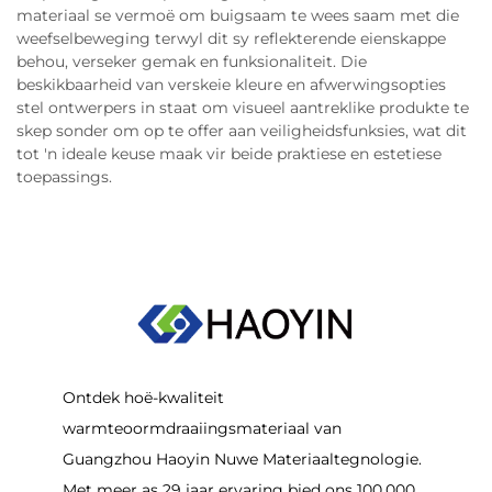
materiaal se vermoë om buigsaam te wees saam met die
weefselbeweging terwyl dit sy reflekterende eienskappe
behou, verseker gemak en funksionaliteit. Die
beskikbaarheid van verskeie kleure en afwerwingsopties
stel ontwerpers in staat om visueel aantreklike produkte te
skep sonder om op te offer aan veiligheidsfunksies, wat dit
tot 'n ideale keuse maak vir beide praktiese en estetiese
toepassings.
Ontdek hoë-kwaliteit
warmteoormdraaiingsmateriaal van
Guangzhou Haoyin Nuwe Materiaaltegnologie.
Met meer as 29 jaar ervaring bied ons 100,000