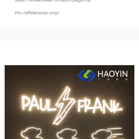
swart reflektiewe hitteoordragvinyl
htv-reflektiewe vinyl