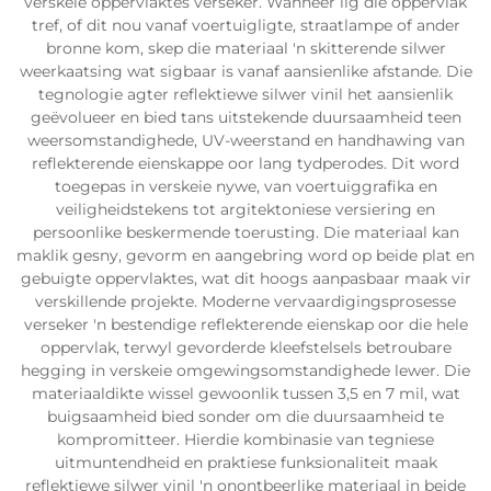
verskeie oppervlaktes verseker. Wanneer lig die oppervlak
tref, of dit nou vanaf voertuigligte, straatlampe of ander
bronne kom, skep die materiaal 'n skitterende silwer
weerkaatsing wat sigbaar is vanaf aansienlike afstande. Die
tegnologie agter reflektiewe silwer vinil het aansienlik
geëvolueer en bied tans uitstekende duursaamheid teen
weersomstandighede, UV-weerstand en handhawing van
reflekterende eienskappe oor lang tydperodes. Dit word
toegepas in verskeie nywe, van voertuiggrafika en
veiligheidstekens tot argitektoniese versiering en
persoonlike beskermende toerusting. Die materiaal kan
maklik gesny, gevorm en aangebring word op beide plat en
gebuigte oppervlaktes, wat dit hoogs aanpasbaar maak vir
verskillende projekte. Moderne vervaardigingsprosesse
verseker 'n bestendige reflekterende eienskap oor die hele
oppervlak, terwyl gevorderde kleefstelsels betroubare
hegging in verskeie omgewingsomstandighede lewer. Die
materiaaldikte wissel gewoonlik tussen 3,5 en 7 mil, wat
buigsaamheid bied sonder om die duursaamheid te
kompromitteer. Hierdie kombinasie van tegniese
uitmuntendheid en praktiese funksionaliteit maak
reflektiewe silwer vinil 'n onontbeerlike materiaal in beide