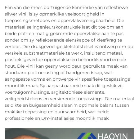
Een van die mees oortuigende kenmerke van reflektiewe
silwer vinil is sy opmerklike veelsoortigheid in
toepassingsmetodes en oppervlakverenigbaarheid. Die
materiaal se ingenieurskonstruksie laat dit toe om aan
beide plat- en matig gekromde oppervlakke aan te pas
sonder om sy reflekterende eienskappe of kleefkrag te
verloor. Die drukgevoelige klefstofstelsel is ontwerp om op
verskeie substraatmateriale te werk, insluitend metaal,
plastiek, geverfde oppervlakke en behoorlik voorbereide
hout. Die vinil kan gesny word deur gebruik te maak van
standaard plottoerusting of handgereedskap, wat
aangepaste vorms en ontwerpe vir spesifieke toepassings
moontlik maak. Sy aanpasbaarheid maak dit geskik vir
voertuigomhulsings, argitektoniese elemente,
veiligheidstekens en versierende toepassings. Die materiaal
se dikte en buigsaamheid slaan 'n optimale balans tussen
maklike toepassing en duursaamheid, wat beide
professionele en DIY-installasies moontlik maak.