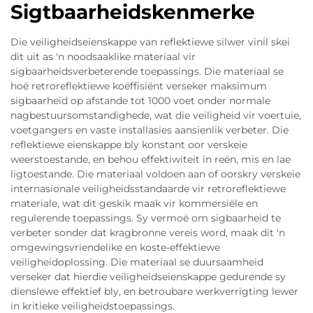
Sigtbaarheidskenmerke
Die veiligheidseienskappe van reflektiewe silwer vinil skei
dit uit as 'n noodsaaklike materiaal vir
sigbaarheidsverbeterende toepassings. Die materiaal se
hoë retroreflektiewe koëffisiënt verseker maksimum
sigbaarheid op afstande tot 1000 voet onder normale
nagbestuursomstandighede, wat die veiligheid vir voertuie,
voetgangers en vaste installasies aansienlik verbeter. Die
reflektiewe eienskappe bly konstant oor verskeie
weerstoestande, en behou effektiwiteit in reën, mis en lae
ligtoestande. Die materiaal voldoen aan of oorskry verskeie
internasionale veiligheidsstandaarde vir retroreflektiewe
materiale, wat dit geskik maak vir kommersiële en
regulerende toepassings. Sy vermoë om sigbaarheid te
verbeter sonder dat kragbronne vereis word, maak dit 'n
omgewingsvriendelike en koste-effektiewe
veiligheidoplossing. Die materiaal se duursaamheid
verseker dat hierdie veiligheidseienskappe gedurende sy
dienslewe effektief bly, en betroubare werkverrigting lewer
in kritieke veiligheidstoepassings.