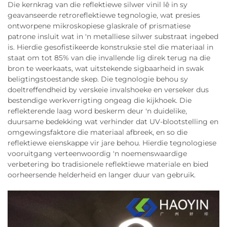
Die kernkrag van die reflektiewe silwer vinil lê in sy
geavanseerde retroreflektiewe tegnologie, wat presies
ontworpene mikroskopiese glaskrale of prismatiese
patrone insluit wat in 'n metalliese silwer substraat ingebed
is. Hierdie gesofistikeerde konstruksie stel die materiaal in
staat om tot 85% van die invallende lig direk terug na die
bron te weerkaats, wat uitstekende sigbaarheid in swak
beligtingstoestande skep. Die tegnologie behou sy
doeltreffendheid by verskeie invalshoeke en verseker dus
bestendige werkverrigting ongeag die kijkhoek. Die
reflekterende laag word beskerm deur 'n duidelike,
duursame bedekking wat verhinder dat UV-blootstelling en
omgewingsfaktore die materiaal afbreek, en so die
reflektiewe eienskappe vir jare behou. Hierdie tegnologiese
vooruitgang verteenwoordig 'n noemenswaardige
verbetering bo tradisionele reflektiewe materiale en bied
oorheersende helderheid en langer duur van gebruik.