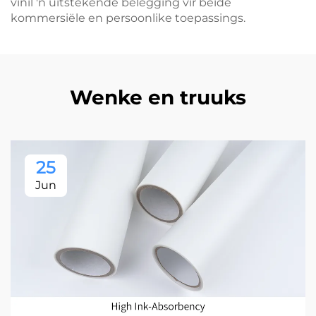
vinil 'n uitstekende belegging vir beide
kommersiële en persoonlike toepassings.
Wenke en truuks
25
Jun