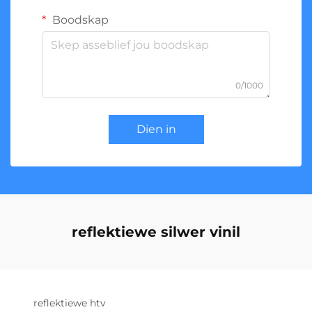
Boodskap
0/1000
Dien in
reflektiewe silwer vinil
reflektiewe htv