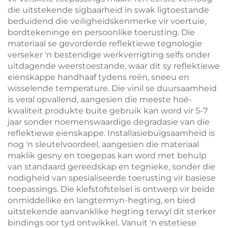
die uitstekende sigbaarheid in swak ligtoestande
beduidend die veiligheidskenmerke vir voertuie,
bordtekeninge en persoonlike toerusting. Die
materiaal se gevorderde reflektiewe tegnologie
verseker 'n bestendige werkverrigting selfs onder
uitdagende weerstoestande, waar dit sy reflektiewe
eienskappe handhaaf tydens reën, sneeu en
wisselende temperature. Die vinil se duursaamheid
is veral opvallend, aangesien die meeste hoë-
kwaliteit produkte buite gebruik kan word vir 5-7
jaar sonder noemenswaardige degradasie van die
reflektiewe eienskappe. Installasiebuigsaamheid is
nog 'n sleutelvoordeel, aangesien die materiaal
maklik gesny en toegepas kan word met behulp
van standaard gereedskap en tegnieke, sonder die
nodigheid van spesialiseerde toerusting vir basiese
toepassings. Die klefstofstelsel is ontwerp vir beide
onmiddellike en langtermyn-hegting, en bied
uitstekende aanvanklike hegting terwyl dit sterker
bindings oor tyd ontwikkel. Vanuit 'n estetiese