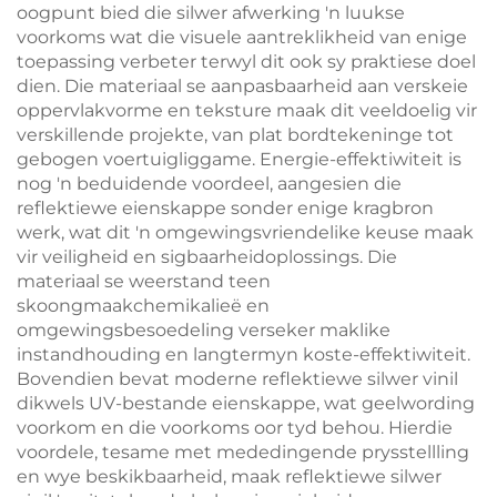
oogpunt bied die silwer afwerking 'n luukse
voorkoms wat die visuele aantreklikheid van enige
toepassing verbeter terwyl dit ook sy praktiese doel
dien. Die materiaal se aanpasbaarheid aan verskeie
oppervlakvorme en teksture maak dit veeldoelig vir
verskillende projekte, van plat bordtekeninge tot
gebogen voertuigliggame. Energie-effektiwiteit is
nog 'n beduidende voordeel, aangesien die
reflektiewe eienskappe sonder enige kragbron
werk, wat dit 'n omgewingsvriendelike keuse maak
vir veiligheid en sigbaarheidoplossings. Die
materiaal se weerstand teen
skoongmaakchemikalieë en
omgewingsbesoedeling verseker maklike
instandhouding en langtermyn koste-effektiwiteit.
Bovendien bevat moderne reflektiewe silwer vinil
dikwels UV-bestande eienskappe, wat geelwording
voorkom en die voorkoms oor tyd behou. Hierdie
voordele, tesame met mededingende prysstellling
en wye beskikbaarheid, maak reflektiewe silwer