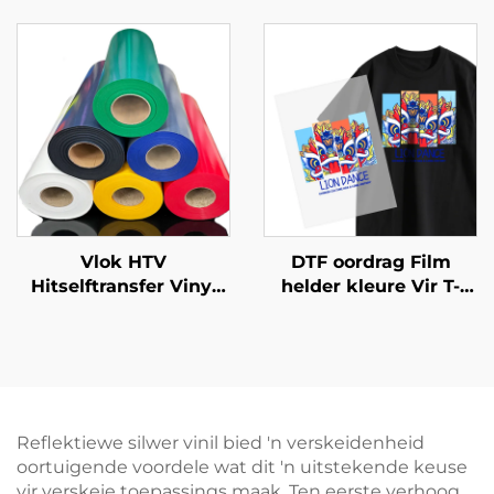
Smelt Poeder Limiet
PET Film Poeder vir
Warmte-oordrag Druk
Kleding
Vlok HTV
DTF oordrag Film
Hitselftransfer Vinyl
helder kleure Vir T-
50cm vir T-Ouer
oorde
Reflektiewe silwer vinil bied 'n verskeidenheid
oortuigende voordele wat dit 'n uitstekende keuse
vir verskeie toepassings maak. Ten eerste verhoog