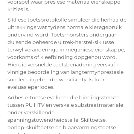
voorspel waar presiese materiaaleienskappe
krities is.
Sikliese toetsprotokolle simuleer die herhaalde
uitrekkings wat tydens normale kleregebruik
ondervind word. Toetsmonsters ondergaan
duisende beheerde uitrek-herstel-siklusse
terwyl veranderinge in meganiese eienskappe,
voorkoms of kleefbinding dopgehou word.
Hierdie versnelde toetsbenadering verskaf 'n
vinnige beoordeling van langtermynprestasie
sonder uitgebreide, werklike tydsduur-
evaluasieperiodes.
Adhesie-toetse evalueer die bindingssterkte
tussen PU HTV en verskeie substraatmateriale
onder verskillende
spanningstowendheidstelle. Skiltoetse,
oorlap-skuiftoetse en blaarvormingstoetse