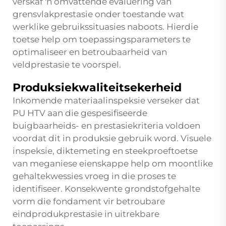
verskaf 'n omvattende evaluering van
grensvlakprestasie onder toestande wat
werklike gebruikssituasies naboots. Hierdie
toetse help om toepassingsparameters te
optimaliseer en betroubaarheid van
veldprestasie te voorspel.
Produksiekwaliteitsekerheid
Inkomende materiaalinspeksie verseker dat
PU HTV aan die gespesifiseerde
buigbaarheids- en prestasiekriteria voldoen
voordat dit in produksie gebruik word. Visuele
inspeksie, diktemeting en steekproeftoetse
van meganiese eienskappe help om moontlike
gehaltekwessies vroeg in die proses te
identifiseer. Konsekwente grondstofgehalte
vorm die fondament vir betroubare
eindprodukprestasie in uitrekbare