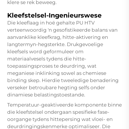
klere se rek beweeg.
Kleefstelsel-Ingenieurswese
Die kleeflaag in hoë gehalte PU HTV
verteenwoordig 'n gesofistikeerde balans van
aanvanklike kleefkrag, hitte-aktivering en
langtermyn-hegsterkte. Drukgevoelige
kleefsels word geformuleer om
materiaalvesels tydens die hitte-
toepassingsproses te deurdring, wat
meganiese inklinking sowel as chemiese
binding skep. Hierdie tweeledige benadering
verseker betroubare hegting selfs onder
dinamiese belastingstoestande.
Temperatuur-geaktiveerde komponente binne
die kleefstelsel ondergaan spesifieke fase-
oorgange tydens hittepersing wat vloei- en
deurdringingskenmerke optimaliseer. Die