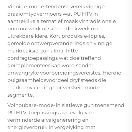
Vinnige-mode-tendense vereis vinnige
draaiomtydvermoëns wat PU HTV 'n
aantreklike alternatief maak vir tradisionele
borduurwerk of skerm-drukwerk op
uitrekbare klere. Kort produksie-lopies,
gereelde ontwerpveranderings en vinnige
markreaksie gun almal hitte-
oordragtoepassings wat doeltreffend
geïmplementeer kan word sonder
omvangryke voorbereidingsvereistes. Hierdie
buigsaamheidsvoordeel dryf steeds die
markaanvaarding oor verskeie mode-
segmente.
Volhoubare-mode-inisiatiewe gun toenemend
PU HTV-toepassings as gevolg van
verminderde afvalgenerering en
energieverbruik in vergelyking met