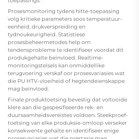
toepassings.
Prosesmonitoring tydens hitte-toepassing
volg kritieke parameters soos temperatuur-
eenheid, drukverspreiding en
tydnoukeurigheid. Statistiese
prosesbeheermetodes help om
tendensprobleme te identifiseer voordat dit
produkgehalte beïnvloed. Realtime-
monitoringstelsels kan onmiddellike
terugvoering verskaf oor prosesvariasies wat
die PU HTV-vloeiheid of hegtendeienskappe
mag beïnvloed.
Finale produktoetsing bevestig dat voltooide
klere aan die gespesifiseerde rek- en
duursaamheidsvereistes voldoen. Steekproef-
toetsing van elke produksie-omloop verseker
konsekwente gehalte en identifiseer enige
prosesvariasies wat die prestasie mag