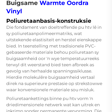
Buigsame
Warmte Oordra
Vinyl
Poliuretaanbasis-konstruksie
Die fondament van doeltreffende pu htv lê in
sy poliuretaanpolimeermatriks, wat
uitstekende elastisiteit en herstel eienskappe
bied. In teenstelling met tradisionele PVC-
gebaseerde materiale behou poliuretaan sy
buigsaamheid oor 'n wye temperatuurreeks
terwyl dit weerstand bied teen afbreek as
gevolg van herhaalde spanningssiklusse.
Hierdie molekulêre buigsaamheid vertaal
direk na superieure prestasie op strekstowwe
waar konvensionele materiale sou misluk.
Poliuretaankettings binne pu htv vorm 'n
driedimensionele netwerk wat kan uitrek en
inkrimp sonder permanente vervorming. Die