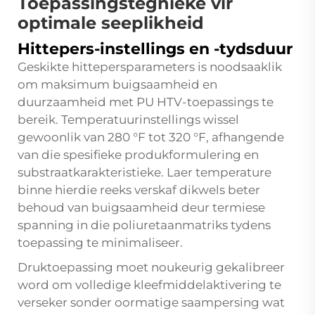
Toepassingstegnieke vir
optimale seeplikheid
Hittepers-instellings en -tydsduur
Geskikte hittepersparameters is noodsaaklik
om maksimum buigsaamheid en
duurzaamheid met PU HTV-toepassings te
bereik. Temperatuurinstellings wissel
gewoonlik van 280 °F tot 320 °F, afhangende
van die spesifieke produkformulering en
substraatkarakteristieke. Laer temperature
binne hierdie reeks verskaf dikwels beter
behoud van buigsaamheid deur termiese
spanning in die poliuretaanmatriks tydens
toepassing te minimaliseer.
Druktoepassing moet noukeurig gekalibreer
word om volledige kleefmiddelaktivering te
verseker sonder oormatige saampersing wat