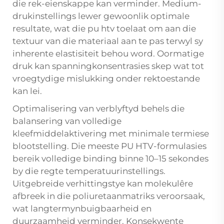
die rek-eienskappe kan verminder. Medium-
drukinstellings lewer gewoonlik optimale
resultate, wat die
pu htv
toelaat om aan die
textuur van die materiaal aan te pas terwyl sy
inherente elastisiteit behou word. Oormatige
druk kan spanningkonsentrasies skep wat tot
vroegtydige mislukking onder rektoestande
kan lei.
Optimalisering van verblyftyd behels die
balansering van volledige
kleefmiddelaktivering met minimale termiese
blootstelling. Die meeste PU HTV-formulasies
bereik volledige binding binne 10–15 sekondes
by die regte temperatuurinstellings.
Uitgebreide verhittingstye kan molekulêre
afbreek in die poliuretaanmatriks veroorsaak,
wat langtermynbuigbaarheid en
duurzaamheid verminder. Konsekwente