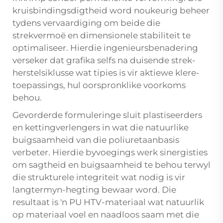
kruisbindingsdigtheid word noukeurig beheer
tydens vervaardiging om beide die
strekvermoë en dimensionele stabiliteit te
optimaliseer. Hierdie ingenieursbenadering
verseker dat grafika selfs na duisende strek-
herstelsiklusse wat tipies is vir aktiewe klere-
toepassings, hul oorspronklike voorkoms
behou.
Gevorderde formuleringe sluit plastiseerders
en kettingverlengers in wat die natuurlike
buigsaamheid van die poliuretaanbasis
verbeter. Hierdie byvoegings werk sinergisties
om sagtheid en buigsaamheid te behou terwyl
die strukturele integriteit wat nodig is vir
langtermyn-hegting bewaar word. Die
resultaat is 'n PU HTV-materiaal wat natuurlik
op materiaal voel en naadloos saam met die