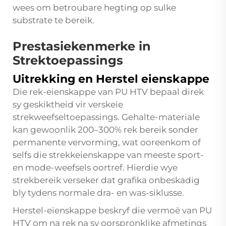
wees om betroubare hegting op sulke
substrate te bereik.
Prestasiekenmerke in
Strektoepassings
Uitrekking en Herstel eienskappe
Die rek-eienskappe van PU HTV bepaal direk
sy geskiktheid vir verskeie
strekweefseltoepassings. Gehalte-materiale
kan gewoonlik 200–300% rek bereik sonder
permanente vervorming, wat ooreenkom of
selfs die strekkeienskappe van meeste sport-
en mode-weefsels oortref. Hierdie wye
strekbereik verseker dat grafika onbeskadig
bly tydens normale dra- en was-siklusse.
Herstel-eienskappe beskryf die vermoë van PU
HTV om na rek na sy oorspronklike afmetings