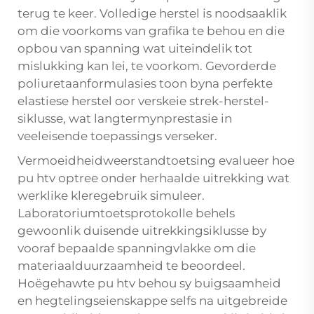
terug te keer. Volledige herstel is noodsaaklik
om die voorkoms van grafika te behou en die
opbou van spanning wat uiteindelik tot
mislukking kan lei, te voorkom. Gevorderde
poliuretaanformulasies toon byna perfekte
elastiese herstel oor verskeie strek-herstel-
siklusse, wat langtermynprestasie in
veeleisende toepassings verseker.
Vermoeidheidweerstandtoetsing evalueer hoe
pu htv optree onder herhaalde uitrekking wat
werklike kleregebruik simuleer.
Laboratoriumtoetsprotokolle behels
gewoonlik duisende uitrekkingsiklusse by
vooraf bepaalde spanningvlakke om die
materiaalduurzaamheid te beoordeel.
Hoëgehawte pu htv behou sy buigsaamheid
en hegtelingseienskappe selfs na uitgebreide