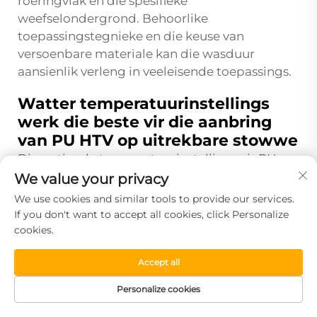
roeringvlak en die spesifieke
weefselondergrond. Behoorlike
toepassingstegnieke en die keuse van
versoenbare materiale kan die wasduur
aansienlik verleng in veeleisende toepassings.
Watter temperatuurinstellings
werk die beste vir die aanbring
van PU HTV op uitrekbare stowwe
Die optimale temperatuurinstellings vir PU
HTV op uitrekbare stowwe wissel gewoonlik
We value your privacy
tussen 280 °F en 320 °F, met die meeste
We use cookies and similar tools to provide our services.
toepassings wat die beste resultate by
If you don't want to accept all cookies, click Personalize
ongeveer 300 °F behaal. Laer temperature
cookies.
binne hierdie reeks bewaar dikwels beter
Accept all
langtermynbuigsaamheid deur termiese
spanning tydens aanbring te minimaliseer. Die
Personalize cookies
presiese temperatuur moet aangepas word
TUISBLAD
PRODUKTE
GRATIS MONSTER
TEL