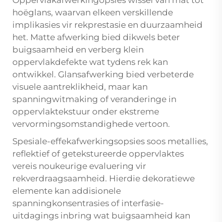
Oppervlakafwerkingopsies wissel van mat tot
hoëglans, waarvan elkeen verskillende
implikasies vir rekprestasie en duurzaamheid
het. Matte afwerking bied dikwels beter
buigsaamheid en verberg klein
oppervlakdefekte wat tydens rek kan
ontwikkel. Glansafwerking bied verbeterde
visuele aantreklikheid, maar kan
spanningwitmaking of veranderinge in
oppervlaktekstuur onder ekstreme
vervormingsomstandighede vertoon.
Spesiale-effekafwerkingsopsies soos metallies,
reflektief of getekstureerde oppervlaktes
vereis noukeurige evaluering vir
rekverdraagsaamheid. Hierdie dekoratiewe
elemente kan addisionele
spanningkonsentrasies of interfasie-
uitdagings inbring wat buigsaamheid kan