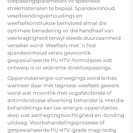
toepassingsparameters vir spesifieke
strekmaterialen te bepaal. Spandexinhoud,
veselblendingverhoudings en
weefselkonstruksie beïnvloed almal die
optimale benadering vir die handhaaf van
veerkragtigheid terwyl steeds duurzaamheid
verseker word. Weefsels met ‘n hoë
spandexinhoud vereis gewoonlik
gespesialiseerde PU HTV-formulasies wat
ontwerp is vir ekstreme strektoepassings.
Oppervlakenergie-oorwegings word krities
wanneer daar met tegniese weefsels gewerk
word wat moontlik met vogafstotende of
antimikrobiese afwerking behandel is. Hierdie
behandelings kan lae-energie-oppervlaktes
skep wat aanhegtingsvochtigheid en -binding
uitdaag. Voorbehandelingsprosesse of
gespesialiseerde PU HTV-grade mag nodig