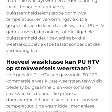
materiale wat styf word en onder spanning
kraak, behou poliuretaan sy
buigsaamheidseienskappe oor 'n wye
temperatuur- en vervormingsvlak. Die
gespesialiseerde kleefstelsels wat met PU HTV
gebruik word, dra ook by tot die algehele
buigsaamheid deur beweging by die
weefselkoppelvlak toe te laat sonder dat die
verbinding faal.
Hoeveel wasiklusse kan PU HTV
op strekweefsels weerstaan?
Hoë gehalte PU HTV kan gewoonlik 50–100
kommersiële wasiklusse weerstaan terwyl dit
beide sy buigsaamheid en voorkoms op
strekweefsels behou. Die presiese
duurzaamheid hang af van faktore soos was
temperatuur, tipe wasmiddel, meganiese