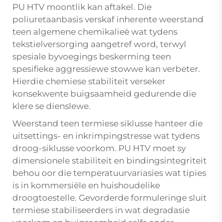
PU HTV moontlik kan aftakel. Die
poliuretaanbasis verskaf inherente weerstand
teen algemene chemikalieë wat tydens
tekstielversorging aangetref word, terwyl
spesiale byvoegings beskerming teen
spesifieke aggressiewe stowwe kan verbeter.
Hierdie chemiese stabiliteit verseker
konsekwente buigsaamheid gedurende die
klere se dienslewe.
Weerstand teen termiese siklusse hanteer die
uitsettings- en inkrimpingstresse wat tydens
droog-siklusse voorkom. PU HTV moet sy
dimensionele stabiliteit en bindingsintegriteit
behou oor die temperatuurvariasies wat tipies
is in kommersiële en huishoudelike
droogtoestelle. Gevorderde formuleringe sluit
termiese stabiliseerders in wat degradasie