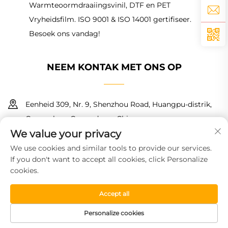
Warmteoormdraaiingsvinil, DTF en PET
Vryheidsfilm. ISO 9001 & ISO 14001 gertifiseer.
Besoek ons vandag!
NEEM KONTAK MET ONS OP
Eenheid 309, Nr. 9, Shenzhou Road, Huangpu-distrik,
Guangzhou, Guangdong, China
We value your privacy
+86 18150601728
We use cookies and similar tools to provide our services.
If you don't want to accept all cookies, click Personalize
[email protected]
cookies.
Accept all
Kopiereg © 2026 Guangzhou Haoyin New Material Technology
Co., Ltd. Alle regte voorbehou.
Privaatheidsbeleid
Personalize cookies
TUISBLAD
PRODUKTE
GRATIS MONSTER
TEL