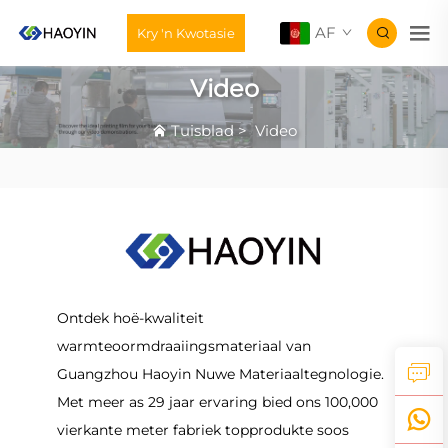
AF
Kry 'n Kwotasie
Video
Tuisblad
>
Video
Ontdek hoë-kwaliteit
warmteoormdraaiingsmateriaal van
Guangzhou Haoyin Nuwe Materiaaltegnologie.
Met meer as 29 jaar ervaring bied ons 100,000
vierkante meter fabriek topprodukte soos