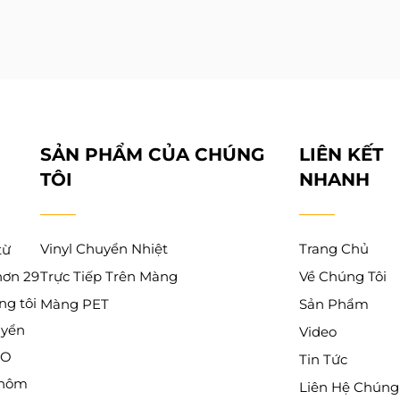
SẢN PHẨM CỦA CHÚNG
LIÊN KẾT
TÔI
NHANH
Vinyl Chuyển Nhiệt
Trang Chủ
từ
hơn 29
Trực Tiếp Trên Màng
Về Chúng Tôi
g tôi
Màng PET
Sản Phẩm
uyển
Video
SO
Tin Tức
 hôm
Liên Hệ Chúng 