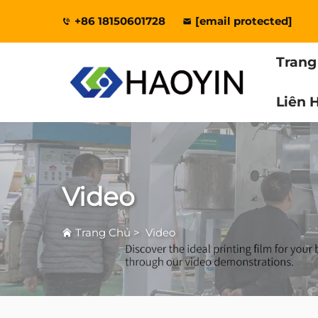
+86 18150601728
[email protected]
Trang
Liên 
Video
Trang Chủ
>
Video