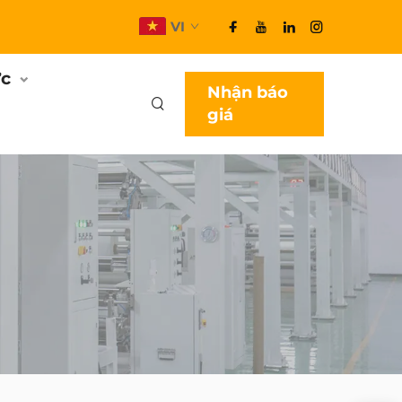
VI
ức
Nhận báo
giá