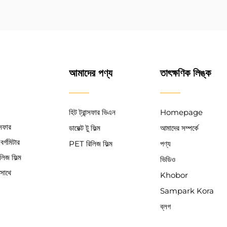
আমাদের পণ্য
তাৎক্ষণিক লিঙ্ক
হিট ট্রান্সফার ভিএন
Homepage
্সফার
ডায়েক্ট টু ফিল্ম
আমাদের সম্পর্কে
র্গমিটার
PET রিলিজ ফিল্ম
পণ্য
লিজ ফিল্ম
ভিডিও
সাথে
Khobor
Sampark Kora
ব্লগ