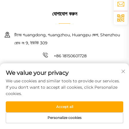
যোগাযোগ করুন
চীনের গuangdong, গuangzhou, Huangpu জেলা, Shenzhou
রোড নং 9, ইউনিট 309
+86 18150601728
[email protected]
We value your privacy
We use cookies and similar tools to provide our services.
কপিরাইট © 2026 গুয়াংঝো হাওইন নিউ ম্যাটেরিয়াল টেকনোলজি কো., লিমিটেড। সমস্ত অধিকার
If you don't want to accept all cookies, click Personalize
সংরক্ষিত।
গোপনীয়তা নীতি
cookies.
Accept all
Personalize cookies
HOMEPAGE
পণ্য সামগ্রী
বিনামূল্যে নমুনা
টেলিফোন