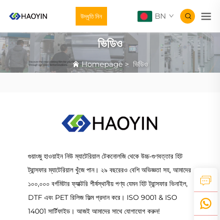
BN
উদ্ধৃতি নিন
ভিডিও
Homepage
>
ভিডিও
গুয়াংজু হাওয়াইন নিউ ম্যাটেরিয়াল টেকনোলজি থেকে উচ্চ-গুণবত্তার হিট
ট্রান্সফার ম্যাটেরিয়াল খুঁজে পান। ২৯ বছরেরও বেশি অভিজ্ঞতা সহ, আমাদের
১০০,০০০ বর্গমিটার ফ্যাক্টরি শীর্ষস্থানীয় পণ্য যেমন হিট ট্রান্সফার ভিনাইল,
DTF এবং PET রিলিজ ফিল্ম প্রদান করে। ISO 9001 & ISO
14001 সার্টিফাইড। আজই আমাদের সাথে যোগাযোগ করুন!