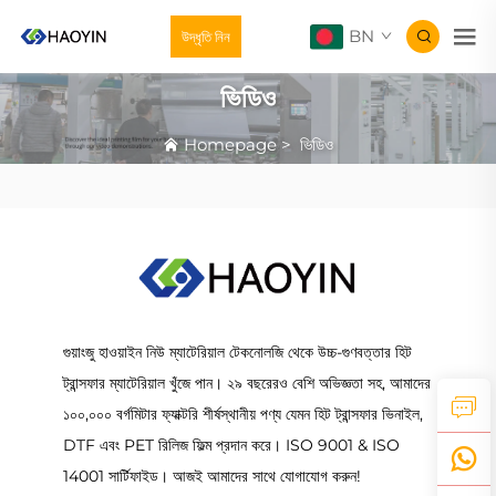
BN
উদ্ধৃতি নিন
ভিডিও
Homepage
>
ভিডিও
গুয়াংজু হাওয়াইন নিউ ম্যাটেরিয়াল টেকনোলজি থেকে উচ্চ-গুণবত্তার হিট
ট্রান্সফার ম্যাটেরিয়াল খুঁজে পান। ২৯ বছরেরও বেশি অভিজ্ঞতা সহ, আমাদের
১০০,০০০ বর্গমিটার ফ্যাক্টরি শীর্ষস্থানীয় পণ্য যেমন হিট ট্রান্সফার ভিনাইল,
DTF এবং PET রিলিজ ফিল্ম প্রদান করে। ISO 9001 & ISO
14001 সার্টিফাইড। আজই আমাদের সাথে যোগাযোগ করুন!