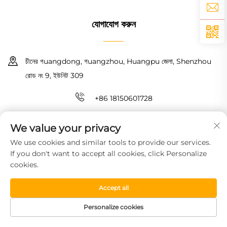
যোগাযোগ করুন
চীনের গuangdong, গuangzhou, Huangpu জেলা, Shenzhou
রোড নং 9, ইউনিট 309
+86 18150601728
[email protected]
We value your privacy
We use cookies and similar tools to provide our services.
কপিরাইট © 2026 গুয়াংঝো হাওইন নিউ ম্যাটেরিয়াল টেকনোলজি কো., লিমিটেড। সমস্ত অধিকার
If you don't want to accept all cookies, click Personalize
সংরক্ষিত।
গোপনীয়তা নীতি
cookies.
Accept all
Personalize cookies
HOMEPAGE
পণ্য সামগ্রী
বিনামূল্যে নমুনা
টেলিফোন