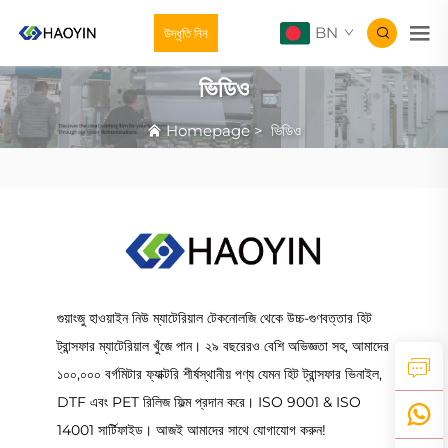
BN
উদ্ধৃতি নিন
ভিডিও
Homepage
>
ভিডিও
গুয়াংজু হাওয়াইন নিউ ম্যাটেরিয়াল টেকনোলজি থেকে উচ্চ-গুণবত্তার হিট
ট্রান্সফার ম্যাটেরিয়াল খুঁজে পান। ২৯ বছরেরও বেশি অভিজ্ঞতা সহ, আমাদের
১০০,০০০ বর্গমিটার ফ্যাক্টরি শীর্ষস্থানীয় পণ্য যেমন হিট ট্রান্সফার ভিনাইল,
DTF এবং PET রিলিজ ফিল্ম প্রদান করে। ISO 9001 & ISO
14001 সার্টিফাইড। আজই আমাদের সাথে যোগাযোগ করুন!