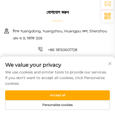
যোগাযোগ করুন
চীনের গuangdong, গuangzhou, Huangpu জেলা, Shenzhou
রোড নং 9, ইউনিট 309
+86 18150601728
[email protected]
We value your privacy
We use cookies and similar tools to provide our services.
কপিরাইট © 2026 গুয়াংঝো হাওইন নিউ ম্যাটেরিয়াল টেকনোলজি কো., লিমিটেড। সমস্ত অধিকার
If you don't want to accept all cookies, click Personalize
সংরক্ষিত।
গোপনীয়তা নীতি
cookies.
Accept all
Personalize cookies
HOMEPAGE
পণ্য সামগ্রী
বিনামূল্যে নমুনা
টেলিফোন