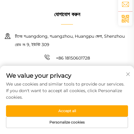
যোগাযোগ করুন
চীনের গuangdong, গuangzhou, Huangpu জেলা, Shenzhou
রোড নং 9, ইউনিট 309
+86 18150601728
[email protected]
We value your privacy
We use cookies and similar tools to provide our services.
কপিরাইট © 2026 গুয়াংঝো হাওইন নিউ ম্যাটেরিয়াল টেকনোলজি কো., লিমিটেড। সমস্ত অধিকার
If you don't want to accept all cookies, click Personalize
সংরক্ষিত।
গোপনীয়তা নীতি
cookies.
Accept all
Personalize cookies
HOMEPAGE
পণ্য সামগ্রী
বিনামূল্যে নমুনা
টেলিফোন