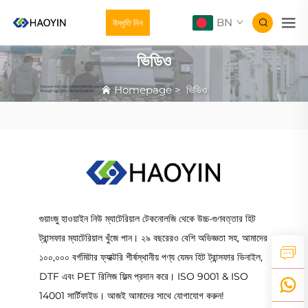
BN
উদ্ধৃতি নিন
ভিডিও
Homepage
>
ভিডিও
গুয়াংজু হাওয়াইন নিউ ম্যাটেরিয়াল টেকনোলজি থেকে উচ্চ-গুণবত্তার হিট
ট্রান্সফার ম্যাটেরিয়াল খুঁজে পান। ২৯ বছরেরও বেশি অভিজ্ঞতা সহ, আমাদের
১০০,০০০ বর্গমিটার ফ্যাক্টরি শীর্ষস্থানীয় পণ্য যেমন হিট ট্রান্সফার ভিনাইল,
DTF এবং PET রিলিজ ফিল্ম প্রদান করে। ISO 9001 & ISO
14001 সার্টিফাইড। আজই আমাদের সাথে যোগাযোগ করুন!