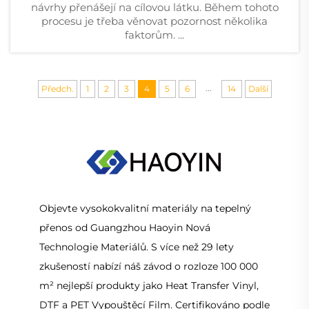
návrhy přenášejí na cílovou látku. Během tohoto
procesu je třeba věnovat pozornost několika
faktorům. ...
...
Předch.
1
2
3
4
5
6
14
Další
Objevte vysokokvalitní materiály na tepelný
přenos od Guangzhou Haoyin Nová
Technologie Materiálů. S více než 29 lety
zkušeností nabízí náš závod o rozloze 100 000
m² nejlepší produkty jako Heat Transfer Vinyl,
DTF a PET Vypouštěcí Film. Certifikováno podle