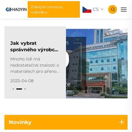
Získejte cenovou
CS
nabídku
Tři klíčové
problémy při
použití vinylu pro
Tři důležité body o
přenos tepla
aplikaci vinylu pro
přenos tepla (HTV)!
Vinyl pro přenos tepla
2025-03-20
spočívá v použití
tiskárny na teplo k
aplikaci tlaku a tepla,
přičemž se návrhy
přenášejí na cílovou
látku. Během tohoto
procesu je třeba
Novinky
věnovat pozornost