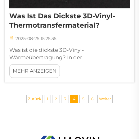
Was Ist Das Dickste 3D-Vinyl-
Thermotransfermaterial?
2025-08-25 15:25:35
Was ist die dickste 3D-Vinyl-
Wärmeübertragung? In der
Bekleidungskultur ist Wärmeübertragung
MEHR ANZEIGEN
Vinyl (HTV) eines der beliebtesten Materialien
für die Anpassung von Kleidung, Taschen,
Hüten und vielen anderen Produkten. Es wird
für seine Vielseitigkeit geschätzt, seine
Zurück
1
2
3
4
5
6
Weiter
einfache Anwendung, eine...