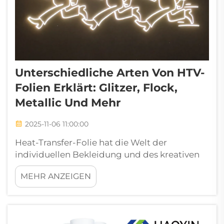
Unterschiedliche Arten Von HTV-
Folien Erklärt: Glitzer, Flock,
Metallic Und Mehr
2025-11-06 11:00:00
Heat-Transfer-Folie hat die Welt der
individuellen Bekleidung und des kreativen
Gestaltens revolutioniert und bietet
MEHR ANZEIGEN
unbegrenzte Möglichkeiten zur kreativen
Entfaltung. Vom professionellen
Siebdruckunternehmen bis hin zum
Hobbybastler zu Hause – das Verständnis der