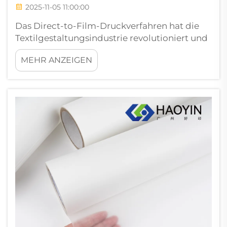
2025-11-05 11:00:00
Das Direct-to-Film-Druckverfahren hat die
Textilgestaltungsindustrie revolutioniert und
bietet bisher ungeahnte Vielseitigkeit und
MEHR ANZEIGEN
Qualität bei der Herstellung
maßgeschneiderter Bekleidung. Wie bei
jeder fortschrittlichen Drucktechnologie
können jedoch auch bei DTF-
Folienanwendungen verschiedene
Herausforderungen auftreten...