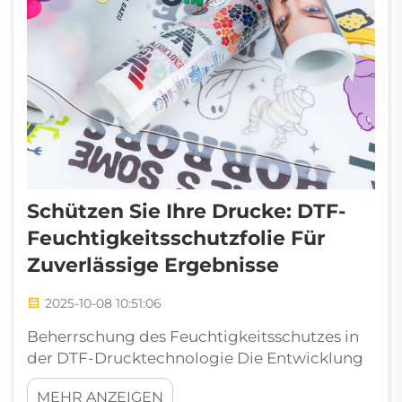
Schützen Sie Ihre Drucke: DTF-
Feuchtigkeitsschutzfolie Für
Zuverlässige Ergebnisse
2025-10-08 10:51:06
Beherrschung des Feuchtigkeitsschutzes in
der DTF-Drucktechnologie Die Entwicklung
des Direct-to-Film (DTF)-Drucks hat die
MEHR ANZEIGEN
Bekleidungsdekoration revolutioniert und