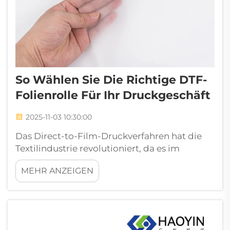
So Wählen Sie Die Richtige DTF-
Folienrolle Für Ihr Druckgeschäft
2025-11-03 10:30:00
Das Direct-to-Film-Druckverfahren hat die
Textilindustrie revolutioniert, da es im
Vergleich zu herkömmlichen
MEHR ANZEIGEN
Druckmethoden eine überlegene
Farbwiedergabe, Haltbarkeit und
Vielseitigkeit bietet. Der Erfolg Ihres DTF-
Druckbetriebs hängt jedoch stark von der
Auswahl der richtigen Materialien ab...