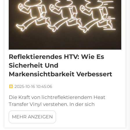
Reflektierendes HTV: Wie Es
Sicherheit Und
Markensichtbarkeit Verbessert
2025-10-16 10:45:06
Die Kraft von lichtreflektierendem Heat
Transfer Vinyl verstehen. In der sich
wandelnden Welt der Individualisierung und
MEHR ANZEIGEN
Sicherheitsbekleidung hat sich
reflektierendes HTV als bahnbrechendes