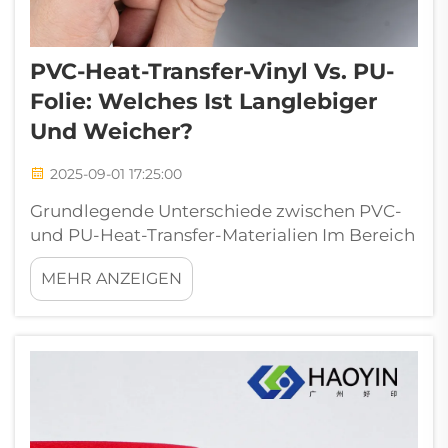
PVC-Heat-Transfer-Vinyl Vs. PU-
Folie: Welches Ist Langlebiger
Und Weicher?
2025-09-01 17:25:00
Grundlegende Unterschiede zwischen PVC-
und PU-Heat-Transfer-Materialien Im Bereich
der Textilgestaltung und
MEHR ANZEIGEN
Bekleidungsveredelung kann die Wahl des
richtigen Heat-Transfer-Materials einen
wesentlichen Unterschied in der Qualität und
Langlebigkeit...