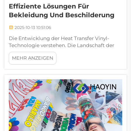
Effiziente Lösungen Für
Bekleidung Und Beschilderung
2025-10-13 10:51:06
Die Entwicklung der Heat Transfer Vinyl-
Technologie verstehen. Die Landschaft der
Produktion von individueller Bekleidung und
MEHR ANZEIGEN
Beschilderung hat sich durch die Einführung
von 3D-bedruckbarem dickem HTV
bemerkenswert verändert. Dieses innovative
Material stellt eine bedeutende...