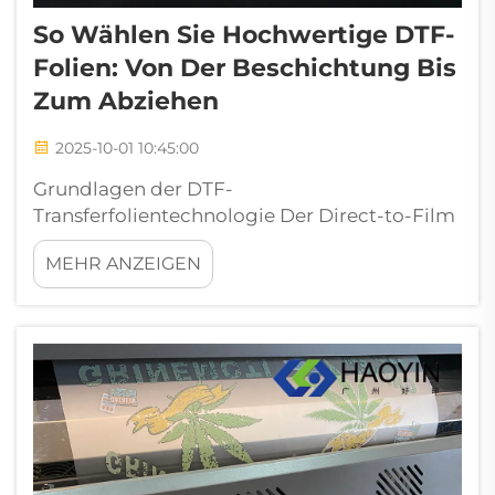
So Wählen Sie Hochwertige DTF-
Folien: Von Der Beschichtung Bis
Zum Abziehen
2025-10-01 10:45:00
Grundlagen der DTF-
Transferfolientechnologie Der Direct-to-Film
(DTF)-Druck hat die Branche der
MEHR ANZEIGEN
individuellen Bekleidung und
Textilgestaltung revolutioniert. Im Zentrum
dieser innovativen Technologie steht die DTF-
Folie, eine spezielle Polyethylenfolie...