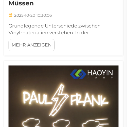
Müssen
2025-10-20 10:30:06
Grundlegende Unterschiede zwischen
Vinylmaterialien verstehen. In der
dynamischen Welt der Fertigung und des
MEHR ANZEIGEN
Designs kann die Wahl zwischen
bedruckbarem und normalem Vinyl die
Qualität und den Erfolg Ihres Endprodukts
erheblich beeinflussen. Diese beiden
Materialien...