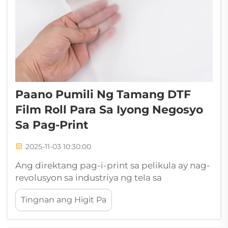
Paano Pumili Ng Tamang DTF
Film Roll Para Sa Iyong Negosyo
Sa Pag-Print
2025-11-03 10:30:00
Ang direktang pag-i-print sa pelikula ay nag-
revolusyon sa industriya ng tela sa
pamamagitan ng pag-aalok ng mas
Tingnan ang Higit Pa
mahusay na pag-reproduce ng kulay,
katatagan, at kakayahang magamit kumpara
sa mga tradisyunal na paraan ng pag-print.