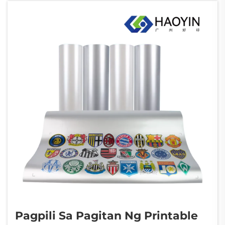
Gayunman, ang tagumpay ng inyong
operasyon sa pag-print ng DTF ay lubos na
nakasalalay sa pagpili...
Pagpili Sa Pagitan Ng Printable