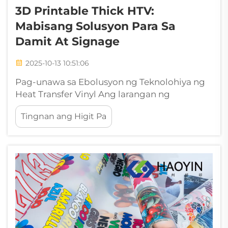
3D Printable Thick HTV:
Mabisang Solusyon Para Sa
Damit At Signage
2025-10-13 10:51:06
Pag-unawa sa Ebolusyon ng Teknolohiya ng
Heat Transfer Vinyl Ang larangan ng
produksyon ng custom na damit at signage
Tingnan ang Higit Pa
ay dumaan sa kamangha-manghang
pagbabago dahil sa paglitaw ng 3D printable
thick HTV. Ang makabagong materyales na
ito ay kumakatawan sa isang
makabuluhang...