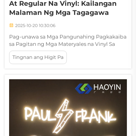
At Regular Na Vinyl: Kailangan
Malaman Ng Mga Tagagawa
2025-10-20 10:30:06
Pag-unawa sa Mga Pangunahing Pagkakaiba
sa Pagitan ng Mga Materyales na Vinyl Sa
dinamikong mundo ng pagmamanupaktura
Tingnan ang Higit Pa
at disenyo, ang pagpili sa pagitan ng
printable vinyl at regular na vinyl ay maaaring
malaki ang epekto sa kalidad at tagumpay
ng iyong huling produkto. Ang dalawang
materyales na ito ay may mahahalagang
pagkakaiba na dapat isaalang-alang...