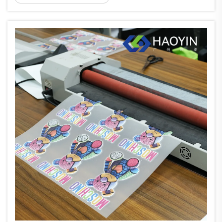
napakahalagang materyales na nagdudulot
ng kombinasyon ng pagiging functional at
estetikong anyo. Ang makabagong heat
transfer vinyl na ito ay...