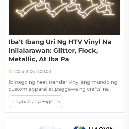
Iba't Ibang Uri Ng HTV Vinyl Na
Inilalarawan: Glitter, Flock,
Metallic, At Iba Pa
2025-11-06 11:00:00
Ibinago ng heat transfer vinyl ang mundo ng
custom apparel at paggawa ng crafts, na
nag-aalok ng walang hanggang posibilidad
Tingnan ang Higit Pa
para sa malikhaing pagpapahayag. Mula sa
mga propesyonal na screen printing na
negosyo hanggang sa mga mahilig sa
crafting sa bahay, mahalaga ang pag-unawa