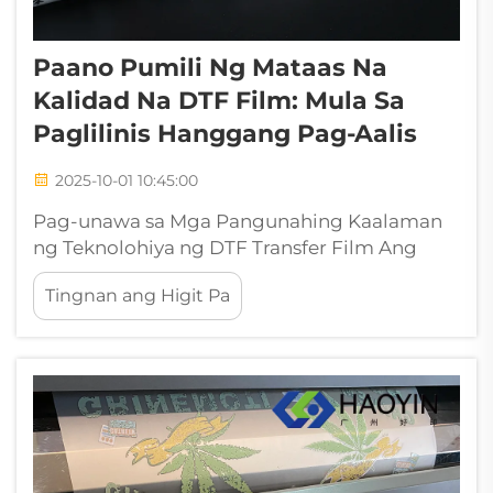
Paano Pumili Ng Mataas Na
Kalidad Na DTF Film: Mula Sa
Paglilinis Hanggang Pag-Aalis
2025-10-01 10:45:00
Pag-unawa sa Mga Pangunahing Kaalaman
ng Teknolohiya ng DTF Transfer Film Ang
Direct-to-film (DTF) printing ay
Tingnan ang Higit Pa
rebolusyunaryo sa industriya ng custom
apparel at palamuti ng tela. Sa puso ng
makabagong teknolohiyang ito ay ang DTF
film, isang espesyal na polyethylene t...