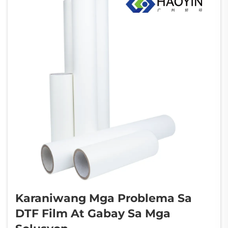
sa iba't ibang uri ng HTV.
Karaniwang Mga Problema Sa
DTF Film At Gabay Sa Mga