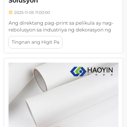
Solusyon
2025-11-05 11:00:00
Ang direktang pag-print sa pelikula ay nag-
rebolusyon sa industriya ng dekorasyon ng
tela, na nag-aalok ng walang kapareha na
Tingnan ang Higit Pa
kakayahang magamit at kalidad para sa
produksyon ng pasadyang damit. Gayunman,
gaya ng anumang advanced na teknolohiya
ng pag-print, ang mga aplikasyon ng
pelikula ng dtf ay maaaring magpakita ng
iba't ibang mga hamon...