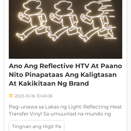
Ano Ang Reflective HTV At Paano
Nito Pinapataas Ang Kaligtasan
At Kakikitaan Ng Brand
2025-10-16 10:45:06
Pag-unawa sa Lakas ng Light-Reflecting Heat
Transfer Vinyl Sa umuunlad na mundo ng
pag-customize at damit pangkaligtasan, ang
Tingnan ang Higit Pa
reflective HTV ay naging isang