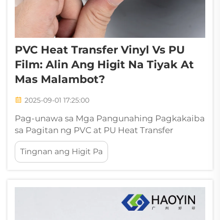
PVC Heat Transfer Vinyl Vs PU
Film: Alin Ang Higit Na Tiyak At
Mas Malambot?
2025-09-01 17:25:00
Pag-unawa sa Mga Pangunahing Pagkakaiba
sa Pagitan ng PVC at PU Heat Transfer
Materials Sa mundo ng textile customization
Tingnan ang Higit Pa
at garment decoration, ang pagpili ng
tamang heat transfer material ay
makakaipekto nang malaki sa kalidad at
tagal ng gamit...