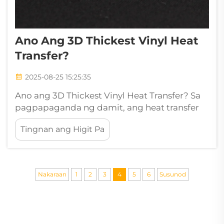
Ano Ang 3D Thickest Vinyl Heat
Transfer?
2025-08-25 15:25:35
Ano ang 3D Thickest Vinyl Heat Transfer? Sa
pagpapaganda ng damit, ang heat transfer
vinyl (HTV) ay isa sa mga pinakasikat na
Tingnan ang Higit Pa
materyales para sa pagpapasadya ng mga
damit, bag, sumbrero, at marami pang ibang
produkto. Ito ay hinahangaan dahil sa
kanyang kakayahang umangkop, kadalian sa
Nakaraan
1
2
3
4
5
6
Susunod
paglalapat, a...