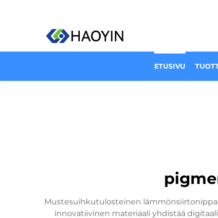
ETUSIVU
TUOT
pigmen
Mustesuihkutulosteinen lämmönsiirtonippa (H
innovatiivinen materiaali yhdistää digita