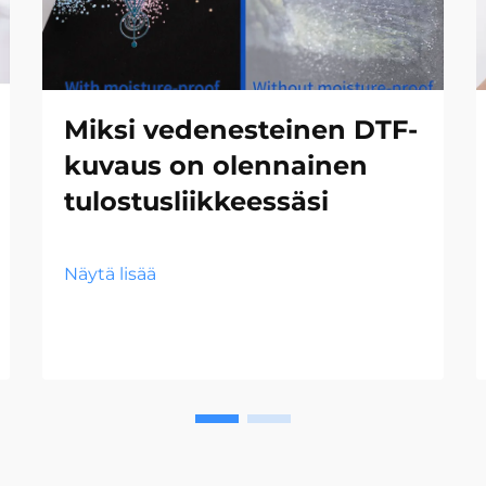
Miksi vedenesteinen DTF-
kuvaus on olennainen
tulostusliikkeessäsi
Näytä lisää