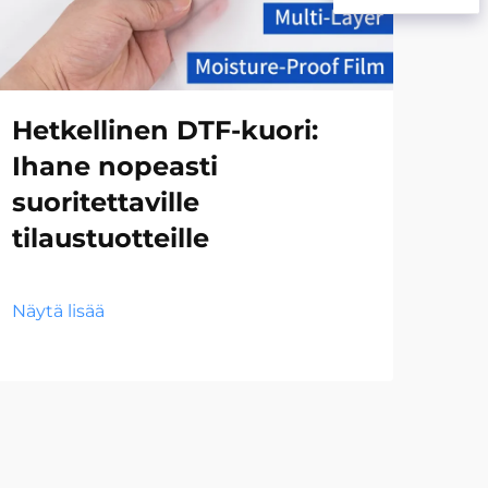
Hetkellinen DTF-kuori:
He
Ihane nopeasti
le
suoritettaville
mu
tilaustuotteille
ai
Näytä lisää
Näyt