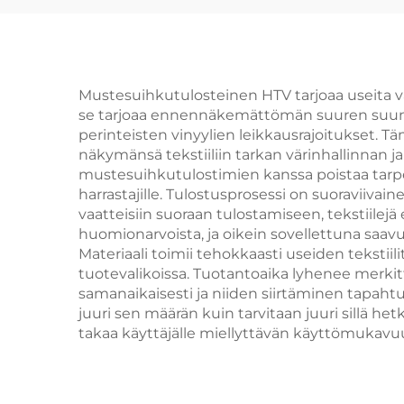
Ep
Xp
Mustesuihkutulosteinen HTV tarjoaa useita v
se tarjoaa ennennäkemättömän suuren suunni
perinteisten vinyylien leikkausrajoitukset. Tämä
näkymänsä tekstiiliin tarkan värinhallinnan j
mustesuihkutulostimien kanssa poistaa tarpeen 
harrastajille. Tulostusprosessi on suoraviivai
vaatteisiin suoraan tulostamiseen, tekstiilej
huomionarvoista, ja oikein sovellettuna saav
Materiaali toimii tehokkaasti useiden tekstii
tuotevalikoissa. Tuotantoaika lyhenee merkit
samanaikaisesti ja niiden siirtäminen tapahtuu
juuri sen määrän kuin tarvitaan juuri sillä h
takaa käyttäjälle miellyttävän käyttömukav