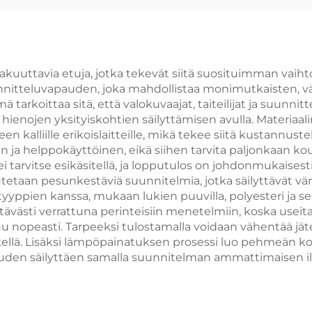
son I3200 I1600
600 1390 4720
Tx800 pää
akuuttavia etuja, jotka tekevät siitä suosituimman vaih
tteluvapauden, joka mahdollistaa monimutkaisten, vär
 tarkoittaa sitä, että valokuvaajat, taiteilijat ja suunnit
a hienojen yksityiskohtien säilyttämisen avulla. Materiaa
kalliille erikoislaitteille, mikä tekee siitä kustannuste
nen ja helppokäyttöinen, eikä siihen tarvita paljonkaan ko
ä ei tarvitse esikäsitellä, ja lopputulos on johdonmukais
utetaan pesunkestäviä suunnitelmia, jotka säilyttävät v
lityyppien kanssa, mukaan lukien puuvilla, polyesteri ja 
tävästi verrattuna perinteisiin menetelmiin, koska useit
 nopeasti. Tarpeeksi tulostamalla voidaan vähentää jäte- j
etkellä. Lisäksi lämpöpainatuksen prosessi luo pehmeän k
uuden säilyttäen samalla suunnitelman ammattimaisen i