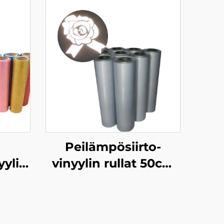
Peilämpösiirto-
yyli
vinyylin rullat 50cm
T-paitoille
t T-