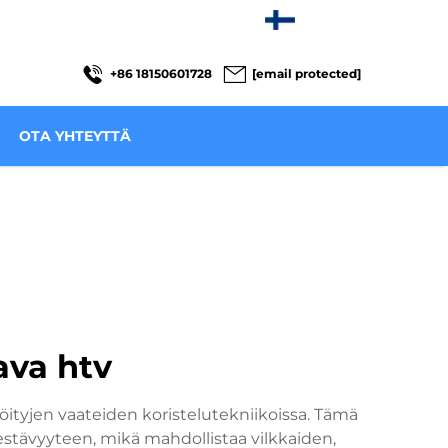
FI
+86 18150601728
[email protected]
OTA YHTEYTTÄ
ava htv
ityjen vaateiden koristelutekniikoissa. Tämä
estävyyteen, mikä mahdollistaa vilkkaiden,