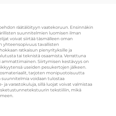
toehdon räätälöityyn vaatekoruun. Ensinnäkin
illisten suunnitelmien luomisen ilman
telijat voivat siirtää täsmälleen oman
lin yhteensopivuus tavallisten
hokkaan ratkaisun pienyrityksille ja
ulutusta tai teknistä osaamista. Verrattuna
esti ammattimainen. Siirtymisen kestävyys on
ärikkyytensä useiden pesukertojen jälkeen.
seosmateriaalit, tarjoten monipuotoisuutta
a suunnitelmia voidaan tulostaa
a varastokuluja, sillä luojat voivat valmistaa
osketustunnetekstuurin tekstiiliin, mikä
lmeen.