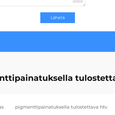
0/1000
Lähetä
ttipainatuksella tulostett
as
pigmenttipainatuksella tulostettava htv