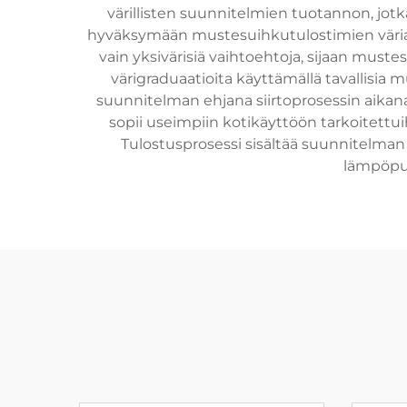
värillisten suunnitelmien tuotannon, jotka 
hyväksymään mustesuihkutulostimien väriain
vain yksivärisiä vaihtoehtoja, sijaan must
värigraduaatioita käyttämällä tavallisia 
suunnitelman ehjana siirtoprosessin aikana
sopii useimpiin kotikäyttöön tarkoitettuih
Tulostusprosessi sisältää suunnitelman 
lämpöpuri