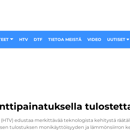
TEET
HTV
DTF
TIETOA MEISTÄ
VIDEO
UUTISET
ttipainatuksella tulostett
TV) edustaa merkittävää teknologista kehitystä räätälö
alisen tulostuksen monikäyttöisyyden ja lämmönsiirron k