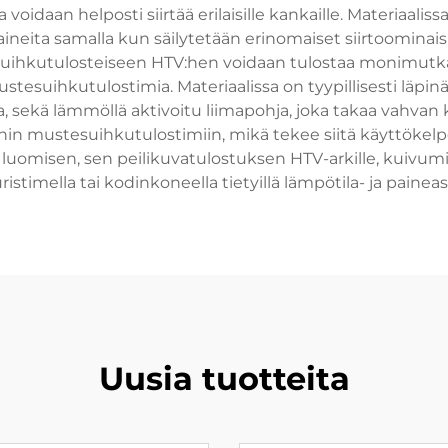
voidaan helposti siirtää erilaisille kankaille. Materiaaliss
eita samalla kun säilytetään erinomaiset siirtoominaisu
esuihkutulosteiseen HTV:hen voidaan tulostaa monimutkai
mustesuihkutulostimia. Materiaalissa on tyypillisesti läpi
, sekä lämmöllä aktivoitu liimapohja, joka takaa vahva
in mustesuihkutulostimiin, mikä tekee siitä käyttökelpois
luomisen, sen peilikuvatulostuksen HTV-arkille, kuivumi
stimella tai kodinkoneella tietyillä lämpötila- ja paineas
Uusia tuotteita