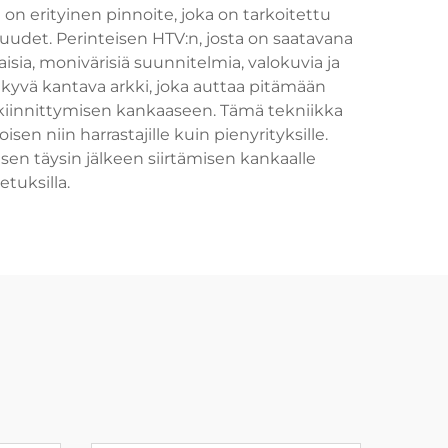
a on erityinen pinnoite, joka on tarkoitettu
udet. Perinteisen HTV:n, josta on saatavana
sia, monivärisiä suunnitelmia, valokuvia ja
näkyvä kantava arkki, joka auttaa pitämään
n kiinnittymisen kankaaseen. Tämä tekniikka
en niin harrastajille kuin pienyrityksille.
sen täysin jälkeen siirtämisen kankaalle
etuksilla.