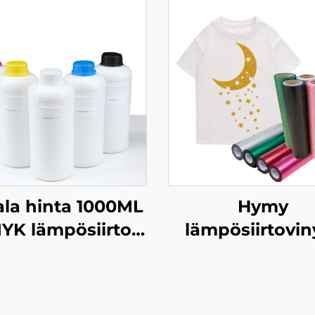
la hinta 1000ML
Hymy
YK lämpösiirto
lämpösiirtovin
kstiiliinkohteen
50cm taitaa
alkoisen DTF-
pehmeälle Cricu
lostimen tinta
paitoille