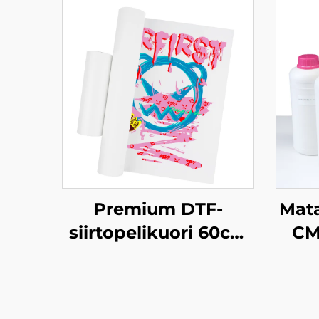
Premium DTF-
Mata
siirtopelikuori 60cm
CM
kylmäpoisto
te
v
tu