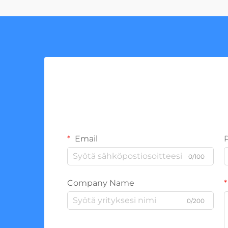
Email
0/100
Company Name
0/200