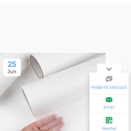
25
2
Jun
Ju
PYRÄYTÄ TARJOUS
Email
Wechat