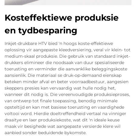
Kosteffektiewe produksie
en tydbesparing
Inkjet-drukbare HTV bied 'n hoogs koste-effektiewe
oplossing vir aangepaste kleedversiering, veral vir klein- tot
medium-skaal produksie. Die gebruik van standaard inkjet-
drukkers elimineer die noodsaak van duur spesialiseerde
toerusting en verminder die aanvanklike beleggingskoste
aansienlik. Die materiaal se druk-op-demaand eienskap
beteken minder afval en beter voorraadbestuur, aangesien
skeppers presies kan vervaardig wat hulle nodig het,
wanneer dit nodig is. Die vereenvoudigde produksieproses,
van ontwerp tot finale toepassing, benodig minimale
opsteltijd en kan met basiese toerusting en vaardighede
voltooi word. Hierdie doeltreffendheid vertaal na vinniger
draaitye en laer produksiekoste, wat dit 'n ideale keuse
maak vir besighede wat aangepaste versierde klere wil
aanbied sonder beduidende bykomste.