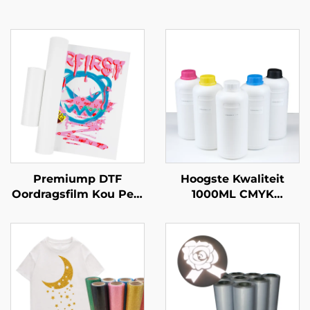
Premiump DTF
Hoogste Kwaliteit
Oordragsfilm Kou Peel
1000ML CMYK
60cm
Warmteoverdragsdruk
Tekstiel Druks wit
DTF-drukins vir Epson
I3200 I1600 Xp600 1390
4720 Tx800 Hoof