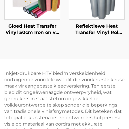
Gloed Heat Transfer
Reflektiewe Heat
Vinyl 50cm Iron on vir
Transfer Vinyl Rol
Cricut T Ouer
50cm vir T-Ouers
Inkjet-drukbare HTV bied 'n verskeidenheid
oortuigende voordele wat dit die voorkeurste keuse
maak vir aangepaste kleedversiering. Ten eerste
bied dit ongeëwenaagde ontwerpvryheid, wat
gebruikers in staat stel om ingewikkelde,
volkleurontwerpe te skep sonder die beperkings
van tradisionele viniafsnymetodes. Dit beteken dat
fotografie, kunstenaars en ontwerpers hul presiese
visie op materiaal kan oordra met akkurate