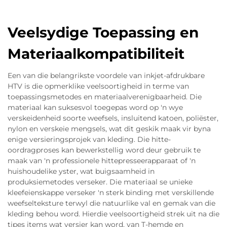
Veelsydige Toepassing en
Materiaalkompatibiliteit
Een van die belangrikste voordele van inkjet-afdrukbare
HTV is die opmerklike veelsoortigheid in terme van
toepassingsmetodes en materiaalverenigbaarheid. Die
materiaal kan suksesvol toegepas word op 'n wye
verskeidenheid soorte weefsels, insluitend katoen, poliëster,
nylon en verskeie mengsels, wat dit geskik maak vir byna
enige versieringsprojek van kleding. Die hitte-
oordragproses kan bewerkstellig word deur gebruik te
maak van 'n professionele hittepresseerapparaat of 'n
huishoudelike yster, wat buigsaamheid in
produksiemetodes verseker. Die materiaal se unieke
kleefeienskappe verseker 'n sterk binding met verskillende
weefselteksture terwyl die natuurlike val en gemak van die
kleding behou word. Hierdie veelsoortigheid strek uit na die
tipes items wat versier kan word, van T-hemde en