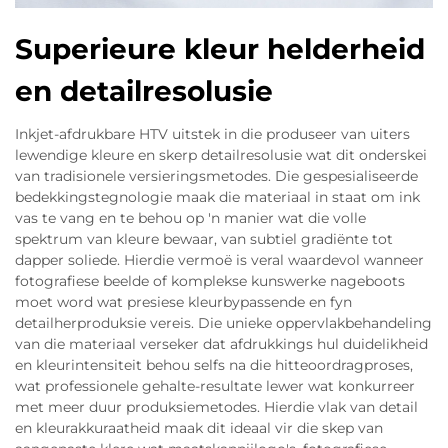
Superieure kleur helderheid
en detailresolusie
Inkjet-afdrukbare HTV uitstek in die produseer van uiters
lewendige kleure en skerp detailresolusie wat dit onderskei
van tradisionele versieringsmetodes. Die gespesialiseerde
bedekkingstegnologie maak die materiaal in staat om ink
vas te vang en te behou op 'n manier wat die volle
spektrum van kleure bewaar, van subtiel gradiënte tot
dapper soliede. Hierdie vermoë is veral waardevol wanneer
fotografiese beelde of komplekse kunswerke nageboots
moet word wat presiese kleurbypassende en fyn
detailherproduksie vereis. Die unieke oppervlakbehandeling
van die materiaal verseker dat afdrukkings hul duidelikheid
en kleurintensiteit behou selfs na die hitteoordragproses,
wat professionele gehalte-resultate lewer wat konkurreer
met meer duur produksiemetodes. Hierdie vlak van detail
en kleurakkuraatheid maak dit ideaal vir die skep van