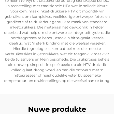
te neem terwyl dit uitstekende oordrag eienskappe behou.
In teenstelling met tradisionele HTV wat in soliede kleure
voorkom, maak inkjet-drukbare HTV dit moontlik vir
gebruikers om komplekse, veelkleurige ontwerpe, foto's en
gradiënte af te druk deur gebruik te maak van standaard
inkjetdrukkers. Die materiaal het gewoonlik 'n helder
draerblad wat help om die ontwerp se integriteit tydens die
oordragproses te behou, asook 'n hitte-geaktiveerde
kleefrug wat 'n sterk binding met die weefsel verseker.
Hierdie tegnologie is kompatibel met die meeste
verbruikersklas inkjetdrukkers, wat dit toeganklik maak vir
beide tuissnyers en klein besighede. Die drukproses behels
die ontwerp skep, dit in spieëlbeeld op die HTV druk, dit
volledig laat droog word, en dan die ontwerp met 'n
hittepresseer of huishoudelike yster by spesifieke
temperatuur- en drukinstellings op die weefsel aan te bring.
Nuwe produkte