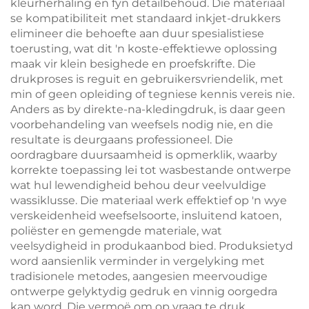
kleurherhaling en fyn detailbehoud. Die materiaal
se kompatibiliteit met standaard inkjet-drukkers
elimineer die behoefte aan duur spesialistiese
toerusting, wat dit 'n koste-effektiewe oplossing
maak vir klein besighede en proefskrifte. Die
drukproses is reguit en gebruikersvriendelik, met
min of geen opleiding of tegniese kennis vereis nie.
Anders as by direkte-na-kledingdruk, is daar geen
voorbehandeling van weefsels nodig nie, en die
resultate is deurgaans professioneel. Die
oordragbare duursaamheid is opmerklik, waarby
korrekte toepassing lei tot wasbestande ontwerpe
wat hul lewendigheid behou deur veelvuldige
wassiklusse. Die materiaal werk effektief op 'n wye
verskeidenheid weefselsoorte, insluitend katoen,
poliëster en gemengde materiale, wat
veelsydigheid in produkaanbod bied. Produksietyd
word aansienlik verminder in vergelyking met
tradisionele metodes, aangesien meervoudige
ontwerpe gelyktydig gedruk en vinnig oorgedra
kan word. Die vermoë om op vraag te druk