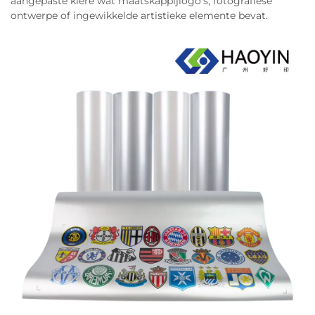
aangepaste klere wat maatskappijlogo's, fotografiese
ontwerpe of ingewikkelde artistieke elemente bevat.