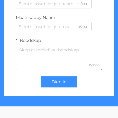
0/100
Maatskappy Naam
0/200
Boodskap
0/1000
Dien in