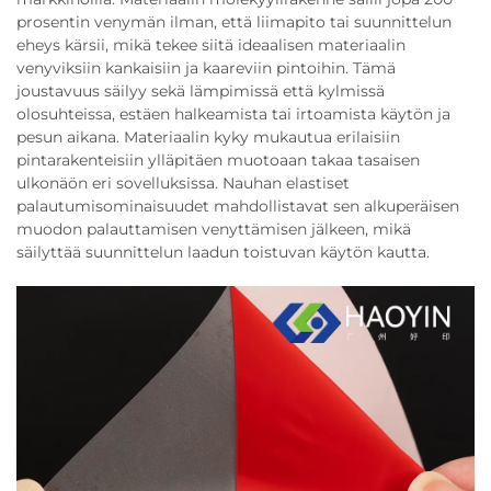
prosentin venymän ilman, että liimapito tai suunnittelun
eheys kärsii, mikä tekee siitä ideaalisen materiaalin
venyviksiin kankaisiin ja kaareviin pintoihin. Tämä
joustavuus säilyy sekä lämpimissä että kylmissä
olosuhteissa, estäen halkeamista tai irtoamista käytön ja
pesun aikana. Materiaalin kyky mukautua erilaisiin
pintarakenteisiin ylläpitäen muotoaan takaa tasaisen
ulkonäön eri sovelluksissa. Nauhan elastiset
palautumisominaisuudet mahdollistavat sen alkuperäisen
muodon palauttamisen venyttämisen jälkeen, mikä
säilyttää suunnittelun laadun toistuvan käytön kautta.