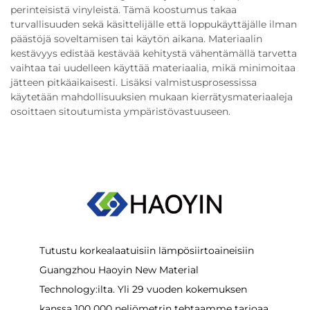
perinteisistä vinyleistä. Tämä koostumus takaa
turvallisuuden sekä käsittelijälle että loppukäyttäjälle ilman
päästöjä soveltamisen tai käytön aikana. Materiaalin
kestävyys edistää kestävää kehitystä vähentämällä tarvetta
vaihtaa tai uudelleen käyttää materiaalia, mikä minimoitaa
jätteen pitkäaikaisesti. Lisäksi valmistusprosessissa
käytetään mahdollisuuksien mukaan kierrätysmateriaaleja
osoittaen sitoutumista ympäristövastuuseen.
Tutustu korkealaatuisiin lämpösiirtoaineisiin
Guangzhou Haoyin New Material
Technology:ilta. Yli 29 vuoden kokemuksen
kanssa 100 000 neliömetrin tehtaamme tarjoaa