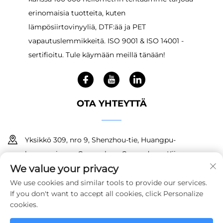
erinomaisia tuotteita, kuten
lämpösiirtovinyyliä, DTF:ää ja PET
vapautuslemmikkeitä. ISO 9001 & ISO 14001 -
sertifioitu. Tule käymään meillä tänään!
OTA YHTEYTTÄ
Yksikkö 309, nro 9, Shenzhou-tie, Huangpu-
kaupunginosa, Guangzhou, Guangdong, Kiina
We value your privacy
+86 18150601728
We use cookies and similar tools to provide our services.
If you don't want to accept all cookies, click Personalize
[email protected]
cookies.