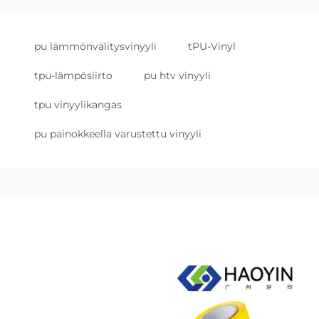
pu lämmönvälitysvinyyli
tPU-Vinyl
tpu-lämpösiirto
pu htv vinyyli
tpu vinyylikangas
pu painokkeella varustettu vinyyli