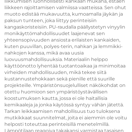
liikkumisen luonnollisesti kankaan mukana, estäen
liikkeen rajoittamisen valmiissa vaatteissa. Sen ohut
muoto edistää mukavuutta, kumoamalla jäykän ja
paksun tunteen, joka liittyy perinteisiin
kangaskoristeisiin. PU-raudalla päällystetyn vinyylin
monikäyttömahdollisuudet laajenevat sen
yhteensopivuuden ansiosta erilaisten kankaiden,
kuten puuvillan, polyes-terin, nahkan ja lemmikki-
nahkojen kanssa, mikä avaa uusia
luovuusmahdollisuuksia. Materiaalin helppo
käyttöönotto lyhentää tuotantoaikaa ja minimoitaa
virheiden mahdollisuuden, mikä tekee siitä
kustannustehokkaan sekä pienille että suurille
projekteille. Ympäristönsuojelulliset näkökohdat on
otettu huomioon sen ympäristöystävällisen
koostumuksen kautta, jossa ei ole haitallisia
kemikaaleja ja jonka käytössä syntyy vähän jätettä.
Tarkan leikkaamisen mahdollisuus tuo tuloksena
mutkikkaat suunnitelmat, joita ei aiemmin ole voitu
helposti toteuttaa perinteisillä menetelmillä.
Lämpötilaan reagoiva takakansi varmistaa tasaisen