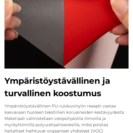
Ympäristöystävällinen ja
turvallinen koostumus
Ympäristöystävällinen PU-ruiskuvinylin resepti vastaa
kasvavaan huoleen tekstiilien koruaineiden kestävyydestä.
Materiaali valmistetaan vesipohjaisilla liimoilla ja
myrkyttömillä polyuretaaniseoksilla, mikä poistaa
haitalliset haihtuvat orgaaniset yhdisteet (VOC)