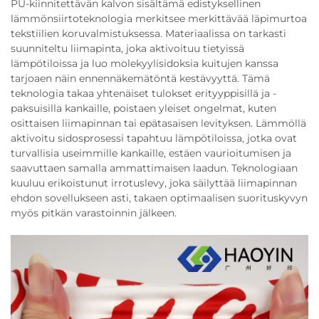
PU-kiinnitettävän kalvon sisältämä edistyksellinen
lämmönsiirtoteknologia merkitsee merkittävää läpimurtoa
tekstiilien koruvalmistuksessa. Materiaalissa on tarkasti
suunniteltu liimapinta, joka aktivoituu tietyissä
lämpötiloissa ja luo molekyylisidoksia kuitujen kanssa
tarjoaen näin ennennäkemätöntä kestävyyttä. Tämä
teknologia takaa yhtenäiset tulokset erityyppisillä ja -
paksuisilla kankaille, poistaen yleiset ongelmat, kuten
osittaisen liimapinnan tai epätasaisen levityksen. Lämmöllä
aktivoitu sidosprosessi tapahtuu lämpötiloissa, jotka ovat
turvallisia useimmille kankaille, estäen vaurioitumisen ja
saavuttaen samalla ammattimaisen laadun. Teknologiaan
kuuluu erikoistunut irrotuslevy, joka säilyttää liimapinnan
ehdon sovellukseen asti, takaen optimaalisen suorituskyvyn
myös pitkän varastoinnin jälkeen.