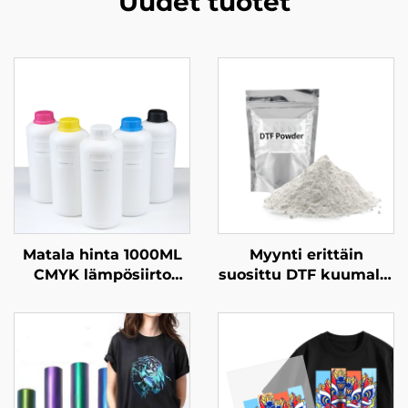
Uudet tuotet
Matala hinta 1000ML
Myynti erittäin
CMYK lämpösiirto
suosittu DTF kuumalla
tekstiiliinkohteen
sulautumisella
valkoisen DTF-
pudotusliima PET-
tulostimen tinta Epson
kuva pudahtaa
I3200 I1600 Xp600 1390
lämpösiirron
4720 Tx800 pää
tulostukselle
vaatteisiin