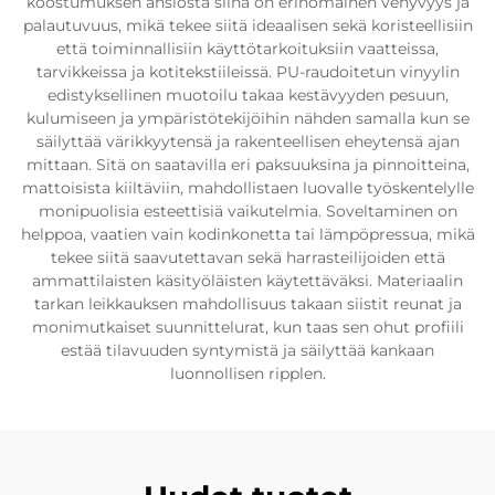
koostumuksen ansiosta siinä on erinomainen venyvyys ja
palautuvuus, mikä tekee siitä ideaalisen sekä koristeellisiin
että toiminnallisiin käyttötarkoituksiin vaatteissa,
tarvikkeissa ja kotitekstiileissä. PU-raudoitetun vinyylin
edistyksellinen muotoilu takaa kestävyyden pesuun,
kulumiseen ja ympäristötekijöihin nähden samalla kun se
säilyttää värikkyytensä ja rakenteellisen eheytensä ajan
mittaan. Sitä on saatavilla eri paksuuksina ja pinnoitteina,
mattoisista kiiltäviin, mahdollistaen luovalle työskentelylle
monipuolisia esteettisiä vaikutelmia. Soveltaminen on
helppoa, vaatien vain kodinkonetta tai lämpöpressua, mikä
tekee siitä saavutettavan sekä harrasteilijoiden että
ammattilaisten käsityöläisten käytettäväksi. Materiaalin
tarkan leikkauksen mahdollisuus takaan siistit reunat ja
monimutkaiset suunnittelurat, kun taas sen ohut profiili
estää tilavuuden syntymistä ja säilyttää kankaan
luonnollisen ripplen.