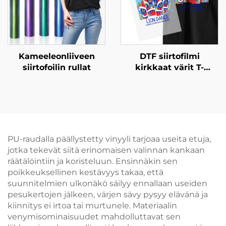
Kameeleonliiveen
DTF siirtofilmi
siirtofoilin rullat
kirkkaat värit T-
paitoille
PU-raudalla päällystetty vinyyli tarjoaa useita etuja,
jotka tekevät siitä erinomaisen valinnan kankaan
räätälöintiin ja koristeluun. Ensinnäkin sen
poikkeuksellinen kestävyys takaa, että
suunnitelmien ulkonäkö säilyy ennallaan useiden
pesukertojen jälkeen, värjen sävy pysyy elävänä ja
kiinnitys ei irtoa tai murtunele. Materiaalin
venymisominaisuudet mahdolluttavat sen