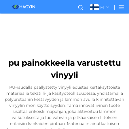
FI
pu painokkeella varustettu
vinyyli
PU-raudalla päällystetty vinyyli edustaa kertakäyttöistä
materiaalia tekstiili- ja käsityöteollisuudessa, yhdistämällä
polyuretaanin kestävyyden ja lämmön avulla kiinnitettävän
vinyylin monikäyttöisyyden. Tämä innovatiivinen tuote
sisältää erikoisliimapohjan, joka aktivoituu lämmön
vaikutuksesta ja luo vahvan ja pitkäaikaisen liitoksen
erilaisiin kankaiden pintaan. Materiaalin ainutlaatuisen