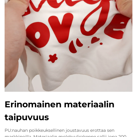
Erinomainen materiaalin
taipuvuus
PU:nauhan poikkeuksellinen joustavuus erottaa sen
markkinoilla. Materiaalin molekyylirakenne sallii jopa 200